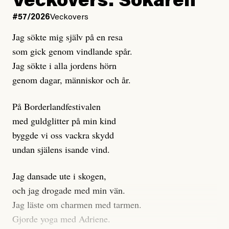
Veckovers: Sökaren
Dagens ETC arbetar med ”opålitliga källor” för att
#57/2026
Veckovers
istället prioritera ”sensationalism och klickbete”. Nej,
Jag sökte mig själv på en resa
klickbete är inte intressant för Dagens ETC.
som gick genom vindlande spår.
Journalistiken är låst. En klatschig men korrekt rubrik
Jag sökte i alla jordens hörn
gör förhoppningsvis att en nyfiken beställer
genom dagar, människor och år.
prenumeration, men den avslutas sekunder senare om
inte journalistiken levererar substans. Självklart bygger
På Borderlandfestivalen
dessa granskningar på olika källor, alltifrån domar till
med guldglitter på min kind
en mängd intervjupersoner, inklusive generös
byggde vi oss vackra skydd
möjlighet att bemöta för såväl personen vars motiv att
undan själens isande vind.
engagera sig i Palestinarörelsen ifrågasätts som de
grupper där Säpo-resursen samlade in uppgifter.
Jag dansade ute i skogen,
Researchen är grundlig.
och jag drogade med min vän.
Jag läste om charmen med tarmen.
Möjligen är det egentligen inte journalistikens metod
Gjorde yoga med Adriene.
som stör?