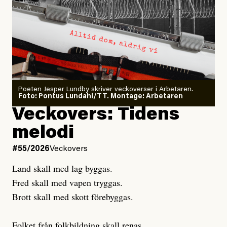
Larmet från
Arbetsmiljöverket:
Dödsolyckorna har slutat
#54/2026
Debatt
minska
Sensationalism när ETC
granskar vänstern
Poeten Jesper Lundby skriver veckoverser i Arbetaren.
Joel Kellgren
Foto: Pontus Lundahl/TT. Montage: Arbetaren
Debattartikel i Arbetaren
Veckovers: Tidens
Publicerad
3 August, 2026
Publicerad
6 August, 2026
melodi
Uppdaterad
3 August, 2026
Uppdaterad
7 August, 2026
#55/2026
Veckovers
Land skall med lag byggas.
Fred skall med vapen tryggas.
Brott skall med skott förebyggas.
Folket från folkbildning skall renas.