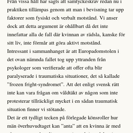
Från vissa håll har sagts att samtyckeskrav redan nu i
praktiken tillämpas genom att man i bevisning tar upp
faktorer som fysiskt och verbalt motstånd. Vi anser
dock att detta argument är ohållbart då det inte
innefattar alla de fall där kvinnan av rädsla, kanske för
sitt liv, inte förmår att göra aktivt motstånd.
Intressant i sammanhanget är att Europadomstolen i
det ovan nämnda fallet tog upp yttranden från
psykologer som verifierade att offer ofta blir
paralyserade i traumatiska situationer, det så kallade
”frozen fright-syndromet”. Att det enligt svensk rätt
inte kan vara frågan om våldtäkt av någon som inte
protesterar tillräckligt mycket i en sådan traumatisk
situation finner vi stötande.
Det är ett tydligt tecken på förlegade könsroller hur
män överhuvudtaget kan ”anta” att en kvinna är med