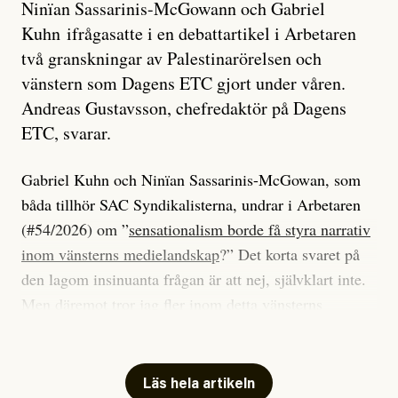
Ninïan Sassarinis-McGowann och Gabriel
Kuhn ifrågasatte i en debattartikel i Arbetaren
två granskningar av Palestinarörelsen och
vänstern som Dagens ETC gjort under våren.
Andreas Gustavsson, chefredaktör på Dagens
ETC, svarar.
Gabriel Kuhn och Ninïan Sassarinis-McGowan, som
båda tillhör SAC Syndikalisterna, undrar i Arbetaren
(#54/2026) om ”
sensationalism borde få styra narrativ
inom vänsterns medielandskap
?” Det korta svaret på
den lagom insinuanta frågan är att nej, självklart inte.
Men däremot tror jag fler inom detta vänsterns
medielandskap skulle må bra av en sund populism, i
betydelsen att göra avslöjande och undersökande
journalistik som vänder sig till många snarare än att
Läs hela artikeln