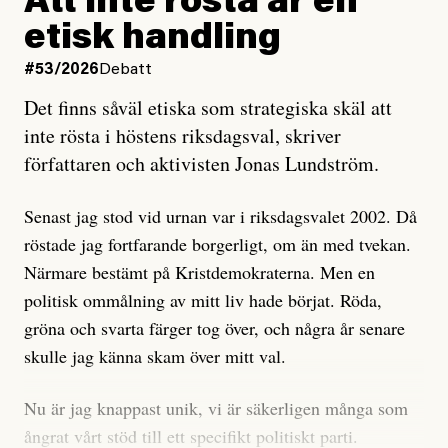
Att inte rösta är en
och då ska en efterforska diskret, just för att inte skapa
etisk handling
oro inom rörelsen.
#53/2026
Debatt
Artikeln undersöker inte, som ETC påstår, ”vad som
Det finns såväl etiska som strategiska skäl att
är sant, vad som är rykten”, utan den bidrar bara till
inte rösta i höstens riksdagsval, skriver
ännu mer ryktesspridning. Det finns inte ett enda bevis
författaren och aktivisten Jonas Lundström.
på eller ens ett övertygande argument för att den
misstänkta personen är en infiltratör. Det som läsaren
Senast jag stod vid urnan var i riksdagsvalet 2002. Då
får veta är att personen har ändrat sina politiska åsikter
röstade jag fortfarande borgerligt, om än med tvekan.
under åren, att den har raderat tidigare innehåll på sina
Närmare bestämt på Kristdemokraterna. Men en
sociala medier, att artikelns författare inte förstår sig
politisk ommålning av mitt liv hade börjat. Röda,
på personens ekonomi och att det tydligen finns
gröna och svarta färger tog över, och några år senare
anonyma röster inom rörelsen som säger saker som
skulle jag känna skam över mitt val.
”Om du frågar mig så är han en infiltratör”. Det kan
anses vara anledningar att titta närmare på personen,
Nu är jag knappast unik, vi är säkerligen många som
men ingenting av detta är tillräckligt för att hänga ut
ångrat vårt stöd till ett specifikt politiskt parti.