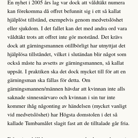
En nyhet i 2005 års lag var dock att våldtäkt numera
kan förekomma då offret befunnit sig i ett så kallat
hjälplöst tillstånd, exempelvis genom medvetslöshet
eller sjukdom. I det fallet kan det med andra ord vara
våldtäkt trots att offret inte gör motstånd. Det krävs
dock att gärningsmannen otillbörligt har utnyttjat det
hjälplösa tillståndet, vilket i slutändan blir något som
också måste ha avsetts av gärningsmannen, så kallat
uppsåt. I praktiken ska det dock mycket till för att en
gärningsman ska fällas för detta. Om
gärningsmannen/männen hävdar att kvinnan inte alls
saknade sinnesnärvaro och kvinnan i sin tur inte
kommer ihåg någonting av händelsen (mycket vanligt
vid medvetslöshet) har Högsta domstolen i det så
kallade Tumbamålet slagit fast att de tilltalade går fria.