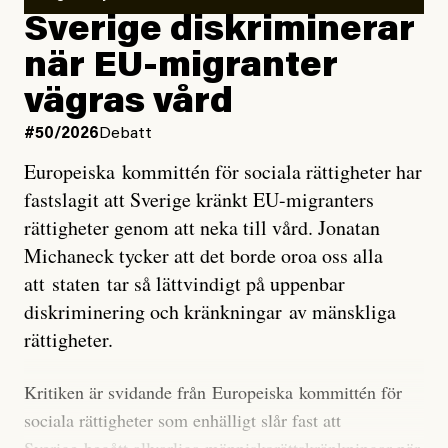
utveckla sig. El Niño är ett återkommande
Sverige diskriminerar
väderfenomen som uppstår när havsvattnet i delar av
när EU-migranter
Stilla havet blir ovanligt varmt. Det påverkar vädret
vägras vård
över stora delar av världen och under
våren
har
forskare allt oftare varnat för att den här El Niñon
#50/2026
Debatt
kommer att bli extrem.
Europeiska kommittén för sociala rättigheter har
fastslagit att Sverige kränkt EU-migranters
Det verkar vara en underdrift, menar nu Zeke
rättigheter genom att neka till vård. Jonatan
Hausfather.
Michaneck tycker att det borde oroa oss alla
att staten tar så lättvindigt på uppenbar
”Det ser ut som att årets El Niño inte bara med stor
diskriminering och kränkningar av mänskliga
sannolikhet kommer att bli den starkaste sedan
rättigheter.
tillförlitliga mätningar inleddes – den kan till och med
bli den starkaste med en verkligt häpnadsväckande
Kritiken är svidande från Europeiska kommittén för
marginal”, skriver han.
sociala rättigheter som enhälligt slår fast att