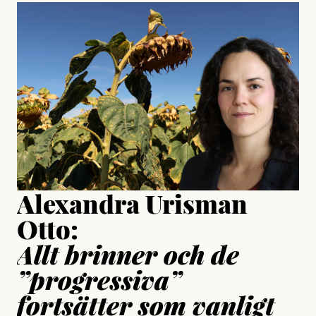
#23/2026
Intervjun
Jesper Lundby: ”Livet i sig
är ganska politiskt”
Jonas Lundström
Publicerad
24 July, 2026
Jesper Lundby
Publicerad
15 July, 2026
Uppdaterad
15 July, 2026
Alexandra Urisman
Otto:
Allt brinner och de
”progressiva”
fortsätter som vanligt