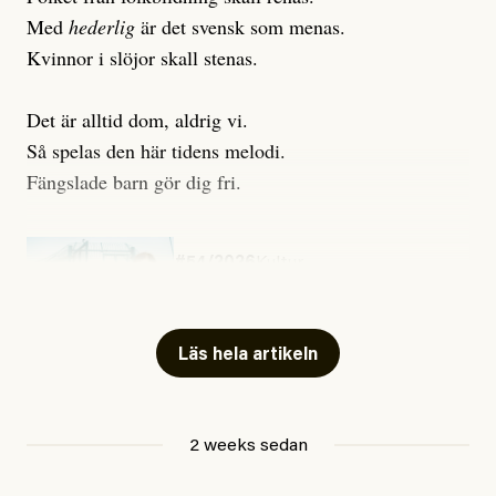
Med
hederlig
är det svensk som menas.
Kvinnor i slöjor skall stenas.
Det är alltid dom, aldrig vi.
Så spelas den här tidens melodi.
Fängslade barn gör dig fri.
#54/2026
Kultur
Snart skrivs boken ”Barn i
fängelse”
Läs hela artikeln
Jesper Lundby
2 weeks sedan
Publicerad
29 July, 2026
Uppdaterad
29 July, 2026