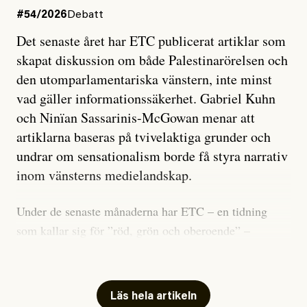
#54/2026
Debatt
Det senaste året har ETC publicerat artiklar som
skapat diskussion om både Palestinarörelsen och
den utomparlamentariska vänstern, inte minst
vad gäller informationssäkerhet. Gabriel Kuhn
och Ninïan Sassarinis-McGowan menar att
artiklarna baseras på tvivelaktiga grunder och
undrar om sensationalism borde få styra narrativ
inom vänsterns medielandskap.
Under de senaste månaderna har ETC – en tidning
som kallar sig för ”röd, grön och oberoende” –
publicerat två artiklar som vi gärna vill kommentera.
Artiklarna väcker flera frågor: Vem är det som ETC
skriver för? Vad betyder det att vara en ”röd, grön och
Läs hela artikeln