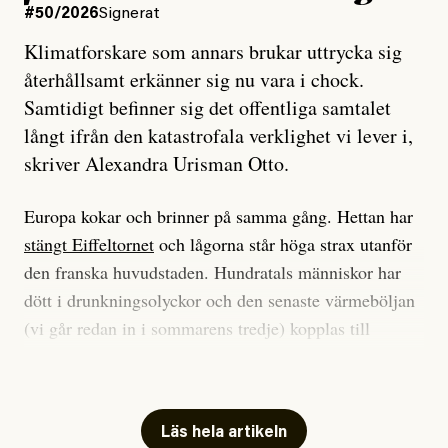
#50/2026
Signerat
Klimatforskare som annars brukar uttrycka sig
återhållsamt erkänner sig nu vara i chock.
Samtidigt befinner sig det offentliga samtalet
långt ifrån den katastrofala verklighet vi lever i,
skriver Alexandra Urisman Otto.
Europa kokar och brinner på samma gång. Hettan har
stängt Eiffeltornet
och lågorna står höga strax utanför
den franska huvudstaden. Hundratals människor har
dött i drunkningsolyckor och den senaste värmeböljan
(vi går redan in i sommarens tredje) kopplas till
tiotusentals för tidiga
dödsfall
.
Har du också panik i hettan? Känns det som en
mardröm? Bra, allt annat vore fullständigt orimligt.
Läs hela artikeln