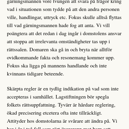
gärningsmannen vore tvungen att svara på frågor kring
vad i situationen som tydde på att den andra personen
ville, handlingar, uttryck etc. Fokus skulle alltså flyttas
till vad gärningsmannen hade fog att anta. Vi vill
poängtera att det redan i dag ingår i domstolens ansvar
att stoppa att irrelevanta omständigheter tas upp i
rättssalen. Domaren ska gå in och bryta när alltför
ovidkommande fakta och resonemang kommer upp.
Fokus ska ligga på mannens handlande och inte
kvinnans tidigare beteende.
Skärpta regler är en tydlig indikation på vad som inte
accepteras i samhället. Lagstiftningen bör spegla
folkets rättsuppfattning. Tyvärr är hårdare reglering,
ökad precisering etcetera ofta inte tillräckligt.
Attityder hos domstolarna är svårare att ändra på. Vi
har i år i två fall som rört övergrepp mot barn sett