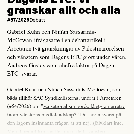
Dagens ETC: Vi
granskar allt och alla
#57/2026
Debatt
Gabriel Kuhn och Ninïan Sassarinis-
McGowan ifrågasatte i en debattartikel i
Arbetaren två granskningar av Palestinarörelsen
och vänstern som Dagens ETC gjort under våren.
Andreas Gustavsson, chefredaktör på Dagens
ETC, svarar.
Gabriel Kuhn och Ninïan Sassarinis-McGowan, som
båda tillhör SAC Syndikalisterna, undrar i Arbetaren
(#54/2026) om ”
sensationalism borde få styra narrativ
inom vänsterns medielandskap
?” Det korta svaret på
den lagom insinuanta frågan är att nej, självklart inte.
Men däremot tror jag fler inom detta vänsterns