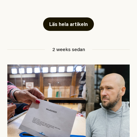
publicerat två artiklar som vi gärna vill kommentera.
Artiklarna väcker flera frågor: Vem är det som ETC
skriver för? Vad betyder det att vara en ”röd, grön och
Läs hela artikeln
oberoende” tidning? Och vad är egentligen bra
journalistik?
2 weeks sedan
Den första artikeln publicerades den 10 mars 2026.
Titeln är
”Mystiska mannen förföljde ministern –
utpekas som israelisk infiltratör”
. Enligt ingressen
handlar artikeln om en person vars ”bakgrund skapar
splittring och oro i rörelsen”. Problemet är att artikeln
skapar betydligt mer oro i palestinarörelsen – och den
oberoende vänstern – än den porträtterade personen
eller dess bakgrund.
Det finns en väldigt enkel regel inom alla politiska