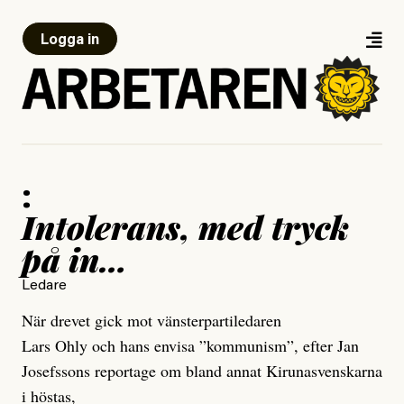
Logga in
:
Intolerans, med tryck
på in…
Ledare
När drevet gick mot vänsterpartiledaren
Lars Ohly och hans envisa ”kommunism”, efter Jan
Josefssons reportage om bland annat Kirunasvenskarna
i höstas,