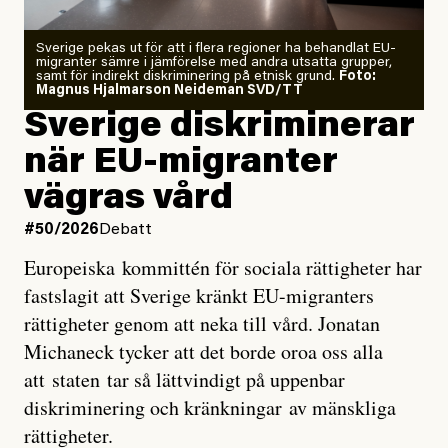
Zeke Hausfather är chockad igen efter att ha
Sverige pekas ut för att i flera regioner ha behandlat EU-
analyserat hur de olika klimatmodellerna bedömer
migranter sämre i jämförelse med andra utsatta grupper,
samt för indirekt diskriminering på etnisk grund.
Foto:
läget för hur den begynnande El Niño-händelsen ska
Magnus Hjalmarson Neideman SVD/TT
utveckla sig. El Niño är ett återkommande
Sverige diskriminerar
väderfenomen som uppstår när havsvattnet i delar av
när EU-migranter
Stilla havet blir ovanligt varmt. Det påverkar vädret
vägras vård
över stora delar av världen och under
våren
har
forskare allt oftare varnat för att den här El Niñon
#50/2026
Debatt
kommer att bli extrem.
Europeiska kommittén för sociala rättigheter har
fastslagit att Sverige kränkt EU-migranters
Det verkar vara en underdrift, menar nu Zeke
rättigheter genom att neka till vård. Jonatan
Hausfather.
Michaneck tycker att det borde oroa oss alla
att staten tar så lättvindigt på uppenbar
”Det ser ut som att årets El Niño inte bara med stor
diskriminering och kränkningar av mänskliga
sannolikhet kommer att bli den starkaste sedan
rättigheter.
tillförlitliga mätningar inleddes – den kan till och med