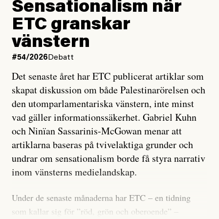
Sensationalism när
ETC granskar
vänstern
#54/2026
Debatt
Det senaste året har ETC publicerat artiklar som
skapat diskussion om både Palestinarörelsen och
den utomparlamentariska vänstern, inte minst
vad gäller informationssäkerhet. Gabriel Kuhn
och Ninïan Sassarinis-McGowan menar att
artiklarna baseras på tvivelaktiga grunder och
undrar om sensationalism borde få styra narrativ
inom vänsterns medielandskap.
Under de senaste månaderna har ETC – en tidning
som kallar sig för ”röd, grön och oberoende” –