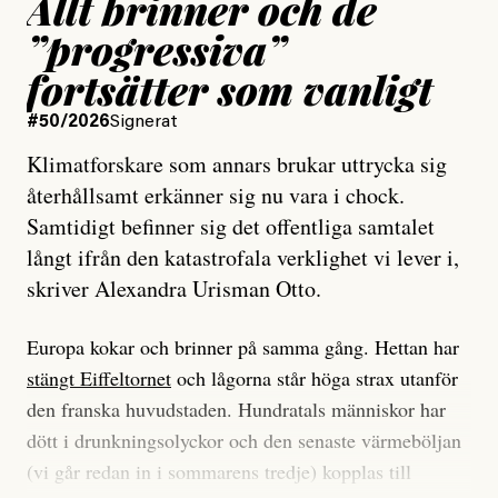
Allt brinner och de
”progressiva”
fortsätter som vanligt
#50/2026
Signerat
Klimatforskare som annars brukar uttrycka sig
återhållsamt erkänner sig nu vara i chock.
Samtidigt befinner sig det offentliga samtalet
långt ifrån den katastrofala verklighet vi lever i,
skriver Alexandra Urisman Otto.
Europa kokar och brinner på samma gång. Hettan har
stängt Eiffeltornet
och lågorna står höga strax utanför
den franska huvudstaden. Hundratals människor har
dött i drunkningsolyckor och den senaste värmeböljan
(vi går redan in i sommarens tredje) kopplas till