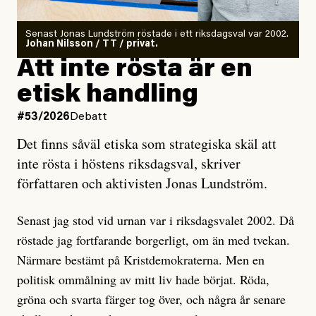
rörelser när det gäller misstänkta infiltratörer:
Antingen har en bevis på att de är infiltratörer, och då
Senast Jonas Lundström röstade i ett riksdagsval var 2002.
ska en gå ut med det så fort det bara går för att skydda
Johan Nilsson / TT / privat.
rörelsen. Eller så har en inga bevis, bara misstankar,
Att inte rösta är en
och då ska en efterforska diskret, just för att inte skapa
etisk handling
oro inom rörelsen.
#53/2026
Debatt
Artikeln undersöker inte, som ETC påstår, ”vad som
Det finns såväl etiska som strategiska skäl att
är sant, vad som är rykten”, utan den bidrar bara till
inte rösta i höstens riksdagsval, skriver
ännu mer ryktesspridning. Det finns inte ett enda bevis
författaren och aktivisten Jonas Lundström.
på eller ens ett övertygande argument för att den
misstänkta personen är en infiltratör. Det som läsaren
Senast jag stod vid urnan var i riksdagsvalet 2002. Då
får veta är att personen har ändrat sina politiska åsikter
röstade jag fortfarande borgerligt, om än med tvekan.
under åren, att den har raderat tidigare innehåll på sina
Närmare bestämt på Kristdemokraterna. Men en
sociala medier, att artikelns författare inte förstår sig
politisk ommålning av mitt liv hade börjat. Röda,
på personens ekonomi och att det tydligen finns
gröna och svarta färger tog över, och några år senare