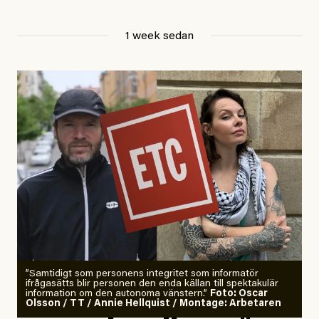
Jesper Lundby
1 week sedan
Publicerad
29 July, 2026
Uppdaterad
29 July, 2026
”Samtidigt som personens integritet som informatör
ifrågasätts blir personen den enda källan till spektakulär
information om den autonoma vänstern.”
Foto: Oscar
Olsson / TT / Annie Hellquist / Montage: Arbetaren