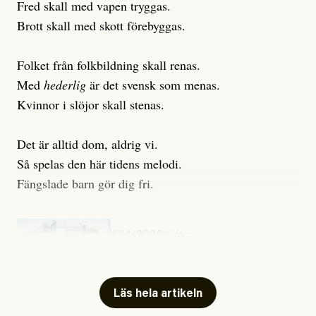
Fred skall med vapen tryggas.
Brott skall med skott förebyggas.
Folket från folkbildning skall renas.
Med
hederlig
är det svensk som menas.
Kvinnor i slöjor skall stenas.
Det är alltid dom, aldrig vi.
Så spelas den här tidens melodi.
Fängslade barn gör dig fri.
#54/2026
Kultur
Snart skrivs boken ”Barn i
fängelse”
Läs hela artikeln