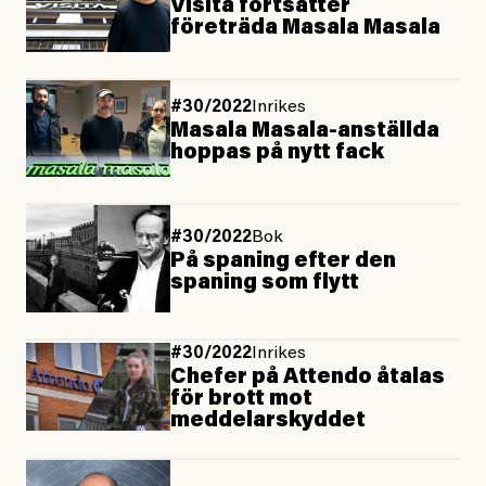
Visita fortsätter
företräda Masala Masala
#30/2022
Inrikes
Masala Masala-anställda
hoppas på nytt fack
#30/2022
Bok
På spaning efter den
spaning som flytt
#30/2022
Inrikes
Chefer på Attendo åtalas
för brott mot
meddelarskyddet