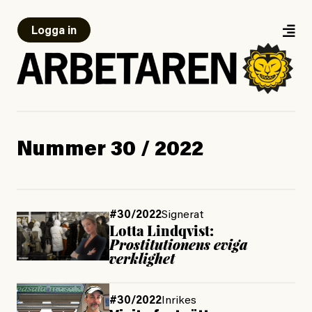
Logga in
Nummer 30 / 2022
#30/2022
Signerat
Lotta Lindqvist:
Prostitutionens eviga
verklighet
#30/2022
Inrikes