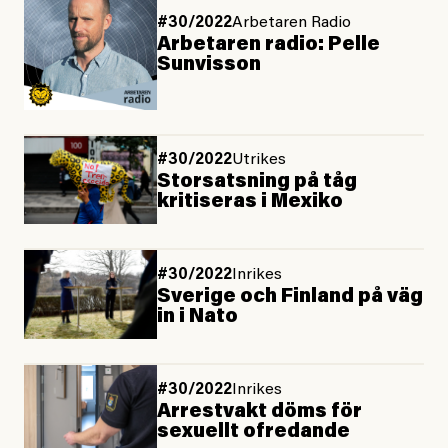
#30/2022
Arbetaren Radio
Arbetaren radio: Pelle
Sunvisson
#30/2022
Utrikes
Storsatsning på tåg
kritiseras i Mexiko
#30/2022
Inrikes
Sverige och Finland på väg
in i Nato
#30/2022
Inrikes
Arrestvakt döms för
sexuellt ofredande