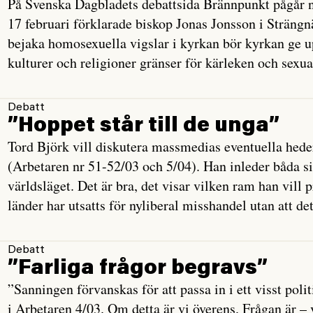
På Svenska Dagbladets debattsida Brännpunkt pågår nu
17 februari förklarade biskop Jonas Jonsson i Strängnä
bejaka homosexuella vigslar i kyrkan bör kyrkan ge up
kulturer och religioner gränser för kärleken och sexua
Debatt
”Hoppet står till de unga”
Tord Björk vill diskutera massmedias eventuella hede
(Arbetaren nr 51-52/03 och 5/04). Han inleder båda s
världsläget. Det är bra, det visar vilken ram han vill 
länder har utsatts för nyliberal misshandel utan att det
Debatt
”Farliga frågor begravs”
”Sanningen förvanskas för att passa in i ett visst p
i Arbetaren 4/03. Om detta är vi överens. Frågan är –