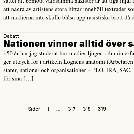
sättet att bemöta våldsamma nazister är att tiga ihjäl
att några av artistens stora hittar innehöll textrader 
att medierna inte skulle blåsa upp rasistiska brott då 
Debatt
Nationen vinner alltid över
i 50 år har jag studerat hur medier ljuger och min er
ger uttryck för i artikeln Lögnens anatomi (Arbetaren 4
stater, nationer och organisationer – PLO, IRA, SAC,
för sina […]
Sidor
1
…
317
318
319