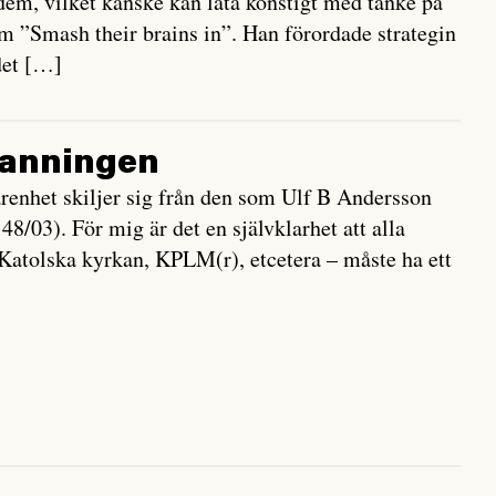
 dem, vilket kanske kan låta konstigt med tanke på
som ”Smash their brains in”. Han förordade strategin
det […]
 sanningen
farenhet skiljer sig från den som Ulf B Andersson
8/03). För mig är det en självklarhet att alla
 Katolska kyrkan, KPLM(r), etcetera – måste ha ett