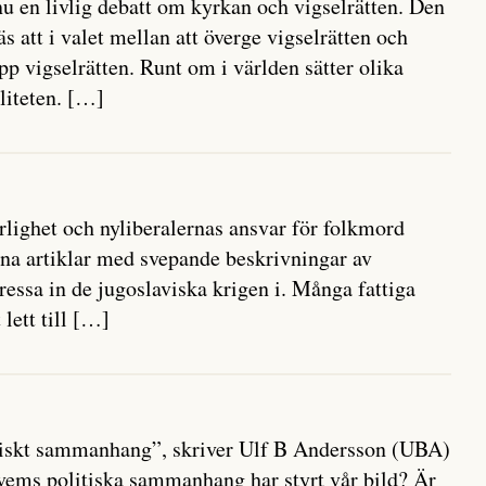
 en livlig debatt om kyrkan och vigselrätten. Den
s att i valet mellan att överge vigselrätten och
p vigselrätten. Runt om i världen sätter olika
liteten. […]
rlighet och nyliberalernas ansvar för folkmord
ina artiklar med svepande beskrivningar av
pressa in de jugoslaviska krigen i. Många fattiga
 lett till […]
olitiskt sammanhang”, skriver Ulf B Andersson (UBA)
 vems politiska sammanhang har styrt vår bild? Är