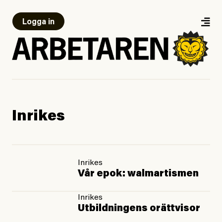
Logga in
Inrikes
Inrikes
Vår epok: walmartismen
Inrikes
Utbildningens orättvisor