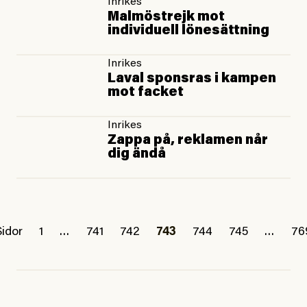
Inrikes
Malmöstrejk mot
individuell lönesättning
Inrikes
Laval sponsras i kampen
mot facket
Inrikes
Zappa på, reklamen når
dig ändå
Sidor
1
…
741
742
743
744
745
…
76