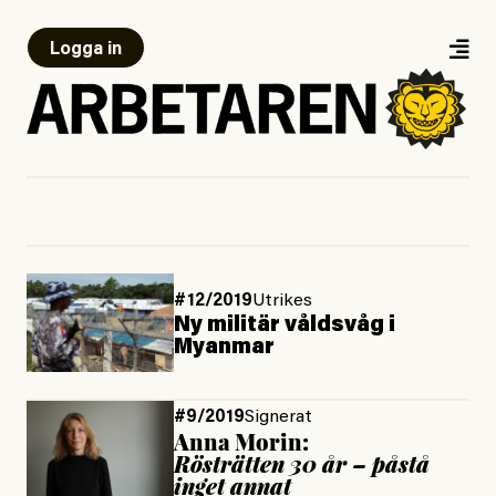
Logga in
#12/2019
Utrikes
Ny militär våldsvåg i
Myanmar
#9/2019
Signerat
Anna Morin:
Rösträtten 30 år – påstå
inget annat