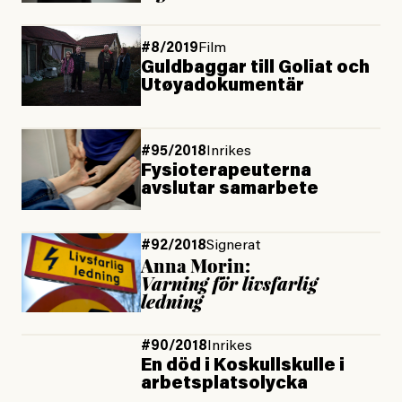
#8/2019
Film
Guldbaggar till Goliat och
Utøyadokumentär
#95/2018
Inrikes
Fysioterapeuterna
avslutar samarbete
#92/2018
Signerat
Anna Morin:
Varning för livsfarlig
ledning
#90/2018
Inrikes
En död i Koskullskulle i
arbetsplatsolycka