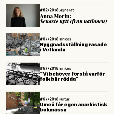
#82/2018
Signerat
Anna Morin:
Senaste nytt (från nationen)
#67/2018
Inrikes
Byggnadsställning rasade
i Vetlanda
#67/2018
Inrikes
”Vi behöver förstå varför
folk blir rädda”
#67/2018
Kultur
Umeå får egen anarkistisk
bokmässa