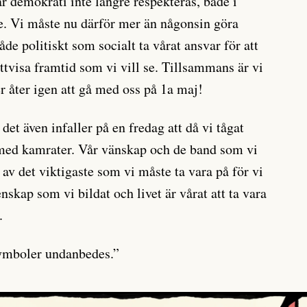
där demokrati inte längre respekteras, både i
e. Vi måste nu därför mer än någonsin göra
e politiskt som socialt ta vårat ansvar för att
ttvisa framtid som vi vill se. Tillsammans är vi
r åter igen att gå med oss på 1a maj!
å det även infaller på en fredag att då vi tågat
 med kamrater. Vår vänskap och de band som vi
t av det viktigaste som vi måste ta vara på för vi
nskap som vi bildat och livet är vårat att ta vara
.
symboler undanbedes.”