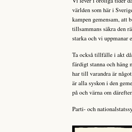
Vi lever i oroliga tider 
världen som här i Sverig
kampen gemensam, att båd
tillsammans säkra den rä
starka och vi uppmanar e
Ta också tillfälle i akt d
färdigt stanna och häng
har till varandra är någo
är alla syskon i den geme
på och värna om därefter
Parti- och nationalstats