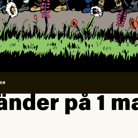
ome
änder på 1 m