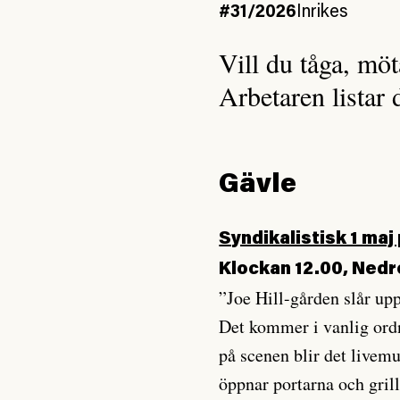
#31/2026
Inrikes
Vill du tåga, mö
Arbetaren listar
Gävle
Syndikalistisk 1 maj
Klockan 12.00, Ned
”Joe Hill-gården slår upp
Det kommer i vanlig ordn
på scenen blir det livemu
öppnar portarna och gril