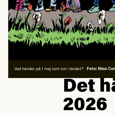
Vad händer på 1 maj runt om i landet?
Foto: Nino C
Det h
2026