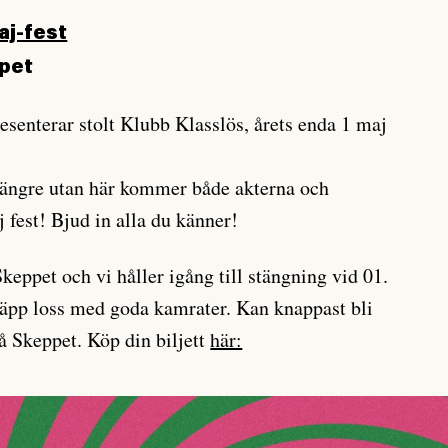
aj-fest
pet
esenterar stolt Klubb Klasslös, årets enda 1 maj
 längre utan här kommer både akterna och
j fest! Bjud in alla du känner!
keppet och vi håller igång till stängning vid 01.
läpp loss med goda kamrater. Kan knappast bli
på Skeppet. Köp din biljett
här: