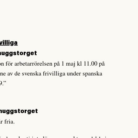
illiga
thuggstorget
 för arbetarrörelsen på 1 maj kl 11.00 på
ne av de svenska frivilliga under spanska
9.”
thuggstorget
r fria.