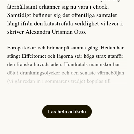
återhållsamt erkänner sig nu vara i chock.
Samtidigt befinner sig det offentliga samtalet
långt ifrån den katastrofala verklighet vi lever i,
skriver Alexandra Urisman Otto.
Europa kokar och brinner på samma gång. Hettan har
stängt Eiffeltornet
och lågorna står höga strax utanför
den franska huvudstaden. Hundratals människor har
dött i drunkningsolyckor och den senaste värmeböljan
(vi går redan in i sommarens tredje) kopplas till
tiotusentals för tidiga
dödsfall
.
Har du också panik i hettan? Känns det som en
mardröm? Bra, allt annat vore fullständigt orimligt.
Läs hela artikeln
Klimatforskaren Zeke Hausfather
skrev
på måndagen