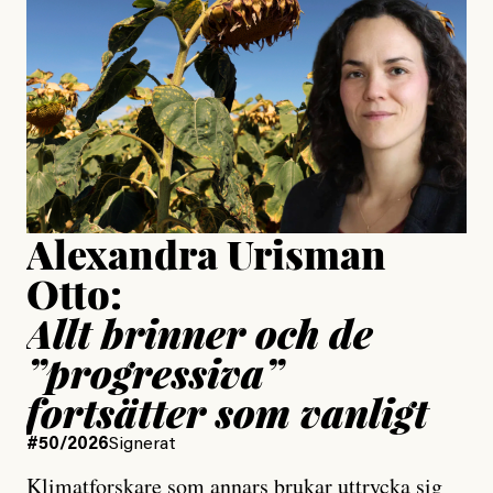
Jonas Lundström
Publicerad
24 July, 2026
Jesper Lundby
Publicerad
15 July, 2026
Uppdaterad
15 July, 2026
Alexandra Urisman
Otto:
Allt brinner och de
”progressiva”
fortsätter som vanligt
#50/2026
Signerat
Klimatforskare som annars brukar uttrycka sig