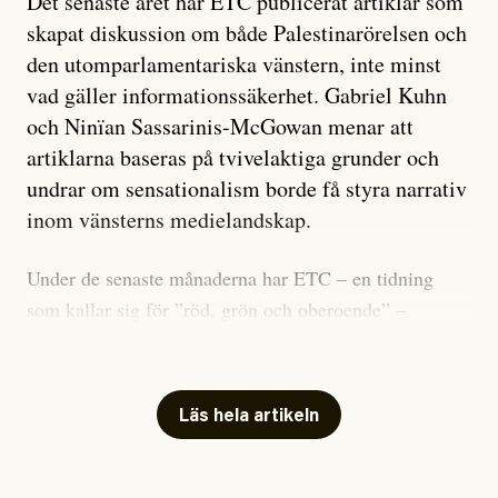
Det senaste året har ETC publicerat artiklar som
skapat diskussion om både Palestinarörelsen och
den utomparlamentariska vänstern, inte minst
vad gäller informationssäkerhet. Gabriel Kuhn
och Ninïan Sassarinis-McGowan menar att
artiklarna baseras på tvivelaktiga grunder och
undrar om sensationalism borde få styra narrativ
inom vänsterns medielandskap.
Under de senaste månaderna har ETC – en tidning
som kallar sig för ”röd, grön och oberoende” –
publicerat två artiklar som vi gärna vill kommentera.
Artiklarna väcker flera frågor: Vem är det som ETC
skriver för? Vad betyder det att vara en ”röd, grön och
Läs hela artikeln
oberoende” tidning? Och vad är egentligen bra
journalistik?