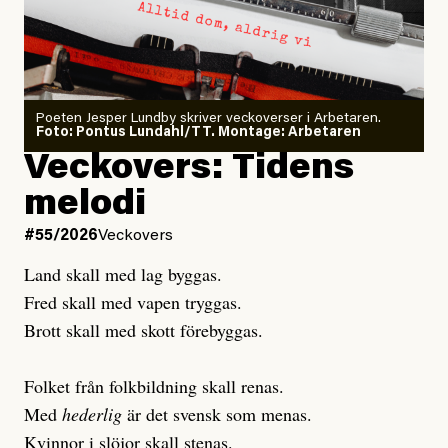
minska
Sensationalism när ETC
granskar vänstern
Poeten Jesper Lundby skriver veckoverser i Arbetaren.
Joel Kellgren
Foto: Pontus Lundahl/TT. Montage: Arbetaren
Debattartikel i Arbetaren
Veckovers: Tidens
Publicerad
3 August, 2026
Publicerad
6 August, 2026
melodi
Uppdaterad
3 August, 2026
Uppdaterad
7 August, 2026
#55/2026
Veckovers
Land skall med lag byggas.
Fred skall med vapen tryggas.
Brott skall med skott förebyggas.
Folket från folkbildning skall renas.
Med
hederlig
är det svensk som menas.
Kvinnor i slöjor skall stenas.