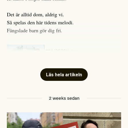
Det är alltid dom, aldrig vi.
Så spelas den här tidens melodi.
Fängslade barn gör dig fri.
#54/2026
Kultur
Snart skrivs boken ”Barn i
fängelse”
Läs hela artikeln
Jesper Lundby
2 weeks sedan
Publicerad
29 July, 2026
Uppdaterad
29 July, 2026