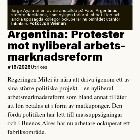
Jorge Ayala är en av de anställda på Fate, Argentinas
största däckfabrik, som nyligen förlorat jobbet. Han och
andra uppsagda kollegor ockuperar nu området utanför
fabriken.
Foto: Jon Weman
Argentina: Protester
mot ny­liberal arbets­
marknads­reform
#16/2026
Utrikes
Regeringen Milei är nära att driva igenom ett av
sina större politiska projekt – en nyliberal
arbetsmarknadsreform som bland annat tillåter
att lön betalas ut i form av matkuponger. Den
förda politiken har lett till massuppsägningar
och i Buenos Aires har nu arbetare ockuperat ett
fabriksområde.