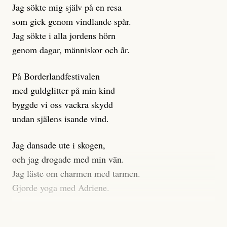
Jag sökte mig själv på en resa
klickbete är inte intressant för Dagens ETC.
som gick genom vindlande spår.
Journalistiken är låst. En klatschig men korrekt rubrik
Jag sökte i alla jordens hörn
gör förhoppningsvis att en nyfiken beställer
genom dagar, människor och år.
prenumeration, men den avslutas sekunder senare om
inte journalistiken levererar substans. Självklart bygger
På Borderlandfestivalen
dessa granskningar på olika källor, alltifrån domar till
med guldglitter på min kind
en mängd intervjupersoner, inklusive generös
byggde vi oss vackra skydd
möjlighet att bemöta för såväl personen vars motiv att
undan själens isande vind.
engagera sig i Palestinarörelsen ifrågasätts som de
grupper där Säpo-resursen samlade in uppgifter.
Jag dansade ute i skogen,
Researchen är grundlig.
och jag drogade med min vän.
Jag läste om charmen med tarmen.
Möjligen är det egentligen inte journalistikens metod
Gjorde yoga med Adriene.
som stör?
Jag gick till psykologen
Kuhn och Sassarinis-McGowan återkommer till att