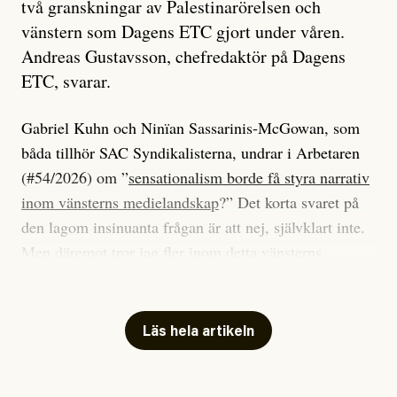
två granskningar av Palestinarörelsen och
vänstern som Dagens ETC gjort under våren.
Andreas Gustavsson, chefredaktör på Dagens
ETC, svarar.
Gabriel Kuhn och Ninïan Sassarinis-McGowan, som
båda tillhör SAC Syndikalisterna, undrar i Arbetaren
(#54/2026) om ”
sensationalism borde få styra narrativ
inom vänsterns medielandskap
?” Det korta svaret på
den lagom insinuanta frågan är att nej, självklart inte.
Men däremot tror jag fler inom detta vänsterns
medielandskap skulle må bra av en sund populism, i
betydelsen att göra avslöjande och undersökande
journalistik som vänder sig till många snarare än att
Läs hela artikeln
jaga inbördes beundran. Det har i alla fall fungerat för
Dagens ETC.