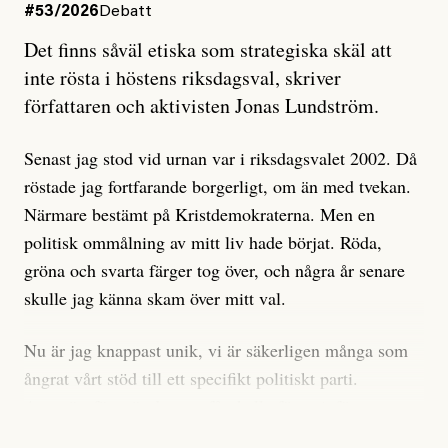
#53/2026
Debatt
Artikeln undersöker inte, som ETC påstår, ”vad som
Det finns såväl etiska som strategiska skäl att
är sant, vad som är rykten”, utan den bidrar bara till
inte rösta i höstens riksdagsval, skriver
ännu mer ryktesspridning. Det finns inte ett enda bevis
författaren och aktivisten Jonas Lundström.
på eller ens ett övertygande argument för att den
misstänkta personen är en infiltratör. Det som läsaren
Senast jag stod vid urnan var i riksdagsvalet 2002. Då
får veta är att personen har ändrat sina politiska åsikter
röstade jag fortfarande borgerligt, om än med tvekan.
under åren, att den har raderat tidigare innehåll på sina
Närmare bestämt på Kristdemokraterna. Men en
sociala medier, att artikelns författare inte förstår sig
politisk ommålning av mitt liv hade börjat. Röda,
på personens ekonomi och att det tydligen finns
gröna och svarta färger tog över, och några år senare
anonyma röster inom rörelsen som säger saker som
skulle jag känna skam över mitt val.
”Om du frågar mig så är han en infiltratör”. Det kan
anses vara anledningar att titta närmare på personen,
Nu är jag knappast unik, vi är säkerligen många som
men ingenting av detta är tillräckligt för att hänga ut
ångrat vårt stöd till ett specifikt politiskt parti.
den. Personen nämns visserligen inte vid namn i
Avsevärt färre är de som fått kalla fötter inför
artikeln men är lätt att identifiera för alla som är aktiva
röstningen som sådan.