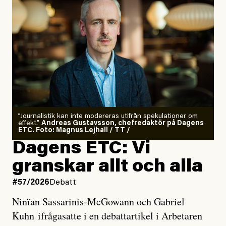
”Journalistik kan inte modereras utifrån spekulationer om
effekt.”
Andreas Gustavsson, chefredaktör på Dagens
ETC. Foto: Magnus Lejhall / TT /
Dagens ETC: Vi
granskar allt och alla
#57/2026
Debatt
Ninïan Sassarinis-McGowann och Gabriel
Kuhn ifrågasatte i en debattartikel i Arbetaren