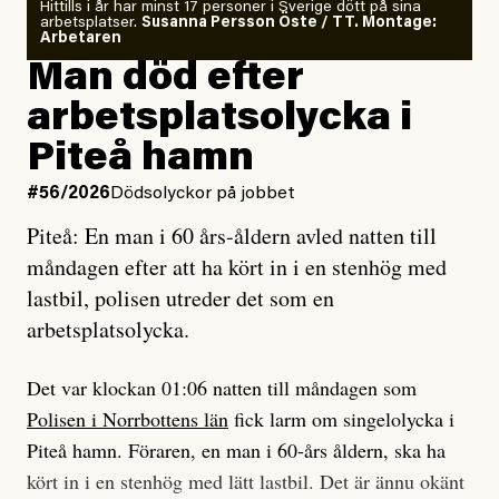
Om läkaren säger vaccinera dig
Hittills i år har minst 17 personer i Sverige dött på sina
arbetsplatser.
Susanna Persson Öste / TT. Montage:
så säger jag tvärtemot.
Vem är det som Dagens ETC skriver för?
Arbetaren
Man död efter
Jag lärde mig renovera
Vad betyder det att vara en röd, grön och oberoende
arbetsplatsolycka i
enligt uråldrig metod
tidning?
och lade min sista ungdom
Piteå hamn
på att laga en gammal bod.
Vad är bra journalistik?
#56/2026
Dödsolyckor på jobbet
Piteå: En man i 60 års-åldern avled natten till
Jag sökte ljuset och meningen,
Ett försök till korta svar som jag hoppas kan förtydliga
måndagen efter att ha kört in i en stenhög med
efter det som var rent, rätt och sant,
för Kuhn och Sassarinis-McGowan och andra hur jag
lastbil, polisen utreder det som en
och aldrig såg jag det klarare än
som chefredaktör ser på Dagens ETC:s uppdrag och
arbetsplatsolycka.
när jag ombord på bussen hjälpte en tant.
roll.
Det var klockan 01:06 natten till måndagen som
Vi skriver för våra läsare som vill bli informerade,
Polisen i Norrbottens län
fick larm om singelolycka i
#23/2026
Intervjun
överraskade, bekräftade, utmanade – och som kräver
Jesper Lundby: ”Livet i sig
Piteå hamn. Föraren, en man i 60-års åldern, ska ha
att vi granskar allt och alla.
är ganska politiskt”
kört in i en stenhög med lätt lastbil. Det är ännu okänt