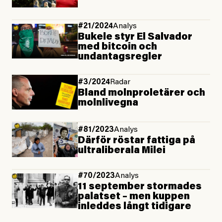
#21/2024
Analys
Bukele styr El Salvador
med bitcoin och
undantagsregler
#3/2024
Radar
Bland molnproletärer och
molnlivegna
#81/2023
Analys
Därför röstar fattiga på
ultraliberala Milei
#70/2023
Analys
11 september stormades
palatset – men kuppen
inleddes långt tidigare