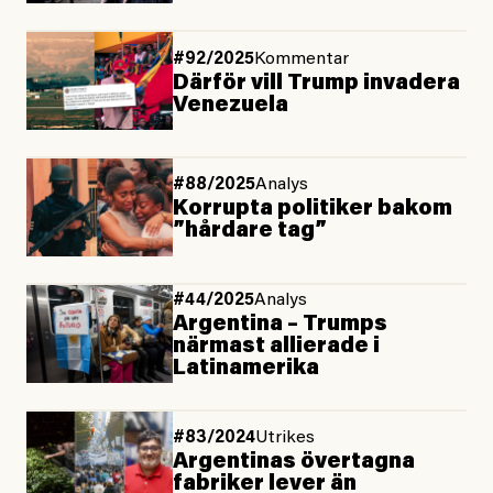
#92/2025
Kommentar
Därför vill Trump invadera
Venezuela
#88/2025
Analys
Korrupta politiker bakom
”hårdare tag”
#44/2025
Analys
Argentina – Trumps
närmast allierade i
Latinamerika
#83/2024
Utrikes
Argentinas övertagna
fabriker lever än