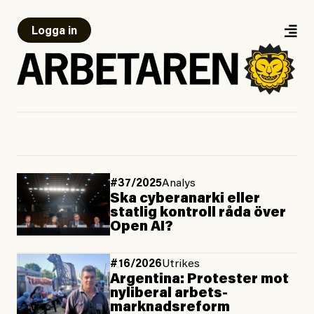
Logga in
#37/2025
Analys
Ska cyberanarki eller
statlig kontroll råda över
Open AI?
#16/2026
Utrikes
Argentina: Protester mot
ny­liberal arbets­
marknads­reform