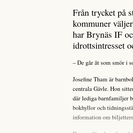
Från trycket på s
kommuner väljer n
har Brynäs IF och
idrottsintresset 
– De går åt som smör i s
Josefine Tham är barnbo
centrala Gävle. Hon sitte
där lediga barnfamiljer 
bokhyllor och tidningsst
information om biljette