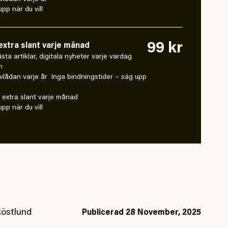
pp när du vill
99 kr
xtra slant varje månad
 låsta artiklar, digitala nyheter varje vardag
n
vlådan varje år Inga bindningstider – säg upp
extra slant varje månad
pp när du vill
Röstlund
Publicerad
28 November, 2025