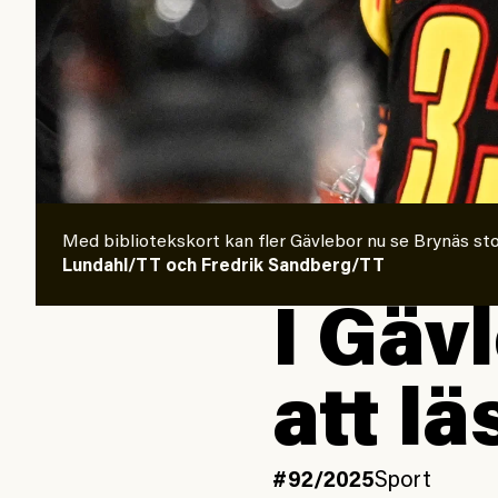
Med bibliotekskort kan fler Gävlebor nu se Brynäs st
Lundahl/TT och Fredrik Sandberg/TT
I Gäv
att lä
#92/2025
Sport