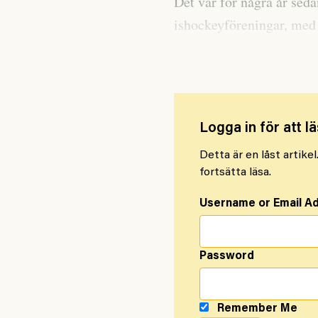
Det var för några år sed
ishockeyföreningar, med 
om samarbete.
Logga in för att lä
Detta är en låst artike
fortsätta läsa.
Username or Email A
Password
Remember Me