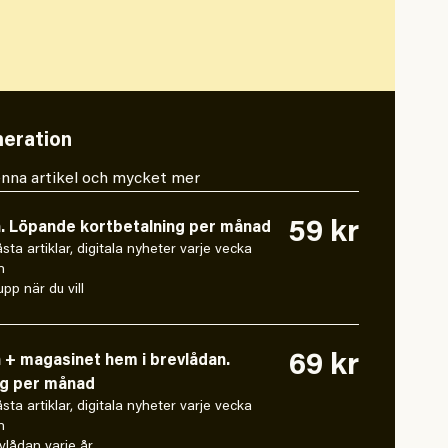
eration
 denna artikel och mycket mer
59 kr
n. Löpande kortbetalning per månad
låsta artiklar, digitala nyheter varje vecka
n
pp när du vill
69 kr
n + magasinet hem i brevlådan.
ng per månad
låsta artiklar, digitala nyheter varje vecka
n
vlådan varje år