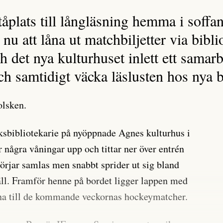
tåplats till långläsning hemma i soffan.
u att låna ut matchbiljetter via bibli
 det nya kulturhuset inlett ett samarb
och samtidigt väcka läslusten hos nya 
olsken.
ksbibliotekarie på nyöppnade Agnes kulturhus i
r några våningar upp och tittar ner över entrén
börjar samlas men snabbt sprider ut sig bland
äll. Framför henne på bordet ligger lappen med
rna till de kommande veckornas hockeymatcher.