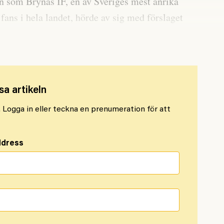
an som Brynäs IF, en av Sveriges mest anrika
fans i hela landet, hörde av sig med förslaget
sa artikeln
l. Logga in eller teckna en prenumeration för att
ddress