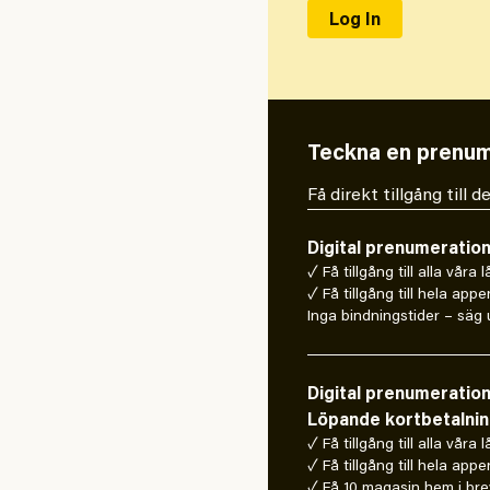
Teckna en prenum
Få direkt tillgång till
Digital prenumeratio
✓ Få tillgång till alla våra 
✓ Få tillgång till hela appe
Inga bindningstider – säg u
Digital prenumeratio
Löpande kortbetalni
✓ Få tillgång till alla våra 
✓ Få tillgång till hela appe
✓ Få 10 magasin hem i bre