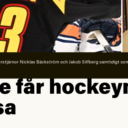
orstjärnor Nicklas Bäckström och Jakob Silfberg samtidigt so
le får hockeyn
sa