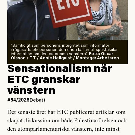
”Samtidigt som personens integritet som informatör
ifrågasätts blir personen den enda källan till spektakulär
information om den autonoma vänstern.”
Foto: Oscar
Olsson / TT / Annie Hellquist / Montage: Arbetaren
Sensationalism när
ETC granskar
vänstern
#54/2026
Debatt
Det senaste året har ETC publicerat artiklar som
skapat diskussion om både Palestinarörelsen och
den utomparlamentariska vänstern, inte minst