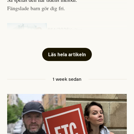
Fängslade barn gör dig fri.
#54/2026
Kultur
Snart skrivs boken ”Barn i
fängelse”
Läs hela artikeln
Jesper Lundby
1 week sedan
Publicerad
29 July, 2026
Uppdaterad
29 July, 2026