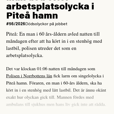
Jag lärde mig renovera
Vad betyder det att vara en röd, grön och oberoende
arbetsplatsolycka i
enligt uråldrig metod
tidning?
och lade min sista ungdom
Piteå hamn
på att laga en gammal bod.
Vad är bra journalistik?
#56/2026
Dödsolyckor på jobbet
Piteå: En man i 60 års-åldern avled natten till
Jag sökte ljuset och meningen,
Ett försök till korta svar som jag hoppas kan förtydliga
måndagen efter att ha kört in i en stenhög med
efter det som var rent, rätt och sant,
för Kuhn och Sassarinis-McGowan och andra hur jag
lastbil, polisen utreder det som en
och aldrig såg jag det klarare än
som chefredaktör ser på Dagens ETC:s uppdrag och
arbetsplatsolycka.
när jag ombord på bussen hjälpte en tant.
roll.
Det var klockan 01:06 natten till måndagen som
Vi skriver för våra läsare som vill bli informerade,
Polisen i Norrbottens län
fick larm om singelolycka i
#23/2026
Intervjun
överraskade, bekräftade, utmanade – och som kräver
Jesper Lundby: ”Livet i sig
Piteå hamn. Föraren, en man i 60-års åldern, ska ha
att vi granskar allt och alla.
är ganska politiskt”
kört in i en stenhög med lätt lastbil. Det är ännu okänt
exakt hur olyckan gick till. Mannen fördes med
Vi är som sagt en röd, grön och oberoende tidning.
ambulans till sjukhus men hans liv gick inte att rädda.
Det betyder en annan journalistik än vad du hittar i
exempelvis Dagens Nyheter. Det märks på ledarsidan
Jesper Lundby