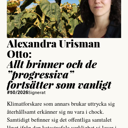
Jesper Lundby
Publicerad
15 July, 2026
Uppdaterad
15 July, 2026
Alexandra Urisman
Otto:
Allt brinner och de
”progressiva”
fortsätter som vanligt
#50/2026
Signerat
Klimatforskare som annars brukar uttrycka sig
återhållsamt erkänner sig nu vara i chock.
Samtidigt befinner sig det offentliga samtalet
långt ifrån den katastrofala verklighet vi lever i,