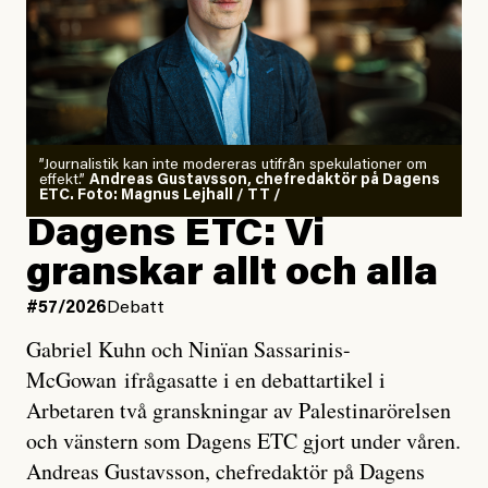
”Journalistik kan inte modereras utifrån spekulationer om
effekt.”
Andreas Gustavsson, chefredaktör på Dagens
ETC. Foto: Magnus Lejhall / TT /
Dagens ETC: Vi
granskar allt och alla
#57/2026
Debatt
Gabriel Kuhn och Ninïan Sassarinis-
McGowan ifrågasatte i en debattartikel i
Arbetaren två granskningar av Palestinarörelsen
och vänstern som Dagens ETC gjort under våren.
Andreas Gustavsson, chefredaktör på Dagens