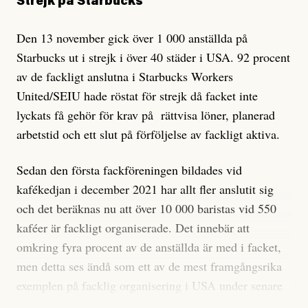
Strejk på Starbucks
Den 13 november gick över 1 000 anställda på
Starbucks ut i strejk i över 40 städer i USA. 92 procent
av de fackligt anslutna i Starbucks Workers
United/SEIU hade röstat för strejk då facket inte
lyckats få gehör för krav på rättvisa löner, planerad
arbetstid och ett slut på förföljelse av fackligt aktiva.
Sedan den första fackföreningen bildades vid
kafékedjan i december 2021 har allt fler anslutit sig
och det beräknas nu att över 10 000 baristas vid 550
kaféer är fackligt organiserade. Det innebär att
omkring fyra procent av de anställda är med i facket,
men detta ses ändå som ett av de mest framgångsrika
exemplen på facklig organisering i USA under senare
år.