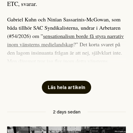
ETC, svarar.
Gabriel Kuhn och Ninïan Sassarinis-McGowan, som
båda tillhör SAC Syndikalisterna, undrar i Arbetaren
(#54/2026) om ”
sensationalism borde få styra narrativ
inom vänsterns medielandskap
?” Det korta svaret på
den lagom insinuanta frågan är att nej, självklart inte.
Men däremot tror jag fler inom detta vänsterns
medielandskap skulle må bra av en sund populism, i
betydelsen att göra avslöjande och undersökande
journalistik som vänder sig till många snarare än att
Läs hela artikeln
jaga inbördes beundran. Det har i alla fall fungerat för
Dagens ETC.
2 days sedan
Det är två specifika artiklar som Kuhn och Sassarinis-
McGowan riktar sin kritik mot.