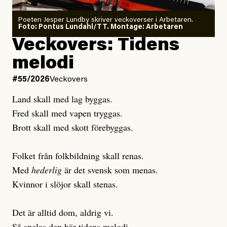
Poeten Jesper Lundby skriver veckoverser i Arbetaren.
Joel Kellgren
Foto: Pontus Lundahl/TT. Montage: Arbetaren
Debattartikel i Arbetaren
Veckovers: Tidens
Publicerad
3 August, 2026
Publicerad
6 August, 2026
melodi
Uppdaterad
3 August, 2026
Uppdaterad
6 August, 2026
#55/2026
Veckovers
Land skall med lag byggas.
Fred skall med vapen tryggas.
Brott skall med skott förebyggas.
Folket från folkbildning skall renas.
Med
hederlig
är det svensk som menas.
Kvinnor i slöjor skall stenas.
Det är alltid dom, aldrig vi.
Så spelas den här tidens melodi.