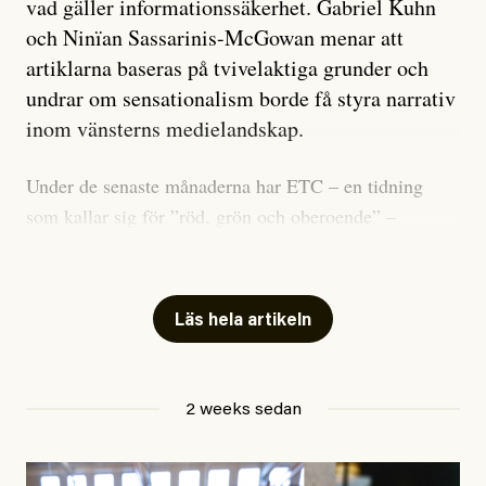
vad gäller informationssäkerhet. Gabriel Kuhn
och Ninïan Sassarinis-McGowan menar att
artiklarna baseras på tvivelaktiga grunder och
undrar om sensationalism borde få styra narrativ
inom vänsterns medielandskap.
Under de senaste månaderna har ETC – en tidning
som kallar sig för ”röd, grön och oberoende” –
publicerat två artiklar som vi gärna vill kommentera.
Artiklarna väcker flera frågor: Vem är det som ETC
skriver för? Vad betyder det att vara en ”röd, grön och
Läs hela artikeln
oberoende” tidning? Och vad är egentligen bra
journalistik?
2 weeks sedan
Den första artikeln publicerades den 10 mars 2026.
Titeln är
”Mystiska mannen förföljde ministern –
utpekas som israelisk infiltratör”
. Enligt ingressen