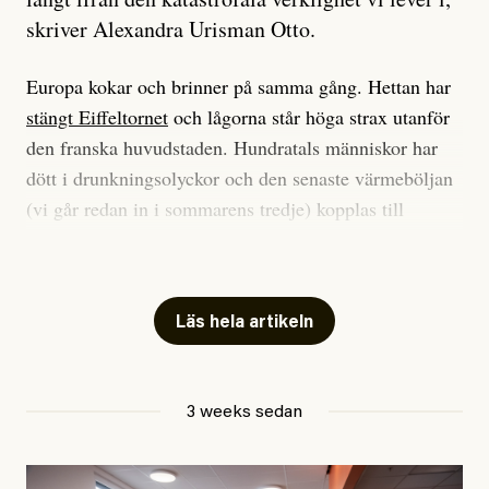
skriver Alexandra Urisman Otto.
Europa kokar och brinner på samma gång. Hettan har
stängt Eiffeltornet
och lågorna står höga strax utanför
den franska huvudstaden. Hundratals människor har
dött i drunkningsolyckor och den senaste värmeböljan
(vi går redan in i sommarens tredje) kopplas till
tiotusentals för tidiga
dödsfall
.
Har du också panik i hettan? Känns det som en
mardröm? Bra, allt annat vore fullständigt orimligt.
Läs hela artikeln
Klimatforskaren Zeke Hausfather
skrev
på måndagen
att han brukar vara ganska återhållsam när han
3 weeks sedan
diskuterar klimatdata. Bara en enda gång – i
september 2023, när de globala temperaturerna för