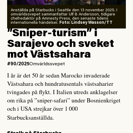
Anställda på Starbucks i Seattle den 13 november 2025. I
omvärldssvepet sammanfattar Ulf B Andersson, tidigare
chefredaktör på Amnesty Press, den senaste tidens
internationella händelser.
Foto: Lindsey Wasson/TT
”Sniper-turism” i
Sarajevo och sveket
mot Västsahara
#90/2025
Omvärldssvepet
I år är det 50 år sedan Marocko invaderade
Västsahara och hundratusentals västsaharier
tvingades på flykt. I Italien utreds anklagelser
om rika på ”sniper-safari” under Bosnienkriget
och i USA strejkar över 1
000
Starbucksanställda.