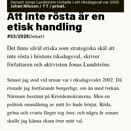
Senast Jonas Lundström röstade i ett riksdagsval var 2002.
ska en gå ut med det så fort det bara går för att skydda
Johan Nilsson / TT / privat.
rörelsen. Eller så har en inga bevis, bara misstankar,
Att inte rösta är en
och då ska en efterforska diskret, just för att inte skapa
etisk handling
oro inom rörelsen.
#53/2026
Debatt
Artikeln undersöker inte, som ETC påstår, ”vad som
Det finns såväl etiska som strategiska skäl att
är sant, vad som är rykten”, utan den bidrar bara till
inte rösta i höstens riksdagsval, skriver
ännu mer ryktesspridning. Det finns inte ett enda bevis
författaren och aktivisten Jonas Lundström.
på eller ens ett övertygande argument för att den
misstänkta personen är en infiltratör. Det som läsaren
Senast jag stod vid urnan var i riksdagsvalet 2002. Då
får veta är att personen har ändrat sina politiska åsikter
röstade jag fortfarande borgerligt, om än med tvekan.
under åren, att den har raderat tidigare innehåll på sina
Närmare bestämt på Kristdemokraterna. Men en
sociala medier, att artikelns författare inte förstår sig
politisk ommålning av mitt liv hade börjat. Röda,
på personens ekonomi och att det tydligen finns
gröna och svarta färger tog över, och några år senare
anonyma röster inom rörelsen som säger saker som
skulle jag känna skam över mitt val.
”Om du frågar mig så är han en infiltratör”. Det kan