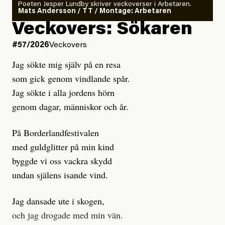
rekryteras och vad hon möter i den autonoma miljön.
Poeten Jesper Lundby skriver veckoverser i Arbetaren.
Mats Andersson / TT / Montage: Arbetaren
Kuhn och Sassarinis-McGowan hävdar att
Veckovers: Sökaren
Dagens ETC arbetar med ”opålitliga källor” för att
#57/2026
Veckovers
istället prioritera ”sensationalism och klickbete”. Nej,
Jag sökte mig själv på en resa
klickbete är inte intressant för Dagens ETC.
som gick genom vindlande spår.
Journalistiken är låst. En klatschig men korrekt rubrik
Jag sökte i alla jordens hörn
gör förhoppningsvis att en nyfiken beställer
genom dagar, människor och år.
prenumeration, men den avslutas sekunder senare om
inte journalistiken levererar substans. Självklart bygger
På Borderlandfestivalen
dessa granskningar på olika källor, alltifrån domar till
med guldglitter på min kind
en mängd intervjupersoner, inklusive generös
byggde vi oss vackra skydd
möjlighet att bemöta för såväl personen vars motiv att
undan själens isande vind.
engagera sig i Palestinarörelsen ifrågasätts som de
grupper där Säpo-resursen samlade in uppgifter.
Jag dansade ute i skogen,
Researchen är grundlig.
och jag drogade med min vän.