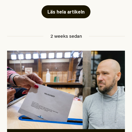
Artiklarna väcker flera frågor: Vem är det som ETC
skriver för? Vad betyder det att vara en ”röd, grön och
Läs hela artikeln
oberoende” tidning? Och vad är egentligen bra
journalistik?
2 weeks sedan
Den första artikeln publicerades den 10 mars 2026.
Titeln är
”Mystiska mannen förföljde ministern –
utpekas som israelisk infiltratör”
. Enligt ingressen
handlar artikeln om en person vars ”bakgrund skapar
splittring och oro i rörelsen”. Problemet är att artikeln
skapar betydligt mer oro i palestinarörelsen – och den
oberoende vänstern – än den porträtterade personen
eller dess bakgrund.
Det finns en väldigt enkel regel inom alla politiska
rörelser när det gäller misstänkta infiltratörer:
Antingen har en bevis på att de är infiltratörer, och då