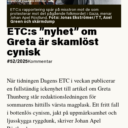
ETC:s rapportering spär på misstron mot de som
protesterar mot det pågående folkmordet i Gaza, menar
Johan Apel Röstlund.
Foto: Jonas Ekströmer/TT, Axel
Green och skärmdump
ETC:s ”nyhet” om
Greta är skamlöst
cynisk
#52/2025
Kommentar
När tidningen Dagens ETC i veckan publicerar
en fullständig ickenyhet till artikel om Greta
Thunberg står redaktionsledningen för
sommarens hittills värsta magplask. Ett fritt fall
i bottenlös cynism, jakt på uppmärksamhet och
ljusskygga ryggdunk, skriver Johan Apel