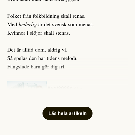
Folket från folkbildning skall renas.
Med
hederlig
är det svensk som menas.
Kvinnor i slöjor skall stenas.
Det är alltid dom, aldrig vi.
Så spelas den här tidens melodi.
Fängslade barn gör dig fri.
#54/2026
Kultur
Snart skrivs boken ”Barn i
fängelse”
Läs hela artikeln
Jesper Lundby