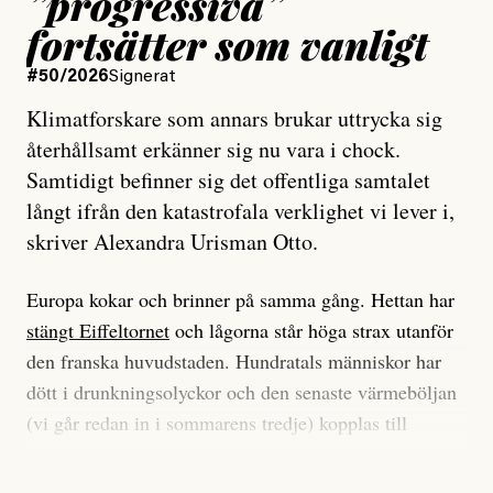
”progressiva”
fortsätter som vanligt
#50/2026
Signerat
Klimatforskare som annars brukar uttrycka sig
återhållsamt erkänner sig nu vara i chock.
Samtidigt befinner sig det offentliga samtalet
långt ifrån den katastrofala verklighet vi lever i,
skriver Alexandra Urisman Otto.
Europa kokar och brinner på samma gång. Hettan har
stängt Eiffeltornet
och lågorna står höga strax utanför
den franska huvudstaden. Hundratals människor har
dött i drunkningsolyckor och den senaste värmeböljan
(vi går redan in i sommarens tredje) kopplas till
tiotusentals för tidiga
dödsfall
.