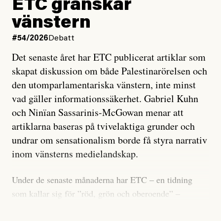
ETC granskar
vänstern
#54/2026
Debatt
Det senaste året har ETC publicerat artiklar som
skapat diskussion om både Palestinarörelsen och
den utomparlamentariska vänstern, inte minst
vad gäller informationssäkerhet. Gabriel Kuhn
och Ninïan Sassarinis-McGowan menar att
artiklarna baseras på tvivelaktiga grunder och
undrar om sensationalism borde få styra narrativ
inom vänsterns medielandskap.
Under de senaste månaderna har ETC – en tidning
som kallar sig för ”röd, grön och oberoende” –
publicerat två artiklar som vi gärna vill kommentera.