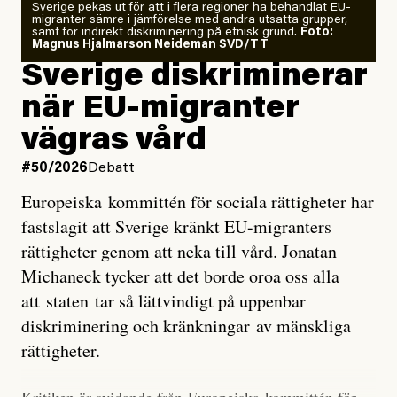
Sverige pekas ut för att i flera regioner ha behandlat EU-
analyserat hur de olika klimatmodellerna bedömer
migranter sämre i jämförelse med andra utsatta grupper,
samt för indirekt diskriminering på etnisk grund.
Foto:
läget för hur den begynnande El Niño-händelsen ska
Magnus Hjalmarson Neideman SVD/TT
utveckla sig. El Niño är ett återkommande
Sverige diskriminerar
väderfenomen som uppstår när havsvattnet i delar av
när EU-migranter
Stilla havet blir ovanligt varmt. Det påverkar vädret
vägras vård
över stora delar av världen och under
våren
har
forskare allt oftare varnat för att den här El Niñon
#50/2026
Debatt
kommer att bli extrem.
Europeiska kommittén för sociala rättigheter har
fastslagit att Sverige kränkt EU-migranters
Det verkar vara en underdrift, menar nu Zeke
rättigheter genom att neka till vård. Jonatan
Hausfather.
Michaneck tycker att det borde oroa oss alla
att staten tar så lättvindigt på uppenbar
”Det ser ut som att årets El Niño inte bara med stor
diskriminering och kränkningar av mänskliga
sannolikhet kommer att bli den starkaste sedan
rättigheter.
tillförlitliga mätningar inleddes – den kan till och med
bli den starkaste med en verkligt häpnadsväckande