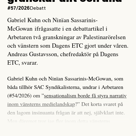
#57/2026
Debatt
Gabriel Kuhn och Ninïan Sassarinis-
McGowan ifrågasatte i en debattartikel i
Arbetaren två granskningar av Palestinarörelsen
och vänstern som Dagens ETC gjort under våren.
Andreas Gustavsson, chefredaktör på Dagens
ETC, svarar.
Gabriel Kuhn och Ninïan Sassarinis-McGowan, som
båda tillhör SAC Syndikalisterna, undrar i Arbetaren
(#54/2026) om ”
sensationalism borde få styra narrativ
inom vänsterns medielandskap
?” Det korta svaret på
den lagom insinuanta frågan är att nej, självklart inte.
Men däremot tror jag fler inom detta vänsterns
medielandskap skulle må bra av en sund populism, i