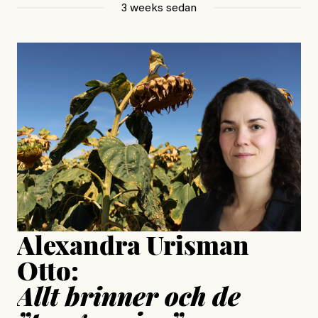
3 weeks sedan
, aktivist och författare
Jonas Lundström
#23/2026
Intervjun
Jesper Lundby: ”Livet i sig
är ganska politiskt”
Jonas Lundström
Publicerad
24 July, 2026
Jesper Lundby
Publicerad
15 July, 2026
Uppdaterad
15 July, 2026
Alexandra Urisman
Otto:
Allt brinner och de