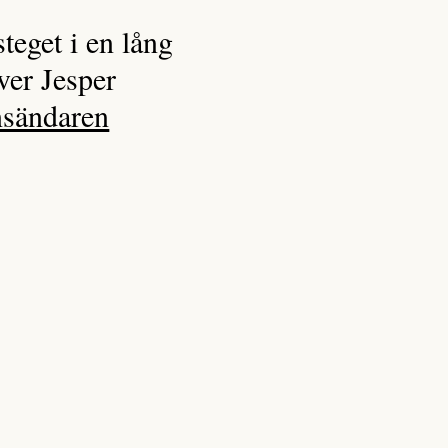
steget i en lång
iver Jesper
nsändaren