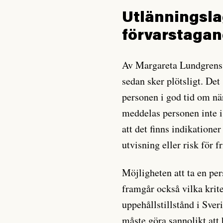
Utlänningsla
förvarstaga
Av Margareta Lundgrens 
sedan sker plötsligt. Det
personen i god tid om när
meddelas personen inte i
att det finns indikatione
utvisning eller risk för f
Möjligheten att ta en per
framgår också vilka krite
uppehållstillstånd i Sve
måste göra sannolikt att 