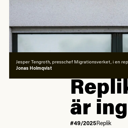
Jesper Tengroth, presschef Migrationsverket, i en rep
Jonas Holmqvist
Replik
är ing
#49/2025
Replik