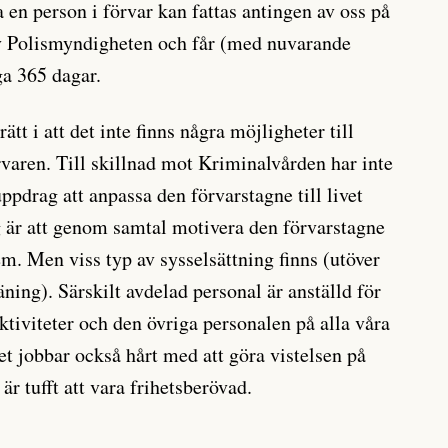
ta en person i förvar kan fattas antingen av oss på
av Polismyndigheten och får (med nuvarande
ga 365 dagar.
tt i att det inte finns några möjligheter till
rvaren. Till skillnad mot Kriminalvården har inte
pdrag att anpassa den förvarstagne till livet
 är att genom samtal motivera den förvarstagne
hem. Men viss typ av sysselsättning finns (utöver
äning). Särskilt avdelad personal är anställd för
aktiviteter och den övriga personalen på alla våra
et jobbar också hårt med att göra vistelsen på
 är tufft att vara frihetsberövad.