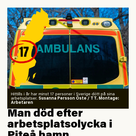
så jag investerade allt jag ägde
i en kryptovaluta.
Jag gjorde en digital detox
för att höra tankarna snacka.
Jag letade tantrisk närhet
på kursgården Ängsbacka.
Jag är tränad i kontaktimprodans
och utbildad kaospilot.
Om läkaren säger vaccinera dig
Hittills i år har minst 17 personer i Sverige dött på sina
arbetsplatser.
Susanna Persson Öste / TT. Montage:
så säger jag tvärtemot.
Arbetaren
Man död efter
Jag lärde mig renovera
arbetsplatsolycka i
enligt uråldrig metod
och lade min sista ungdom
Piteå hamn