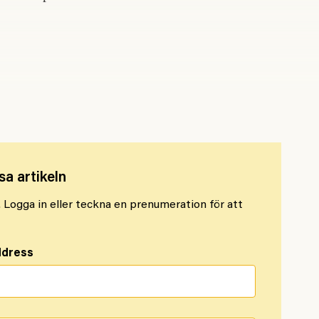
r sjuksköterskorna gick ut i strejk
sa artikeln
l. Logga in eller teckna en prenumeration för att
ddress