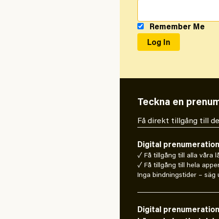
Remember Me
Teckna en prenum
Få direkt tillgång till
Digital prenumeratio
✓ Få tillgång till alla våra 
✓ Få tillgång till hela appe
Inga bindningstider – säg u
Digital prenumeratio