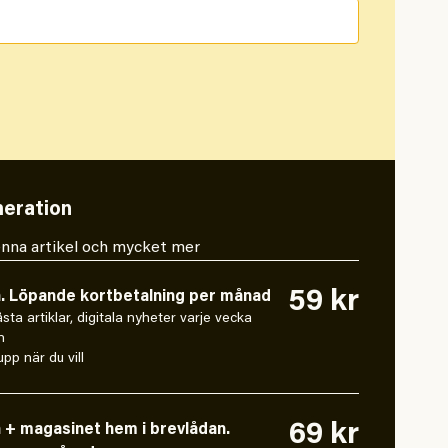
eration
 denna artikel och mycket mer
59 kr
n. Löpande kortbetalning per månad
låsta artiklar, digitala nyheter varje vecka
n
pp när du vill
69 kr
n + magasinet hem i brevlådan.