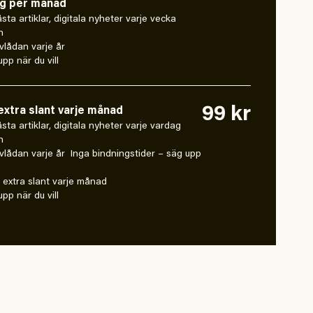
ng per månad
låsta artiklar, digitala nyheter varje vecka
n
vlådan varje år
pp när du vill
99 kr
xtra slant varje månad
 låsta artiklar, digitala nyheter varje vardag
n
vlådan varje år Inga bindningstider – säg upp
extra slant varje månad
pp när du vill