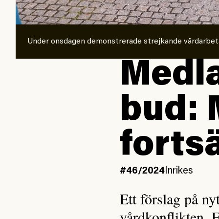
Under onsdagen demonstrerade strejkande vårdarbeta
Medla
bud: 
forts
#46/2024
Inrikes
Ett förslag på ny
vårdkonflikten. 