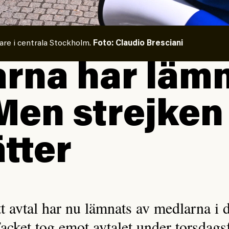
re i centrala Stockholm.
Foto: Claudio Bresciani
rna har läm
Men strejken
ätter
tt avtal har nu lämnats av medlarna i 
Facket tog emot avtalet under torsda