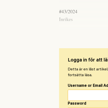
#43/2024
Inrikes
Applåder och hurrarop nä
Logga in för att lä
Detta är en låst artike
fortsätta läsa.
Username or Email A
Password