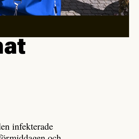
nat
den infekterade
gsförmiddagen och