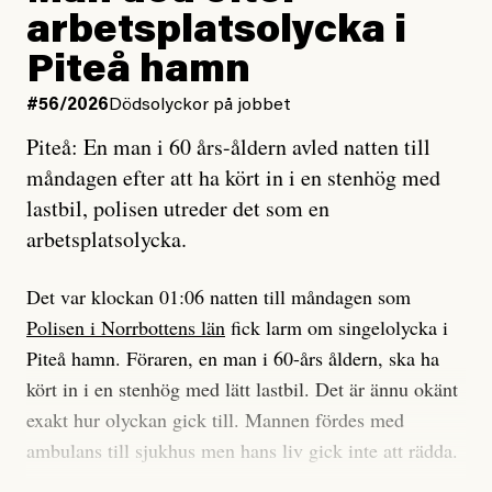
Jag lärde mig renovera
Vad betyder det att vara en röd, grön och oberoende
arbetsplatsolycka i
enligt uråldrig metod
tidning?
och lade min sista ungdom
Piteå hamn
på att laga en gammal bod.
Vad är bra journalistik?
#56/2026
Dödsolyckor på jobbet
Piteå: En man i 60 års-åldern avled natten till
Jag sökte ljuset och meningen,
Ett försök till korta svar som jag hoppas kan förtydliga
måndagen efter att ha kört in i en stenhög med
efter det som var rent, rätt och sant,
för Kuhn och Sassarinis-McGowan och andra hur jag
lastbil, polisen utreder det som en
och aldrig såg jag det klarare än
som chefredaktör ser på Dagens ETC:s uppdrag och
arbetsplatsolycka.
när jag ombord på bussen hjälpte en tant.
roll.
Det var klockan 01:06 natten till måndagen som
Vi skriver för våra läsare som vill bli informerade,
Polisen i Norrbottens län
fick larm om singelolycka i
#23/2026
Intervjun
överraskade, bekräftade, utmanade – och som kräver
Jesper Lundby: ”Livet i sig
Piteå hamn. Föraren, en man i 60-års åldern, ska ha
att vi granskar allt och alla.
är ganska politiskt”
kört in i en stenhög med lätt lastbil. Det är ännu okänt
exakt hur olyckan gick till. Mannen fördes med
Vi är som sagt en röd, grön och oberoende tidning.
ambulans till sjukhus men hans liv gick inte att rädda.
Det betyder en annan journalistik än vad du hittar i
exempelvis Dagens Nyheter. Det märks på ledarsidan
Jesper Lundby