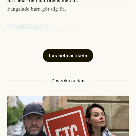
Fängslade barn gör dig fri.
#54/2026
Kultur
Snart skrivs boken ”Barn i
fängelse”
Läs hela artikeln
Jesper Lundby
2 weeks sedan
Publicerad
29 July, 2026
Uppdaterad
29 July, 2026