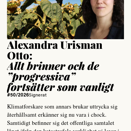
Jesper Lundby
Publicerad
15 July, 2026
Uppdaterad
15 July, 2026
Alexandra Urisman
Otto:
Allt brinner och de
”progressiva”
fortsätter som vanligt
#50/2026
Signerat
Klimatforskare som annars brukar uttrycka sig
återhållsamt erkänner sig nu vara i chock.
Samtidigt befinner sig det offentliga samtalet
långt ifrån den katastrofala verklighet vi lever i,