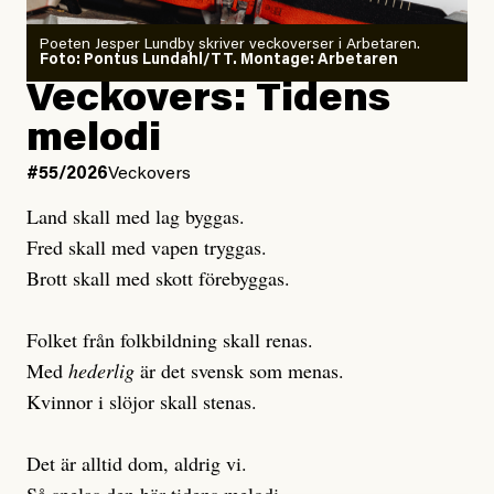
Poeten Jesper Lundby skriver veckoverser i Arbetaren.
Joel Kellgren
Foto: Pontus Lundahl/TT. Montage: Arbetaren
Debattartikel i Arbetaren
Veckovers: Tidens
Publicerad
3 August, 2026
Publicerad
6 August, 2026
melodi
Uppdaterad
3 August, 2026
Uppdaterad
7 August, 2026
#55/2026
Veckovers
Land skall med lag byggas.
Fred skall med vapen tryggas.
Brott skall med skott förebyggas.
Folket från folkbildning skall renas.
Med
hederlig
är det svensk som menas.
Kvinnor i slöjor skall stenas.
Det är alltid dom, aldrig vi.
Så spelas den här tidens melodi.