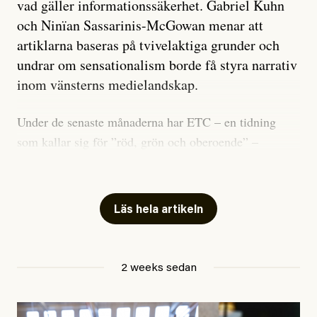
vad gäller informationssäkerhet. Gabriel Kuhn
och Ninïan Sassarinis-McGowan menar att
artiklarna baseras på tvivelaktiga grunder och
undrar om sensationalism borde få styra narrativ
inom vänsterns medielandskap.
Under de senaste månaderna har ETC – en tidning
som kallar sig för ”röd, grön och oberoende” –
publicerat två artiklar som vi gärna vill kommentera.
Artiklarna väcker flera frågor: Vem är det som ETC
skriver för? Vad betyder det att vara en ”röd, grön och
Läs hela artikeln
oberoende” tidning? Och vad är egentligen bra
journalistik?
2 weeks sedan
Den första artikeln publicerades den 10 mars 2026.
Titeln är
”Mystiska mannen förföljde ministern –
utpekas som israelisk infiltratör”
. Enligt ingressen