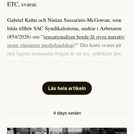
ETC, svarar.
Gabriel Kuhn och Ninïan Sassarinis-McGowan, som
båda tillhör SAC Syndikalisterna, undrar i Arbetaren
(#54/2026) om ”
sensationalism borde få styra narrativ
inom vänsterns medielandskap
?” Det korta svaret på
den lagom insinuanta frågan är att nej, självklart inte.
Men däremot tror jag fler inom detta vänsterns
medielandskap skulle må bra av en sund populism, i
betydelsen att göra avslöjande och undersökande
journalistik som vänder sig till många snarare än att
Läs hela artikeln
jaga inbördes beundran. Det har i alla fall fungerat för
Dagens ETC.
4 days sedan
Det är två specifika artiklar som Kuhn och Sassarinis-
McGowan riktar sin kritik mot.