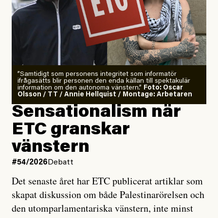
”Samtidigt som personens integritet som informatör
ifrågasätts blir personen den enda källan till spektakulär
information om den autonoma vänstern.”
Foto: Oscar
Olsson / TT / Annie Hellquist / Montage: Arbetaren
Sensationalism när
ETC granskar
vänstern
#54/2026
Debatt
Det senaste året har ETC publicerat artiklar som
skapat diskussion om både Palestinarörelsen och
den utomparlamentariska vänstern, inte minst