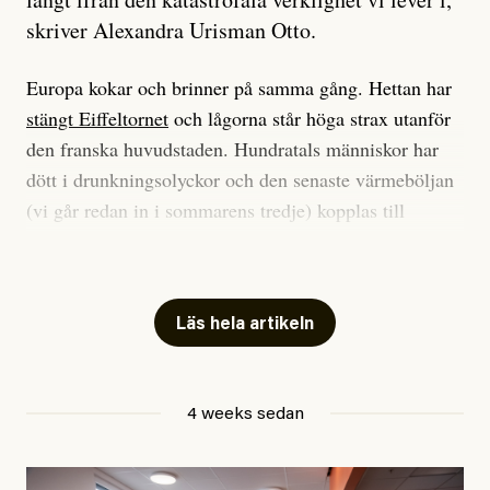
skriver Alexandra Urisman Otto.
Europa kokar och brinner på samma gång. Hettan har
stängt Eiffeltornet
och lågorna står höga strax utanför
den franska huvudstaden. Hundratals människor har
dött i drunkningsolyckor och den senaste värmeböljan
(vi går redan in i sommarens tredje) kopplas till
tiotusentals för tidiga
dödsfall
.
Har du också panik i hettan? Känns det som en
mardröm? Bra, allt annat vore fullständigt orimligt.
Läs hela artikeln
Klimatforskaren Zeke Hausfather
skrev
på måndagen
att han brukar vara ganska återhållsam när han
4 weeks sedan
diskuterar klimatdata. Bara en enda gång – i
september 2023, när de globala temperaturerna för