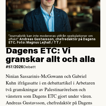
”Journalistik kan inte modereras utifrån spekulationer om
effekt.”
Andreas Gustavsson, chefredaktör på Dagens
ETC. Foto: Magnus Lejhall / TT /
Dagens ETC: Vi
granskar allt och alla
#57/2026
Debatt
Ninïan Sassarinis-McGowann och Gabriel
Kuhn ifrågasatte i en debattartikel i Arbetaren
två granskningar av Palestinarörelsen och
vänstern som Dagens ETC gjort under våren.
Andreas Gustavsson, chefredaktör på Dagens