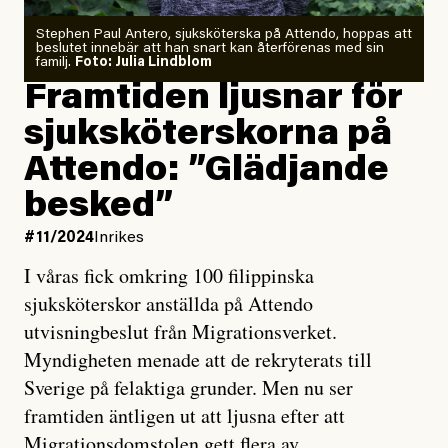
Stephen Paul Antero, sjuksköterska på Attendo, hoppas att
beslutet innebär att han snart kan återförenas med sin
familj.
Foto: Julia Lindblom
Framtiden ljusnar för
sjuksköterskorna på
Attendo: ”Glädjande
besked”
#11/2024
Inrikes
I våras fick omkring 100 filippinska
sjuksköterskor anställda på Attendo
utvisningbeslut från Migrationsverket.
Myndigheten menade att de rekryterats till
Sverige på felaktiga grunder. Men nu ser
framtiden äntligen ut att ljusna efter att
Migrationsdomstolen gett flera av