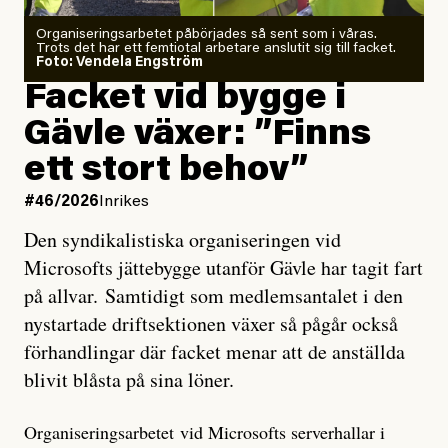
Organiseringsarbetet påbörjades så sent som i våras.
Trots det har ett femtiotal arbetare anslutit sig till facket.
Foto: Vendela Engström
Facket vid bygge i
Gävle växer: ”Finns
ett stort behov”
#46/2026
Inrikes
Den syndikalistiska organiseringen vid
Microsofts jättebygge utanför Gävle har tagit fart
på allvar. Samtidigt som medlemsantalet i den
nystartade driftsektionen växer så pågår också
förhandlingar där facket menar att de anställda
blivit blåsta på sina löner.
Organiseringsarbetet vid Microsofts serverhallar i