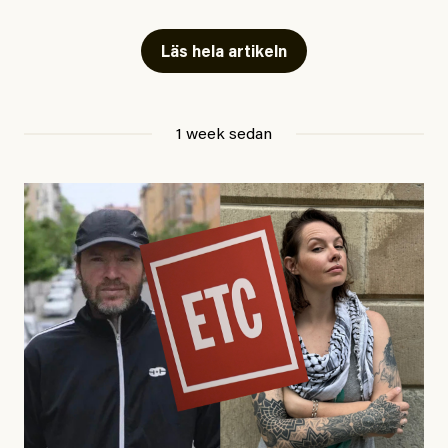
fängelse”
Läs hela artikeln
Jesper Lundby
1 week sedan
Publicerad
29 July, 2026
Uppdaterad
29 July, 2026