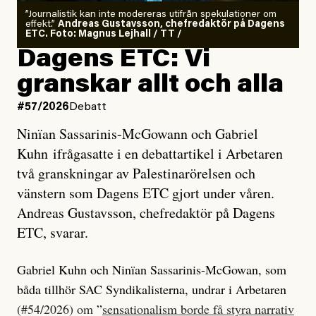
”Journalistik kan inte modereras utifrån spekulationer om
effekt.”
Andreas Gustavsson, chefredaktör på Dagens
ETC. Foto: Magnus Lejhall / TT /
Dagens ETC: Vi
granskar allt och alla
#57/2026
Debatt
Ninïan Sassarinis-McGowann och Gabriel
Kuhn ifrågasatte i en debattartikel i Arbetaren
två granskningar av Palestinarörelsen och
vänstern som Dagens ETC gjort under våren.
Andreas Gustavsson, chefredaktör på Dagens
ETC, svarar.
Gabriel Kuhn och Ninïan Sassarinis-McGowan, som
båda tillhör SAC Syndikalisterna, undrar i Arbetaren
(#54/2026) om ”
sensationalism borde få styra narrativ