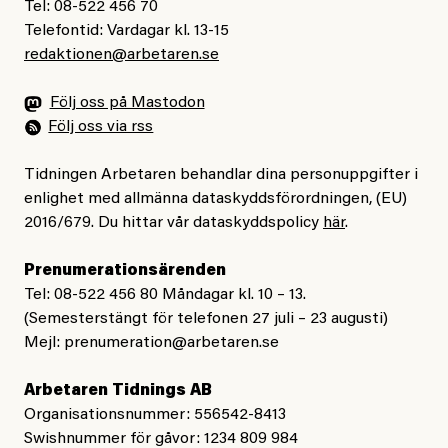
diskriminering på etnisk grund.
Tel: 08-522 456 70
händelsen under de senaste 150 åren är endast
Telefontid: Vardagar kl. 13-15
omkring 0,5 grader.
redaktionen@arbetaren.se
Många tror nog att Sverige behandlar romer och EU-
migranter bättre än andra europeiska länder där
Han avslutar:
Följ oss på Mastodon
rasismen är mer uttalad. Kommitténs yttrande vänder
Följ oss via rss
”Modellerna förutspår något som ligger utanför ramen
på många sätt upp och ner på idén om den svenska
för allt vi någonsin har observerat.”
givmildheten och blottlägger en stat som givit upp på
Tidningen Arbetaren behandlar dina personuppgifter i
sitt ansvar gentemot europeiska medborgare och de
enlighet med allmänna dataskyddsförordningen, (EU)
Skäl till panik? Ja.
2016/679. Du hittar vår dataskyddspolicy
här
.
mänskliga rättigheterna.
Prenumerationsärenden
Gaslightande debattklimat om
Tel: 08-522 456 80 Måndagar kl. 10 – 13.
Undviker vård av rädsla för
klimatet
(Semesterstängt för telefonen 27 juli – 23 augusti)
kostnader
Mejl:
prenumeration@arbetaren.se
Men värst i denna mardröm är ändå hur långt ifrån den
En kvinna från Bulgarien som gör akut kejsarsnitt i
Arbetaren Tidnings AB
här verkligheten som vårt offentliga samtal befinner
Gävle faktureras 179 251 kronor. Kostnaderna är
Organisationsnummer: 556542-8413
sig. Ingenstans säger någon som det är. Till och med
förstås omöjliga för en person i marginaliserad tillvaro
Swishnummer för gåvor: 1234 809 984