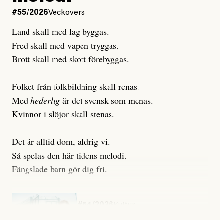
#55/2026
Veckovers
Land skall med lag byggas.
Fred skall med vapen tryggas.
Brott skall med skott förebyggas.
Folket från folkbildning skall renas.
Med
hederlig
är det svensk som menas.
Kvinnor i slöjor skall stenas.
Det är alltid dom, aldrig vi.
Så spelas den här tidens melodi.
Fängslade barn gör dig fri.
#54/2026
Kultur
Snart skrivs boken ”Barn i