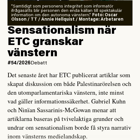
”Samtidigt som personens integritet som informatör
ifrågasätts blir personen den enda källan till spektakulär
information om den autonoma vänstern.”
Foto: Oscar
Olsson / TT / Annie Hellquist / Montage: Arbetaren
Sensationalism när
ETC granskar
vänstern
#54/2026
Debatt
Det senaste året har ETC publicerat artiklar som
skapat diskussion om både Palestinarörelsen och
den utomparlamentariska vänstern, inte minst
vad gäller informationssäkerhet. Gabriel Kuhn
och Ninïan Sassarinis-McGowan menar att
artiklarna baseras på tvivelaktiga grunder och
undrar om sensationalism borde få styra narrativ
inom vänsterns medielandskap.