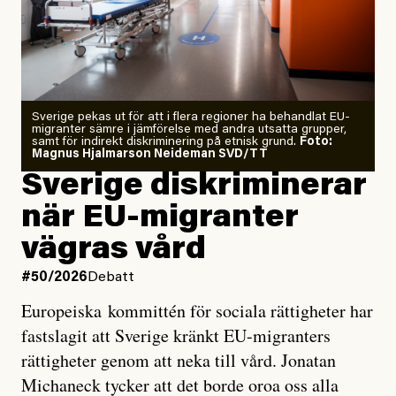
Årets El Niño kan bli den
starkaste som uppmätts
Zeke Hausfather är chockad igen efter att ha
Sverige pekas ut för att i flera regioner ha behandlat EU-
analyserat hur de olika klimatmodellerna bedömer
migranter sämre i jämförelse med andra utsatta grupper,
samt för indirekt diskriminering på etnisk grund.
Foto:
läget för hur den begynnande El Niño-händelsen ska
Magnus Hjalmarson Neideman SVD/TT
utveckla sig. El Niño är ett återkommande
Sverige diskriminerar
väderfenomen som uppstår när havsvattnet i delar av
när EU-migranter
Stilla havet blir ovanligt varmt. Det påverkar vädret
vägras vård
över stora delar av världen och under
våren
har
forskare allt oftare varnat för att den här El Niñon
#50/2026
Debatt
kommer att bli extrem.
Europeiska kommittén för sociala rättigheter har
fastslagit att Sverige kränkt EU-migranters
Det verkar vara en underdrift, menar nu Zeke
rättigheter genom att neka till vård. Jonatan
Hausfather.
Michaneck tycker att det borde oroa oss alla