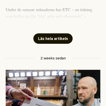
Under de senaste månaderna har ETC – en tidning
som kallar sig för ”röd, grön och oberoende” –
publicerat två artiklar som vi gärna vill kommentera.
Artiklarna väcker flera frågor: Vem är det som ETC
skriver för? Vad betyder det att vara en ”röd, grön och
Läs hela artikeln
oberoende” tidning? Och vad är egentligen bra
journalistik?
2 weeks sedan
Den första artikeln publicerades den 10 mars 2026.
Titeln är
”Mystiska mannen förföljde ministern –
utpekas som israelisk infiltratör”
. Enligt ingressen
handlar artikeln om en person vars ”bakgrund skapar
splittring och oro i rörelsen”. Problemet är att artikeln
skapar betydligt mer oro i palestinarörelsen – och den
oberoende vänstern – än den porträtterade personen