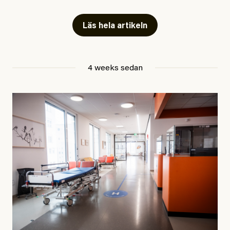
Har du också panik i hettan? Känns det som en
mardröm? Bra, allt annat vore fullständigt orimligt.
Läs hela artikeln
Klimatforskaren Zeke Hausfather
skrev
på måndagen
att han brukar vara ganska återhållsam när han
4 weeks sedan
diskuterar klimatdata. Bara en enda gång – i
september 2023, när de globala temperaturerna för
månaden visade sig vara hela 0,5 °C varmare än någon
tidigare septembermånad – har han blivit chockad.
”Fram till i dag”, skriver han.
Årets El Niño kan bli den
starkaste som uppmätts
Zeke Hausfather är chockad igen efter att ha