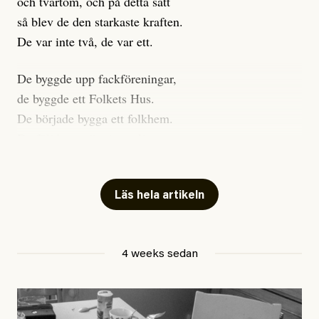
och tvärtom, och på detta sätt
från att det kan anses som ansvarslöst verkar valet
så blev de den starkaste kraften.
godtyckligt. Bara för att en SÄPO-informatörer haft
De var inte två, de var ett.
kontakt med en viss grupp blir den inte till statens
Jonas Lundström är aktivist och författare till bland
fiende nummer ett. Hela artikeln präglas av en
andra
avväpna människan
och
Batongerna slår nedåt
De byggde upp fackföreningar,
klichéartad beskrivning av den autonoma miljön.
de byggde ett Folkets Hus.
Ett motargument från vänster är att vi måste rösta på
”Sammandrabbningen blir brutal och i kaoset får två
De började bygga ett folkhem.
det minst dåliga alternativet, och inte lämna fältet fritt
poliser röd färg kastat i ansiktet”, står det om en
De följde ett rättvisans ljus.
för högerkrafternas härjningar. Det är stora skillnader
demonstration i Stockholm – en märklig tolkning av
mellan SD och V, mellan M och MP, och den förda
brutalitet.
Den ene var duktig på att tala,
politiken har konkret betydelse för verkliga liv. Vi
den andre på att röra sig.
Läs hela artikeln
Att ETC:s artiklar inte är bra för palestinarörelsen och
måste mota fascismen och försvara demokratin. Gott
Den ena var smart och sa:
den oberoende vänstern råder det inga tvivel om hos
så, men hur långt kan man gå i sin support för ”The
”Nu tar jag betalt för att tala för dig”
oss. Men ETC kan naturligtvis lätt säga att det inte är
Lesser Evil”? Även i en diktatur går det typiskt sett att
4 weeks sedan
någonting de bryr sig om; att det där med ”röd, grön
rösta.
De slog sig in i det innersta,
och oberoende” bara indikerar en viss värdegrund, att
ända till maktens bord.
När det gäller att hejda fascismen via valsedeln är det
de inte alls är en rörelsetidning, och att de i stället vill
”Rör du dig hotfullt därute”, sa den ene,