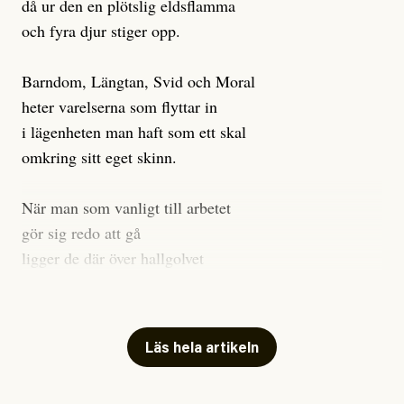
rörelser en viss distans till de styrande. Då röstande
då ur den en plötslig eldsflamma
utgör en så helig praktik i vårt samhälle är det naivt att
och fyra djur stiger opp.
Den talande tystnaden svarade:
tro att denna handling inte skulle påverka oss.
”Ledsen, du hade din chans.”
Valengagemang och partipolitik tar energi och
Ninïan Sassarinis-McGowan
Barndom, Längtan, Svid och Moral
Arbetarklassen och rörelsen
Gabriel Kuhn
uppmärksamhet, skapar lojaliteter, och riskerar att
heter varelserna som flyttar in
hade gått någon annanstans.
Publicerad
28 July, 2026
distrahera, splittra och försvaga radikala rörelser.
i lägenheten man haft som ett skal
Samtidigt legitimerar det makten.
omkring sitt eget skinn.
#23/2026
Intervjun
Jesper Lundby: ”Livet i sig
Nu föreslår jag inte något absolutistiskt röstmotstånd.
När man som vanligt till arbetet
är ganska politiskt”
Att öka röstdeltagandet bland underrepresenterade
gör sig redo att gå
grupper är exempelvis lovvärt. 2022 röstade jag i
ligger de där över hallgolvet
kommun- och regionvalet, och skulle ett politiskt parti
tysta, och tittar på.
dyka upp som utgör en verklig opposition mot den
Jesper Lundby
rådande ordningen lovar jag dessutom att omvärdera
Till kvällen så micrar man rester
Publicerad
22 July, 2026
mitt val att inte rösta även till riksdagen. Men tills
Läs hela artikeln
man äter trött vid sitt bord.
Uppdaterad
22 July, 2026
vidare föreslår jag att vi som arbetar för något helt
Fyra djur sitter som gäster.
annat undanhåller dessa politiker vårt bifall.