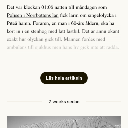
Det var klockan 01:06 natten till måndagen som
Vi skriver för våra läsare som vill bli informerade,
Polisen i Norrbottens län
fick larm om singelolycka i
#23/2026
Intervjun
överraskade, bekräftade, utmanade – och som kräver
Jesper Lundby: ”Livet i sig
Piteå hamn. Föraren, en man i 60-års åldern, ska ha
att vi granskar allt och alla.
är ganska politiskt”
kört in i en stenhög med lätt lastbil. Det är ännu okänt
exakt hur olyckan gick till. Mannen fördes med
Vi är som sagt en röd, grön och oberoende tidning.
ambulans till sjukhus men hans liv gick inte att rädda.
Det betyder en annan journalistik än vad du hittar i
exempelvis Dagens Nyheter. Det märks på ledarsidan
Jesper Lundby
– Vi utreder det som en arbetsplatsolycka och har
men också i nyhetsbevakningen. Det handlar om
Publicerad
5 August, 2026
samlat in kameraövervakning och hållit förhör på
perspektiv och urval. Det handlar däremot aldrig om
platsen, säger Elis Brännström, RLC-befäl på polisens
Läs hela artikeln
att freda någon eller några. Eller, konkret, om att
ledningscentral till
svt Norrbotten
.
bromsa granskning för att den kan upplevas obekväm
av någon, några eller många till vänster. Eller till
Anhöriga är underrättade.
2 weeks sedan
höger.
Hittills i år har minst 17 personer i Sverige dött på sina
Jag inbillar mig att det är en nödvändig förutsättning
arbetsplatser, enligt Arbetsmiljöverkets statistik.
för just bra journalistik.