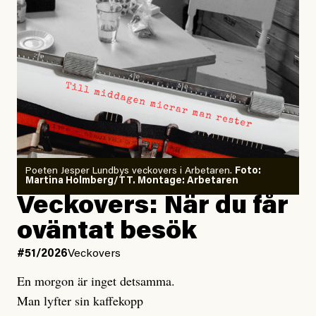
en strategi som både historiskt och i nutid varit mindre
ägna sig åt hederlig, objektiv journalistik. Fine. Men
”så ska jag säga dem ett sanningens ord!”
framgångsrik. Denna ideologi växer fram ur den
då får de också göra det. Att sudda gränserna mellan
liberal-demokratiska kapitalistiska ordningen, och är
rykten och sanning, att blanda äpplen och päron och
1900-talet började.
från ett vänsterperspektiv snarare en förstärkning av
att använda sig av opålitliga källor för lite
Hundra år gick. Det tog slut.
auktoritära drag i detta samhälle än en verklig
sensationalism och klickbete duger inte. Det blir fel,
Den ene satt kvar därinne
motkraft. Redan 2002 hörde jag många säga att man
oavsett anspråk.
och har inte än kommit ut.
måste rösta för att stoppa SD. Och som vi har röstat…
Ninïan Sassarinis-McGowan och Gabriel Kuhn
Ett och annat hände och den ene
Men någon direkt skada kan det väl ändå inte göra?
skruvade sig rätt så nervöst.
Poeten Jesper Lundbys veckovers i Arbetaren.
Foto:
Ninïan Sassarinis-McGowan studerar lingvistik och
Många av oss som har djupgröna, vänsterkants eller
De andra vid bordet hånflinade
Martina Holmberg/TT. Montage: Arbetaren
journalistik. Gabriel Kuhn är skribent och översättare.
anarkistiska sentiment tror, oavsett om vi röstar eller
Veckovers: När du får
och sa att: ”Nu sitter du löst!”
Båda är medlemmar i SAC:s internationella kommitté.
ej, att genomgripande samhällsförändring kommer
oväntat besök
underifrån. Historien antyder att vi behöver sociala
Från fönstret skrek den ene: ”Var är du?
#51/2026
Veckovers
rörelser som är tillräckligt starka och spetsiga i sitt
Det är valår – jag behöver dig!
#54/2026
Utrikes
motstånd för att tvinga fram radikal förändring. Men
En morgon är inget detsamma.
Irländska politiker
För utan dig och din rörelse
kritiserar behandlingen av
ska det vara möjligt behöver individer, grupper och
Man lyfter sin kaffekopp
– varför ska nån lyssna på mig?”
propalestinska aktivister