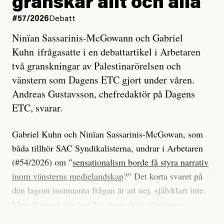
granskar allt och alla
#57/2026
Debatt
Ninïan Sassarinis-McGowann och Gabriel
Kuhn ifrågasatte i en debattartikel i Arbetaren
två granskningar av Palestinarörelsen och
vänstern som Dagens ETC gjort under våren.
Andreas Gustavsson, chefredaktör på Dagens
ETC, svarar.
Gabriel Kuhn och Ninïan Sassarinis-McGowan, som
båda tillhör SAC Syndikalisterna, undrar i Arbetaren
(#54/2026) om ”
sensationalism borde få styra narrativ
inom vänsterns medielandskap
?” Det korta svaret på
den lagom insinuanta frågan är att nej, självklart inte.
Men däremot tror jag fler inom detta vänsterns
medielandskap skulle må bra av en sund populism, i