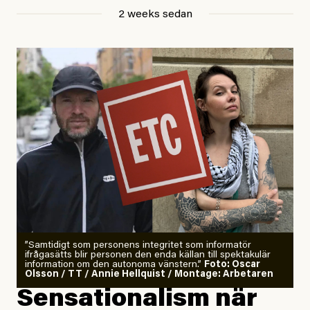
Jesper Lundby
2 weeks sedan
Publicerad
29 July, 2026
Uppdaterad
29 July, 2026
”Samtidigt som personens integritet som informatör
ifrågasätts blir personen den enda källan till spektakulär
information om den autonoma vänstern.”
Foto: Oscar
Olsson / TT / Annie Hellquist / Montage: Arbetaren
Sensationalism när