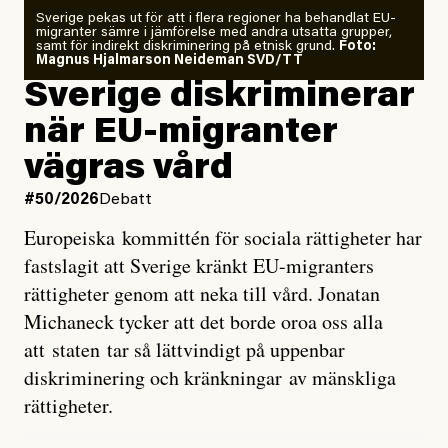
Sverige pekas ut för att i flera regioner ha behandlat EU-
analyserat hur de olika klimatmodellerna bedömer
migranter sämre i jämförelse med andra utsatta grupper,
samt för indirekt diskriminering på etnisk grund.
Foto:
läget för hur den begynnande El Niño-händelsen ska
Magnus Hjalmarson Neideman SVD/TT
utveckla sig. El Niño är ett återkommande
Sverige diskriminerar
väderfenomen som uppstår när havsvattnet i delar av
när EU-migranter
Stilla havet blir ovanligt varmt. Det påverkar vädret
vägras vård
över stora delar av världen och under
våren
har
forskare allt oftare varnat för att den här El Niñon
#50/2026
Debatt
kommer att bli extrem.
Europeiska kommittén för sociala rättigheter har
fastslagit att Sverige kränkt EU-migranters
Det verkar vara en underdrift, menar nu Zeke
rättigheter genom att neka till vård. Jonatan
Hausfather.
Michaneck tycker att det borde oroa oss alla
att staten tar så lättvindigt på uppenbar
”Det ser ut som att årets El Niño inte bara med stor
diskriminering och kränkningar av mänskliga
sannolikhet kommer att bli den starkaste sedan
rättigheter.
tillförlitliga mätningar inleddes – den kan till och med
bli den starkaste med en verkligt häpnadsväckande