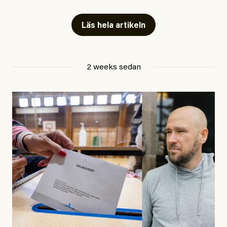
Artiklarna väcker flera frågor: Vem är det som ETC
skriver för? Vad betyder det att vara en ”röd, grön och
Läs hela artikeln
oberoende” tidning? Och vad är egentligen bra
journalistik?
2 weeks sedan
Den första artikeln publicerades den 10 mars 2026.
Titeln är
”Mystiska mannen förföljde ministern –
utpekas som israelisk infiltratör”
. Enligt ingressen
handlar artikeln om en person vars ”bakgrund skapar
splittring och oro i rörelsen”. Problemet är att artikeln
skapar betydligt mer oro i palestinarörelsen – och den
oberoende vänstern – än den porträtterade personen
eller dess bakgrund.
Det finns en väldigt enkel regel inom alla politiska
rörelser när det gäller misstänkta infiltratörer: