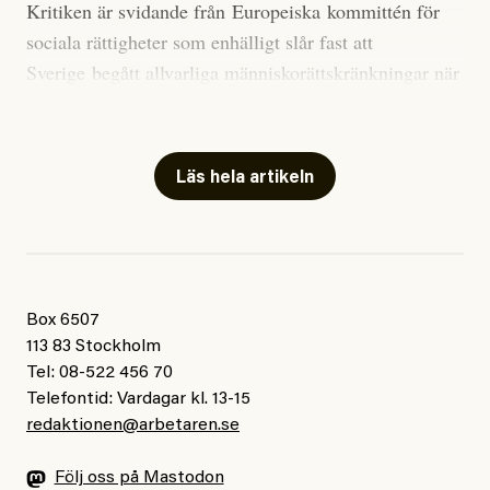
Kritiken är svidande från Europeiska kommittén för
marginal”, skriver han.
sociala rättigheter som enhälligt slår fast att
Sverige begått allvarliga människorättskränkningar när
Styrkan i El Niño går att förutspå genom att mäta
staten och regioner nekat EU-migranter sjukvård,
avvikelser i havsytans temperatur i ett specifikt område
eller tagit betalt för nödvändig sjukvård.
i den tropiska delen av Stilla havet. När alla
klimatmodeller nu har analyserats ligger medianvärdet
Läs hela artikeln
I
uttalandet
står det skrivet att Sverige anses ha kränkt
på 3,6 grader Celsius, omkring 0,8 grader högre än det
personernas rättigheter genom nekande av vård och
tidigare rekordet från 2015-16.
särbehandling på grund av deras status som sårbara
EU-migranter. Därutöver pekas Sverige ut för att i flera
”För att sätta detta i sitt sammanhang”, skriver Zeke
regioner ha behandlat EU-migranter sämre i
Hausfather och sedan förklarar han: Skillnaden mellan
Box 6507
jämförelse med andra utsatta grupper, samt för indirekt
den starkaste och den
femte
starkaste El Niño-
113 83 Stockholm
diskriminering på etnisk grund.
Tel: 08-522 456 70
händelsen under de senaste 150 åren är endast
Telefontid: Vardagar kl. 13-15
omkring 0,5 grader.
redaktionen@arbetaren.se
Många tror nog att Sverige behandlar romer och EU-
migranter bättre än andra europeiska länder där
Han avslutar:
Följ oss på Mastodon