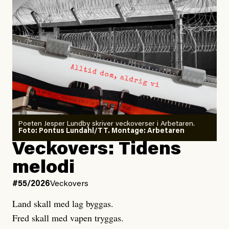
Andreas Gustavsson, Chefredaktör Dagens ETC
#44/2026
Dödsolyckor på jobbet
Larmet från
Arbetsmiljöverket:
Dödsolyckorna har slutat
#54/2026
Debatt
minska
Sensationalism när ETC
granskar vänstern
Poeten Jesper Lundby skriver veckoverser i Arbetaren.
Joel Kellgren
Foto: Pontus Lundahl/TT. Montage: Arbetaren
Debattartikel i Arbetaren
Veckovers: Tidens
Publicerad
3 August, 2026
Publicerad
6 August, 2026
melodi
Uppdaterad
3 August, 2026
Uppdaterad
7 August, 2026
#55/2026
Veckovers
Land skall med lag byggas.
Fred skall med vapen tryggas.