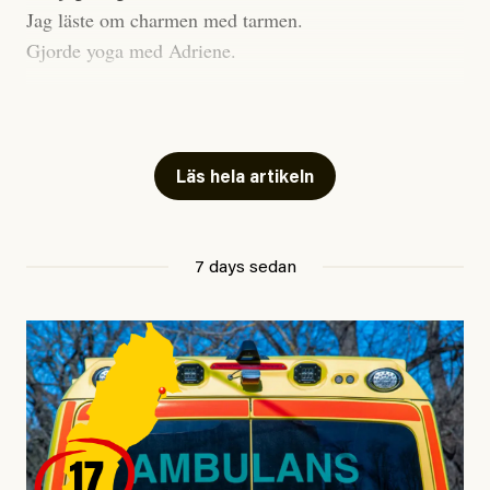
Jag läste om charmen med tarmen.
Möjligen är det egentligen inte journalistikens metod
Gjorde yoga med Adriene.
som stör?
Jag gick till psykologen
Kuhn och Sassarinis-McGowan återkommer till att
för en ADHD-utredning.
artiklarna ”inte är bra för” och ”skapar betydligt mer
Jag gick djupt ner i mitt trauma.
Läs hela artikeln
oro i Palestinarörelsen och den oberoende vänstern”.
Undersökte min anknytning
Så kan det vara. Men journalistik kan inte modereras
utifrån spekulationer om effekt. Oavsett vem eller
Att vara ekonomiskt beroende
7 days sedan
vilka som för stunden granskas. Vi gör jobbet, sedan
ville jag gärna sluta
publicerar vi. Läsaren drar därefter sina egna
så jag investerade allt jag ägde
slutsatser.
i en kryptovaluta.
Jag anar att Kuhn och Sassarinis-McGowan förväntar
Jag gjorde en digital detox
sig något slags lojalitet, kanske att en dagstidning som
för att höra tankarna snacka.
Dagens ETC ska väga in konsekvenser när beslut tas
Jag letade tantrisk närhet
om journalistik där fokus ligger på autonoma aktivister