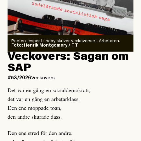
emot.
godtar alla nödvändigheten av kapitalism och
ekonomisk tillväxt som exploaterar arbetare och förstör
Den andra artikeln vi reagerade på publicerades den 2
den livsmiljö vi alla är beroende av. Genom sin röst
juni 2026 med rubriken ”
Därför blev jag Säpo-
backar man därför aktivt den rådande ordningen och
informatör i den autonoma vänstern
”.
den styrande klassens utsugning.
Poeten Jesper Lundby skriver veckoverser i Arbetaren.
Foto: Henrik Montgomery / TT
Veckovers: Sagan om
Denna artikel blandar två saker som inte ska blandas.
Om ETC vill publicera en berättelse om hur det går till
SAP
när en blir Säpo-informatör, så är det en sak. Om ETC
#53/2026
Veckovers
vill skriva om den autonoma vänstern utifrån vad som
Det var en gång en socialdemokrati,
en Säpo-informatör berättar, så är det en annan sak.
det var en gång en arbetarklass.
Men här görs både och i en och samma text. Samtidigt
Den ene moppade toan,
som personens integritet som informatör ifrågasätts
den andre skurade dass.
blir personen den enda källan till spektakulär
information om den autonoma vänstern. ETC väljer till
Den ene stred för den andre,
och med att peka ut en organisation vid namn. Bortsett