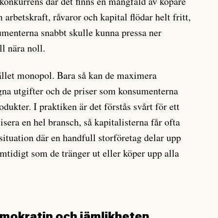
konkurrens där det finns en mångfald av köpare
arbetskraft, råvaror och kapital flödar helt fritt,
sumenterna snabbt skulle kunna pressa ner
l nära noll.
stället monopol. Bara så kan de maximera
gna utgifter och de priser som konsumenterna
dukter. I praktiken är det förstås svårt för ett
sera en hel bransch, så kapitalisterna får ofta
ituation där en handfull storföretag delar upp
tidigt som de tränger ut eller köper upp alla
emokratin och jämlikheten