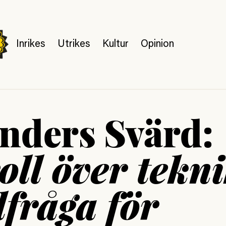
Inrikes
Utrikes
Kultur
Opinion
nders Svärd:
oll över tekn
lfråga för