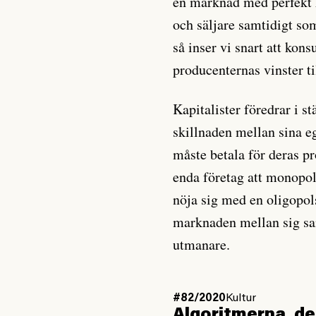
en marknad med perfekt 
och säljare samtidigt som 
så inser vi snart att kon
producenternas vinster til
Kapitalister föredrar i 
skillnaden mellan sina e
måste betala för deras pro
enda företag att monopoli
nöja sig med en oligopols
marknaden mellan sig sam
utmanare.
#82/2020
Kultur
Algoritmerna, d