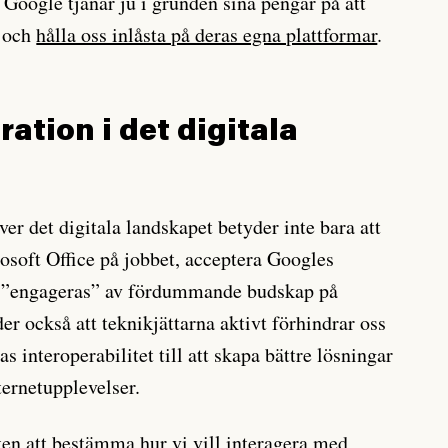
Google tjänar ju i grunden sina pengar på att
r och
hålla oss inlåsta på deras egna plattformar
.
ation i det digitala
ver det digitala landskapet betyder inte bara att
osoft Office på jobbet, acceptera Googles
s ”engageras” av fördummande budskap på
er också att teknikjättarna aktivt förhindrar oss
s interoperabilitet till att skapa bättre lösningar
ernetupplevelser.
tten att bestämma hur vi vill interagera med