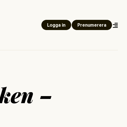
Logga in
Prenumerera
iken –