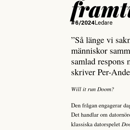
framt
#6/2024
Ledare
”Så länge vi sakn
människor samman
samlad respons m
skriver Per-Ande
Will it run Doom?
Den frågan engagerar dag
Det handlar om datornör
klassiska datorspelet
Do