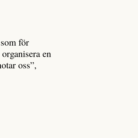
 som för
 organisera en
otar oss”,