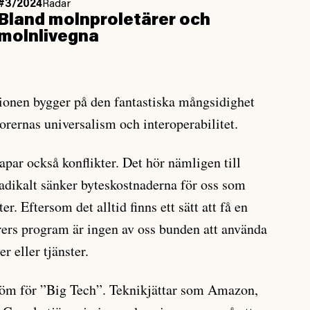
#3/2024
Radar
Bland molnproletärer och
molnlivegna
tionen bygger på den fantastiska mångsidighet
orernas universalism och interoperabilitet.
apar också konflikter. Det hör nämligen till
radikalt sänker byteskostnaderna för oss som
r. Eftersom det alltid finns ett sätt att få en
orers program är ingen av oss bunden att använda
er eller tjänster.
röm för ”Big Tech”. Teknikjättar som Amazon,