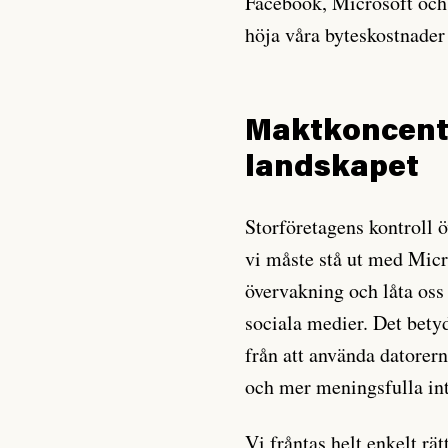
Facebook, Microsoft och 
höja våra byteskostnade
Maktkoncentr
landskapet
Storföretagens kontroll ö
vi måste stå ut med Micr
övervakning och låta os
sociala medier. Det betyd
från att använda datorerna
och mer meningsfulla int
Vi fråntas helt enkelt rä