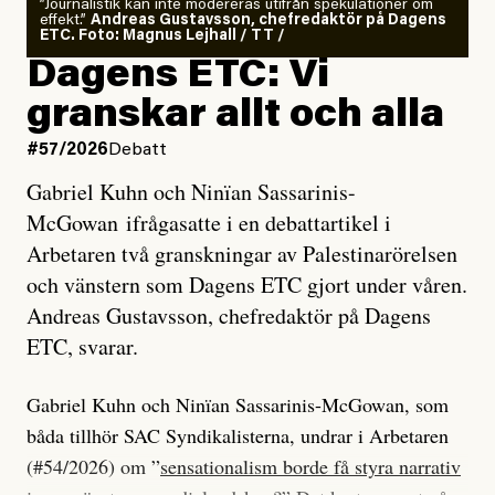
”Journalistik kan inte modereras utifrån spekulationer om
effekt.”
Andreas Gustavsson, chefredaktör på Dagens
ETC. Foto: Magnus Lejhall / TT /
Dagens ETC: Vi
granskar allt och alla
#57/2026
Debatt
Gabriel Kuhn och Ninïan Sassarinis-
McGowan ifrågasatte i en debattartikel i
Arbetaren två granskningar av Palestinarörelsen
och vänstern som Dagens ETC gjort under våren.
Andreas Gustavsson, chefredaktör på Dagens
ETC, svarar.
Gabriel Kuhn och Ninïan Sassarinis-McGowan, som
båda tillhör SAC Syndikalisterna, undrar i Arbetaren
(#54/2026) om ”
sensationalism borde få styra narrativ