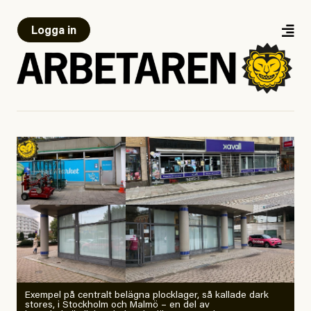
Logga in
Exempel på centralt belägna plocklager, så kallade dark
stores, i Stockholm och Malmö – en del av