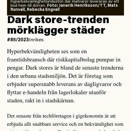
hyperbekvämlighetsindustrin där matvaror levereras av ett
bud hem till dörren.
Foto: Janerik Henriksson/TT, Mats
Runvall, Rebecka Engvall
Dark store-trenden
mörklägger städer
#85/2023
Inrikes
Hyperbekvämligheten ses som en
framtidsbransch där riskkapitalbolag pumpar in
pengar. Dark stores är bland de senaste trenderna
i den urbana stadsmiljön. Det är företag som
erbjuder supersnabb leverans av dagligvaror och
flyttar e-handeln från lagerlokaler utanför
staden, rakt in i stadskärnan.
Det senaste från techföretagen i gigekonomin är att
erbjuda allt snabbare service och en bekvämlighet som