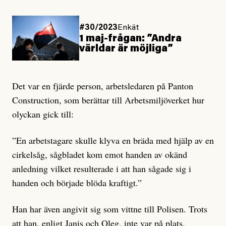
#30/2023
Enkät
1 maj-frågan: ”Andra
världar är möjliga”
Det var en fjärde person, arbetsledaren på Panton
Construction, som berättar till Arbetsmiljöverket hur
olyckan gick till:
”En arbetstagare skulle klyva en bräda med hjälp av en
cirkelsåg, sågbladet kom emot handen av okänd
anledning vilket resulterade i att han sågade sig i
handen och började blöda kraftigt.”
Han har även angivit sig som vittne till Polisen. Trots
att han, enligt Janis och Oleg, inte var på plats.