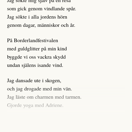
Jag sökte mig själv på en resa
klickbete är inte intressant för Dagens ETC.
som gick genom vindlande spår.
Journalistiken är låst. En klatschig men korrekt rubrik
Jag sökte i alla jordens hörn
gör förhoppningsvis att en nyfiken beställer
genom dagar, människor och år.
prenumeration, men den avslutas sekunder senare om
inte journalistiken levererar substans. Självklart bygger
På Borderlandfestivalen
dessa granskningar på olika källor, alltifrån domar till
med guldglitter på min kind
en mängd intervjupersoner, inklusive generös
byggde vi oss vackra skydd
möjlighet att bemöta för såväl personen vars motiv att
undan själens isande vind.
engagera sig i Palestinarörelsen ifrågasätts som de
grupper där Säpo-resursen samlade in uppgifter.
Jag dansade ute i skogen,
Researchen är grundlig.
och jag drogade med min vän.
Jag läste om charmen med tarmen.
Möjligen är det egentligen inte journalistikens metod
Gjorde yoga med Adriene.
som stör?
Jag gick till psykologen
Kuhn och Sassarinis-McGowan återkommer till att
för en ADHD-utredning.