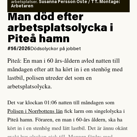
arbetsplatser.
Susanna Persson Öste / TT. Montage:
så säger jag tvärtemot.
Vem är det som Dagens ETC skriver för?
Arbetaren
Man död efter
Jag lärde mig renovera
Vad betyder det att vara en röd, grön och oberoende
arbetsplatsolycka i
enligt uråldrig metod
tidning?
och lade min sista ungdom
Piteå hamn
på att laga en gammal bod.
Vad är bra journalistik?
#56/2026
Dödsolyckor på jobbet
Piteå: En man i 60 års-åldern avled natten till
Jag sökte ljuset och meningen,
Ett försök till korta svar som jag hoppas kan förtydliga
måndagen efter att ha kört in i en stenhög med
efter det som var rent, rätt och sant,
för Kuhn och Sassarinis-McGowan och andra hur jag
lastbil, polisen utreder det som en
och aldrig såg jag det klarare än
som chefredaktör ser på Dagens ETC:s uppdrag och
arbetsplatsolycka.
när jag ombord på bussen hjälpte en tant.
roll.
Det var klockan 01:06 natten till måndagen som
Vi skriver för våra läsare som vill bli informerade,
Polisen i Norrbottens län
fick larm om singelolycka i
#23/2026
Intervjun
överraskade, bekräftade, utmanade – och som kräver
Jesper Lundby: ”Livet i sig
Piteå hamn. Föraren, en man i 60-års åldern, ska ha
att vi granskar allt och alla.
är ganska politiskt”
kört in i en stenhög med lätt lastbil. Det är ännu okänt
exakt hur olyckan gick till. Mannen fördes med