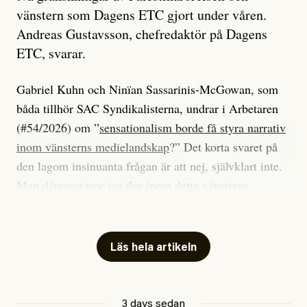
vänstern som Dagens ETC gjort under våren.
Andreas Gustavsson, chefredaktör på Dagens
ETC, svarar.
Gabriel Kuhn och Ninïan Sassarinis-McGowan, som
båda tillhör SAC Syndikalisterna, undrar i Arbetaren
(#54/2026) om ”
sensationalism borde få styra narrativ
inom vänsterns medielandskap
?” Det korta svaret på
den lagom insinuanta frågan är att nej, självklart inte.
Men däremot tror jag fler inom detta vänsterns
medielandskap skulle må bra av en sund populism, i
betydelsen att göra avslöjande och undersökande
journalistik som vänder sig till många snarare än att
Läs hela artikeln
jaga inbördes beundran. Det har i alla fall fungerat för
Dagens ETC.
3 days sedan