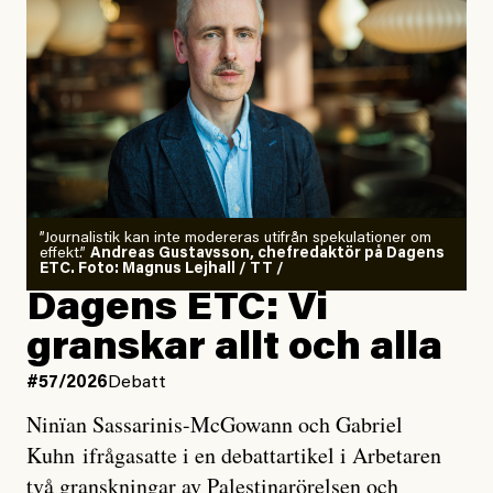
”Journalistik kan inte modereras utifrån spekulationer om
effekt.”
Andreas Gustavsson, chefredaktör på Dagens
ETC. Foto: Magnus Lejhall / TT /
Dagens ETC: Vi
granskar allt och alla
#57/2026
Debatt
Ninïan Sassarinis-McGowann och Gabriel
Kuhn ifrågasatte i en debattartikel i Arbetaren
två granskningar av Palestinarörelsen och