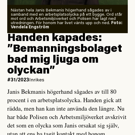
Nästan hela Janis Bekmanis högerhand sågades av i
samband med en arbetsplatsolycka på ett bygge. Ord står
mot ord och Arbetsmiljöverket och Polisen har lagt ned
utredningen. För honom har livet vänts upp och ned.
Foto:
Vendela Engström
Handen kapades:
”Bemannings­­­bolaget
bad mig ljuga om
olyckan”
#31/2023
Inrikes
Janis Bekmanis högerhand sågades av till 80
procent i en arbetsplatsolycka. Handen gick att
rädda, men han kan inte använda den längre. Nu
har både Polisen och Arbetsmiljöverket avskrivit
det som en olycka som Janis orsakat sig själv,
utan att ens ha tagit kontakt med honom.