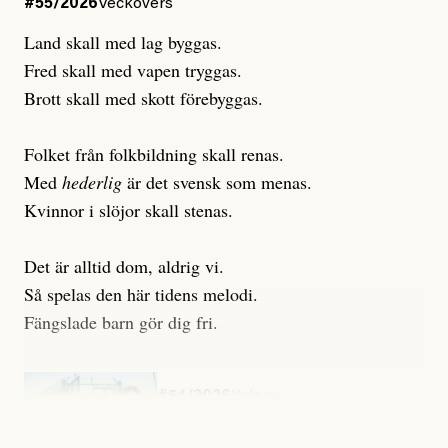
#55/2026
Veckovers
Land skall med lag byggas.
Fred skall med vapen tryggas.
Brott skall med skott förebyggas.
Folket från folkbildning skall renas.
Med
hederlig
är det svensk som menas.
Kvinnor i slöjor skall stenas.
Det är alltid dom, aldrig vi.
Så spelas den här tidens melodi.
Fängslade barn gör dig fri.
#54/2026
Kultur
Snart skrivs boken ”Barn i
fängelse”