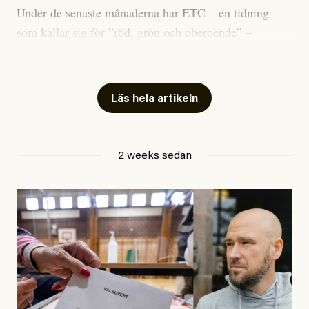
Under de senaste månaderna har ETC – en tidning
som kallar sig för ”röd, grön och oberoende” –
publicerat två artiklar som vi gärna vill kommentera.
Artiklarna väcker flera frågor: Vem är det som ETC
skriver för? Vad betyder det att vara en ”röd, grön och
Läs hela artikeln
oberoende” tidning? Och vad är egentligen bra
journalistik?
2 weeks sedan
Den första artikeln publicerades den 10 mars 2026.
Titeln är
”Mystiska mannen förföljde ministern –
utpekas som israelisk infiltratör”
. Enligt ingressen
handlar artikeln om en person vars ”bakgrund skapar
splittring och oro i rörelsen”. Problemet är att artikeln
skapar betydligt mer oro i palestinarörelsen – och den
oberoende vänstern – än den porträtterade personen
eller dess bakgrund.