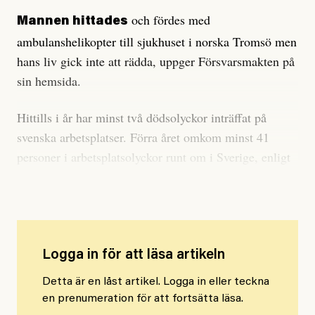
och fördes med
Mannen hittades
ambulanshelikopter till sjukhuset i norska Tromsö men
hans liv gick inte att rädda, uppger Försvarsmakten på
sin hemsida.
Hittills i år har minst två dödsolyckor inträffat på
svenska arbetsplatser. Förra året omkom minst 41
personer i arbetsplatsolyckor runt om i Sverige, enligt
Arbetsmiljöverkets statistik.
Logga in för att läsa artikeln
Detta är en låst artikel. Logga in eller teckna
en prenumeration för att fortsätta läsa.