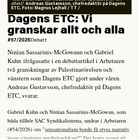
effekt.”
Andreas Gustavsson, chefredaktör på Dagens
ETC. Foto: Magnus Lejhall / TT /
Dagens ETC: Vi
granskar allt och alla
#57/2026
Debatt
Ninïan Sassarinis-McGowann och Gabriel
Kuhn ifrågasatte i en debattartikel i Arbetaren
två granskningar av Palestinarörelsen och
vänstern som Dagens ETC gjort under våren.
Andreas Gustavsson, chefredaktör på Dagens
ETC, svarar.
Gabriel Kuhn och Ninïan Sassarinis-McGowan, som
båda tillhör SAC Syndikalisterna, undrar i Arbetaren
(#54/2026) om ”
sensationalism borde få styra narrativ
inom vänsterns medielandskap
?” Det korta svaret på