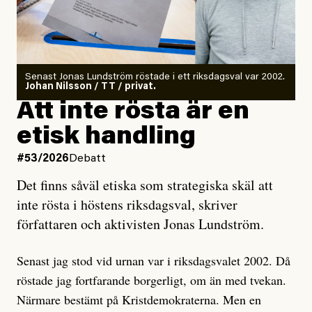
Det finns en väldigt enkel regel inom alla politiska
rörelser när det gäller misstänkta infiltratörer:
Antingen har en bevis på att de är infiltratörer, och då
Senast Jonas Lundström röstade i ett riksdagsval var 2002.
ska en gå ut med det så fort det bara går för att skydda
Johan Nilsson / TT / privat.
rörelsen. Eller så har en inga bevis, bara misstankar,
Att inte rösta är en
och då ska en efterforska diskret, just för att inte skapa
etisk handling
oro inom rörelsen.
#53/2026
Debatt
Artikeln undersöker inte, som ETC påstår, ”vad som
Det finns såväl etiska som strategiska skäl att
är sant, vad som är rykten”, utan den bidrar bara till
inte rösta i höstens riksdagsval, skriver
ännu mer ryktesspridning. Det finns inte ett enda bevis
författaren och aktivisten Jonas Lundström.
på eller ens ett övertygande argument för att den
misstänkta personen är en infiltratör. Det som läsaren
Senast jag stod vid urnan var i riksdagsvalet 2002. Då
får veta är att personen har ändrat sina politiska åsikter
röstade jag fortfarande borgerligt, om än med tvekan.
under åren, att den har raderat tidigare innehåll på sina
Närmare bestämt på Kristdemokraterna. Men en