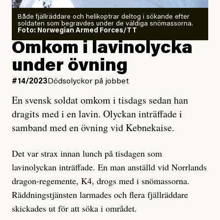
Både fjällräddare och helikoptrar deltog i sökande efter
soldaten som begravdes under de väldiga snömassorna.
Foto: Norwegian Armed Forces/TT
Omkom i lavinolycka
under övning
#14/2023
Dödsolyckor på jobbet
En svensk soldat omkom i tisdags sedan han
dragits med i en lavin. Olyckan inträffade i
samband med en övning vid Kebnekaise.
Det var strax innan lunch på tisdagen som
lavinolyckan inträffade. En man anställd vid Norrlands
dragon-regemente, K4, drogs med i snömassorna.
Räddningstjänsten larmades och flera fjällräddare
skickades ut för att söka i området.