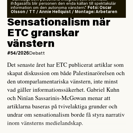
ifrågasätts blir personen den enda källan till spektakulär
information om den autonoma vänstern.”
Foto: Oscar
Olsson / TT / Annie Hellquist / Montage: Arbetaren
Sensationalism när
ETC granskar
vänstern
#54/2026
Debatt
Det senaste året har ETC publicerat artiklar som
skapat diskussion om både Palestinarörelsen och
den utomparlamentariska vänstern, inte minst
vad gäller informationssäkerhet. Gabriel Kuhn
och Ninïan Sassarinis-McGowan menar att
artiklarna baseras på tvivelaktiga grunder och
undrar om sensationalism borde få styra narrativ
inom vänsterns medielandskap.