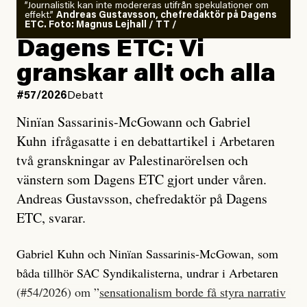
”Journalistik kan inte modereras utifrån spekulationer om
effekt.”
Andreas Gustavsson, chefredaktör på Dagens
ETC. Foto: Magnus Lejhall / TT /
Dagens ETC: Vi
granskar allt och alla
#57/2026
Debatt
Ninïan Sassarinis-McGowann och Gabriel
Kuhn ifrågasatte i en debattartikel i Arbetaren
två granskningar av Palestinarörelsen och
vänstern som Dagens ETC gjort under våren.
Andreas Gustavsson, chefredaktör på Dagens
ETC, svarar.
Gabriel Kuhn och Ninïan Sassarinis-McGowan, som
båda tillhör SAC Syndikalisterna, undrar i Arbetaren
(#54/2026) om ”
sensationalism borde få styra narrativ