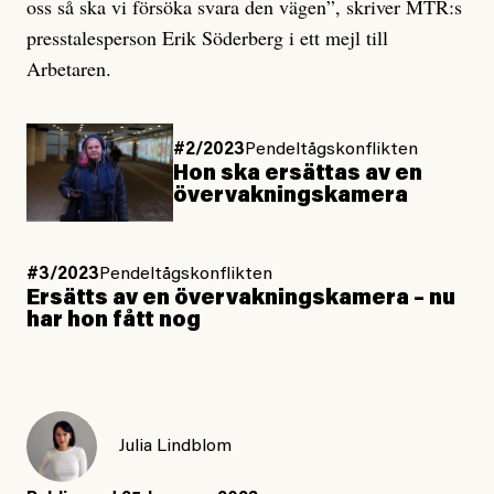
oss så ska vi försöka svara den vägen”, skriver MTR:s
presstalesperson Erik Söderberg i ett mejl till
Arbetaren.
#2/2023
Pendeltågskonflikten
Hon ska ersättas av en
övervaknings­kamera
#3/2023
Pendeltågskonflikten
Ersätts av en övervaknings­kamera – nu
har hon fått nog
Julia Lindblom