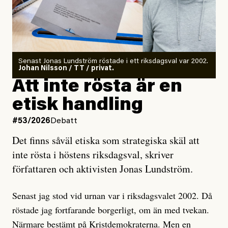
Det finns en väldigt enkel regel inom alla politiska
rörelser när det gäller misstänkta infiltratörer:
Antingen har en bevis på att de är infiltratörer, och då
Senast Jonas Lundström röstade i ett riksdagsval var 2002.
ska en gå ut med det så fort det bara går för att skydda
Johan Nilsson / TT / privat.
rörelsen. Eller så har en inga bevis, bara misstankar,
Att inte rösta är en
och då ska en efterforska diskret, just för att inte skapa
etisk handling
oro inom rörelsen.
#53/2026
Debatt
Artikeln undersöker inte, som ETC påstår, ”vad som
Det finns såväl etiska som strategiska skäl att
är sant, vad som är rykten”, utan den bidrar bara till
inte rösta i höstens riksdagsval, skriver
ännu mer ryktesspridning. Det finns inte ett enda bevis
författaren och aktivisten Jonas Lundström.
på eller ens ett övertygande argument för att den
misstänkta personen är en infiltratör. Det som läsaren
Senast jag stod vid urnan var i riksdagsvalet 2002. Då
får veta är att personen har ändrat sina politiska åsikter
röstade jag fortfarande borgerligt, om än med tvekan.
under åren, att den har raderat tidigare innehåll på sina
Närmare bestämt på Kristdemokraterna. Men en