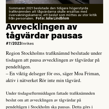
Sommaren 2021 beslutade den tidigare högerstyrda
trafiknämnden att tågvärdarna skulle ersättas med
övervakningskameror, ett beslut som möttes av stor kritik
från personalen.
Foto: Julia Lindblom
Avvecklingen av
tågvärdar pausas
#7/2023
Inrikes
Region Stockholms trafiknämnd beslutade under
tisdagen att pausa avvecklingen av tågvärdar på
pendeltågen.
– En viktig delseger för oss, säger Moa Friman,
aktiv i nätverket Rör inte min tågvärd.
Under tisdagseftermiddagen fattade trafiknämnden
beslut om att avvecklingen av tågvärdar på
pendeltågen i Stockholm ska pausas. Detta görs i