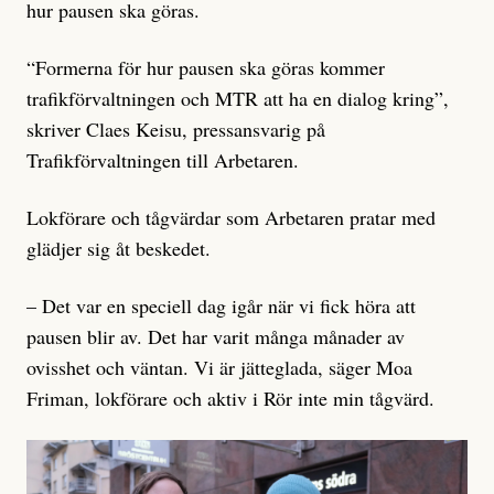
hur pausen ska göras.
“Formerna för hur pausen ska göras kommer
trafikförvaltningen och MTR att ha en dialog kring”,
skriver Claes Keisu, pressansvarig på
Trafikförvaltningen till Arbetaren.
Lokförare och tågvärdar som Arbetaren pratar med
glädjer sig åt beskedet.
– Det var en speciell dag igår när vi fick höra att
pausen blir av. Det har varit många månader av
ovisshet och väntan. Vi är jätteglada, säger Moa
Friman, lokförare och aktiv i Rör inte min tågvärd.