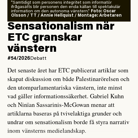
”Samtidigt som personens integritet som informatör
ifrågasätts blir personen den enda källan till spektakulär
information om den autonoma vänstern.”
Foto: Oscar
Olsson / TT / Annie Hellquist / Montage: Arbetaren
Sensationalism när
ETC granskar
vänstern
#54/2026
Debatt
Det senaste året har ETC publicerat artiklar som
skapat diskussion om både Palestinarörelsen och
den utomparlamentariska vänstern, inte minst
vad gäller informationssäkerhet. Gabriel Kuhn
och Ninïan Sassarinis-McGowan menar att
artiklarna baseras på tvivelaktiga grunder och
undrar om sensationalism borde få styra narrativ
inom vänsterns medielandskap.