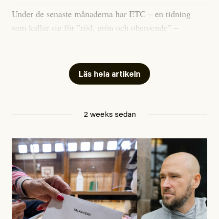
Under de senaste månaderna har ETC – en tidning
som kallar sig för ”röd, grön och oberoende” –
publicerat två artiklar som vi gärna vill kommentera.
Artiklarna väcker flera frågor: Vem är det som ETC
skriver för? Vad betyder det att vara en ”röd, grön och
Läs hela artikeln
oberoende” tidning? Och vad är egentligen bra
journalistik?
2 weeks sedan
Den första artikeln publicerades den 10 mars 2026.
Titeln är
”Mystiska mannen förföljde ministern –
utpekas som israelisk infiltratör”
. Enligt ingressen
handlar artikeln om en person vars ”bakgrund skapar
splittring och oro i rörelsen”. Problemet är att artikeln
skapar betydligt mer oro i palestinarörelsen – och den
oberoende vänstern – än den porträtterade personen
eller dess bakgrund.