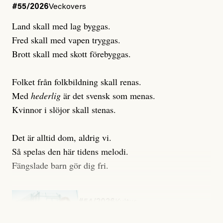
#55/2026
Veckovers
Land skall med lag byggas.
Fred skall med vapen tryggas.
Brott skall med skott förebyggas.
Folket från folkbildning skall renas.
Med
hederlig
är det svensk som menas.
Kvinnor i slöjor skall stenas.
Det är alltid dom, aldrig vi.
Så spelas den här tidens melodi.
Fängslade barn gör dig fri.
#54/2026
Kultur
Snart skrivs boken ”Barn i
fängelse”