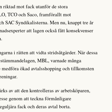
 riktad mot fack utanför de stora
 LO, TCO och Saco, framförallt mot
h SAC Syndikalisterna. Men nu, knappt tre år
nadsexperter att lagen också fått konsekvenser
n.
arna i rätten att vidta stridsåtgärder. När dessa
bestämmandelagen, MBL, varnade många
de medföra ökad avtalsshopping och tillkomsten
öreningar.
rks av att den kontrolleras av arbetsköparen,
tresse genom att teckna förmånligare
reguljära fack och deras avtal borta.