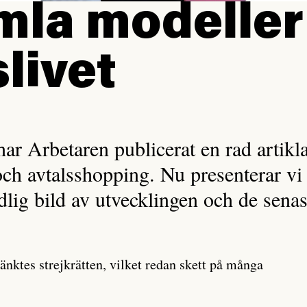
la modeller 
slivet
har Arbetaren publicerat en rad artikl
ch avtalsshopping. Nu presenterar vi e
dlig bild av utvecklingen och de senast
änktes strejkrätten, vilket redan skett på många