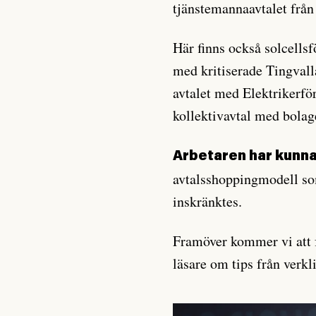
tjänstemannaavtalet från 
Här finns också solcellsf
med kritiserade Tingvalla
avtalet med Elektrikerför
kollektivavtal med bolag
Arbetaren har kunn
avtalsshoppingmodell som
inskränktes.
Framöver kommer vi att f
läsare om tips från verkl