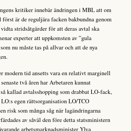
ringens kritiker innebär ändringen i MBL att om
tal först är de reguljära facken bakbundna genom
 vidta stridsåtgärder för att deras avtal ska
 menar experter att uppkomsten av ”gula
 som nu måste tas på allvar och att de nya
gen.
 modern tid ansetts vara en relativt marginell
 senaste två åren har Arbetaren kunnat
v så kallad avtalsshopping som drabbat LO­-fack,
t LO:s egen rättsorganisation LO/TCO
den risk som många såg när lagändringarna
färdades av såväl den före detta statsministern
åvarande arbetsmarknadsminister Ylva