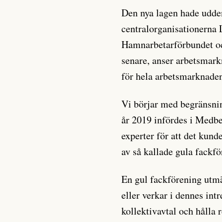
Den nya lagen hade udden
centralorganisationerna
Hamnarbetarförbundet oc
senare, anser arbetsmark
för hela arbetsmarknade
Vi börjar med begränsning
år 2019 infördes i Med
experter för att det kun
av så kallade gula fackf
En gul fackförening utmä
eller verkar i dennes in
kollektivavtal och hålla 