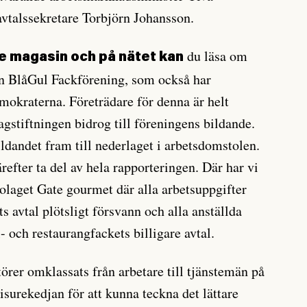
avtalssekretare Torbjörn Johansson.
du läsa om
e magasin och på nätet kan
n Blå­Gul Fackförening, som också har
emokraterna. Företrädare för denna är helt
agstiftningen bidrog till föreningens bildande.
ldandet fram till nederlaget i arbetsdomstolen.
refter ta del av hela rapporteringen. Där har vi
olaget Gate gourmet där alla arbetsuppgifter
 avtal plötsligt försvann och alla anställda
- och restaurangfackets billigare avtal.
örer omklassats från arbetare till tjänstemän på
risurekedjan för att kunna teckna det lättare