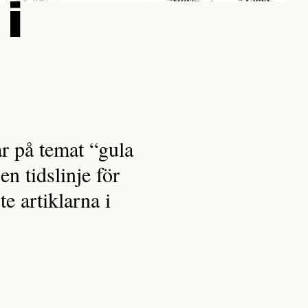
i
ar på temat “gula
n tidslinje för
e artiklarna i