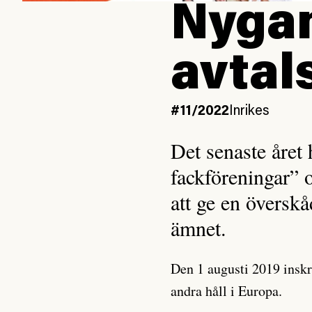
Nygam
avtal
#11/2022
Inrikes
Det senaste året 
fackföreningar” o
att ge en överskå
ämnet.
Den 1 augusti 2019 inskr
andra håll i Europa.