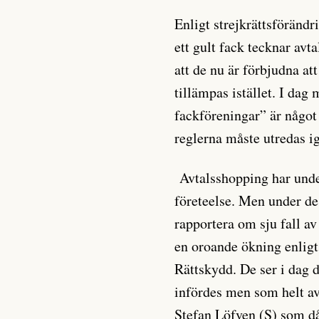
Enligt strejkrättsföränd
ett gult fack tecknar av
att de nu är förbjudna att
tillämpas istället. I dag
fackföreningar” är något
reglerna måste utredas i
Avtalsshopping har under
företeelse. Men under de
rapportera om sju fall a
en oroande ökning enlig
Rättskydd. De ser i dag 
infördes men som helt av
Stefan Löfven (S) som d