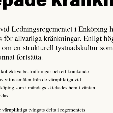
pade kränkn
 vid Ledningsregementet i Enköping h
ts för allvarliga kränkningar. Enligt hö
g om en strukturell tystnadskultur som 
nnat fortsätta.
 kollektiva bestraffningar och ett kränkande
av vittnesmålen från de värnpliktiga vid
köping som i måndags skickades hem i väntan
edas.
 värnpliktiga tvingats delta i regementets