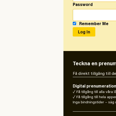
Password
Remember Me
Teckna en prenum
Få direkt tillgång till
Digital prenumeratio
✓ Få tillgång till alla våra 
✓ Få tillgång till hela appe
Inga bindningstider – säg u