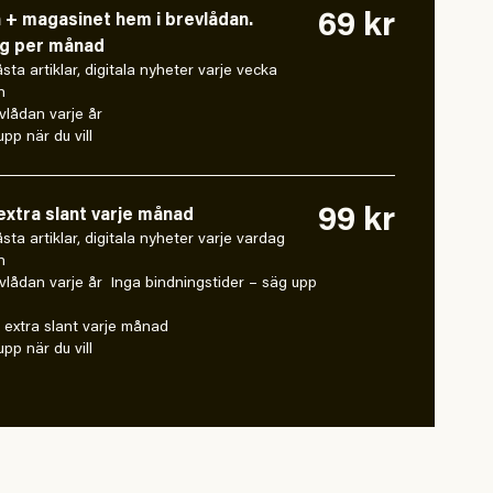
69 kr
n + magasinet hem i brevlådan.
ng per månad
låsta artiklar, digitala nyheter varje vecka
n
vlådan varje år
pp när du vill
99 kr
xtra slant varje månad
 låsta artiklar, digitala nyheter varje vardag
n
vlådan varje år Inga bindningstider – säg upp
extra slant varje månad
pp när du vill