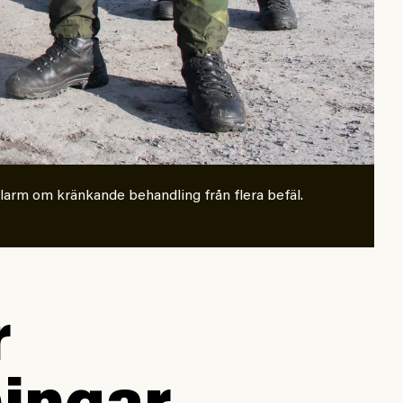
larm om kränkande behandling från flera befäl.
r