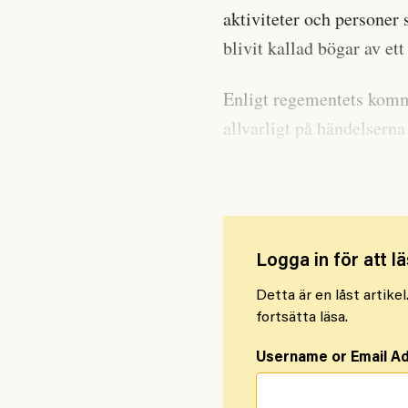
aktiviteter och personer 
blivit kallad bögar av ett
Enligt regementets komm
allvarligt på händelserna
till rätta med problemen
Logga in för att lä
Detta är en låst artike
fortsätta läsa.
Username or Email A