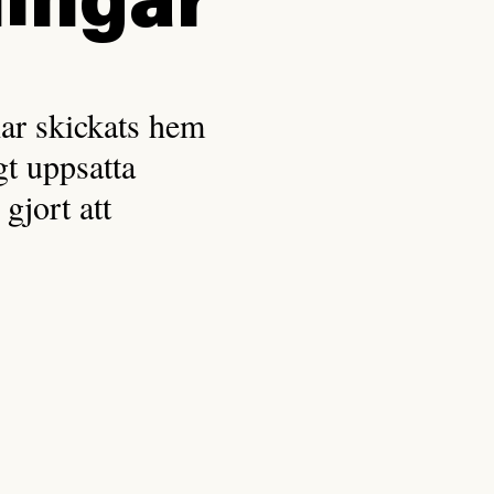
ingar
ar skickats hem
gt uppsatta
gjort att