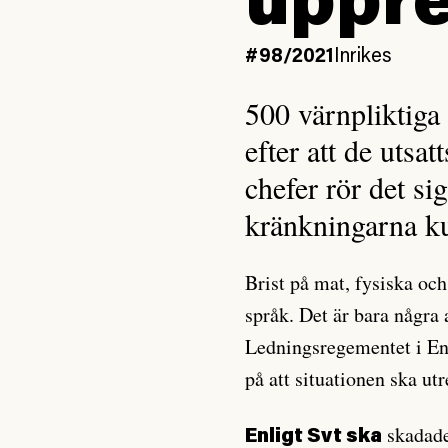
uppre
#98/2021
Inrikes
500 värnpliktiga
efter att de utsat
chefer rör det si
kränkningarna ku
Brist på mat, fysiska och
språk. Det är bara några 
Ledningsregementet i En
på att situationen ska utr
skadade
Enligt Svt ska