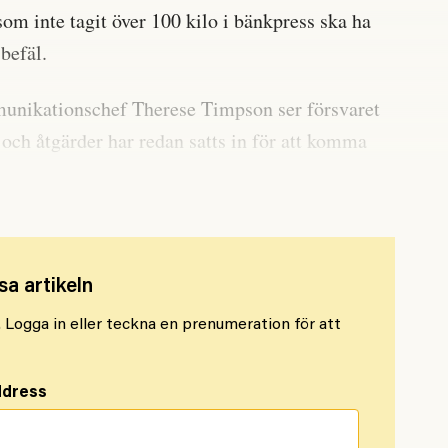
som inte tagit över 100 kilo i bänkpress ska ha
 befäl.
unikationschef Therese Timpson ser försvaret
 och åtgärder har redan satts in för att komma
.
sa artikeln
l. Logga in eller teckna en prenumeration för att
ddress