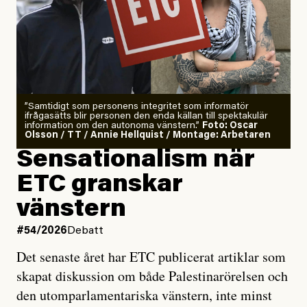
”Samtidigt som personens integritet som informatör
ifrågasätts blir personen den enda källan till spektakulär
information om den autonoma vänstern.”
Foto: Oscar
Olsson / TT / Annie Hellquist / Montage: Arbetaren
Sensationalism när
ETC granskar
vänstern
#54/2026
Debatt
Det senaste året har ETC publicerat artiklar som
skapat diskussion om både Palestinarörelsen och
den utomparlamentariska vänstern, inte minst