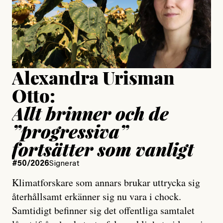
Jesper Lundby
Publicerad
15 July, 2026
Uppdaterad
15 July, 2026
Alexandra Urisman
Otto:
Allt brinner och de
”progressiva”
fortsätter som vanligt
#50/2026
Signerat
Klimatforskare som annars brukar uttrycka sig
återhållsamt erkänner sig nu vara i chock.
Samtidigt befinner sig det offentliga samtalet