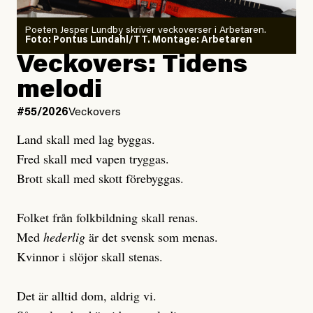
Poeten Jesper Lundby skriver veckoverser i Arbetaren.
Joel Kellgren
Foto: Pontus Lundahl/TT. Montage: Arbetaren
Debattartikel i Arbetaren
Veckovers: Tidens
Publicerad
3 August, 2026
Publicerad
6 August, 2026
melodi
Uppdaterad
3 August, 2026
Uppdaterad
7 August, 2026
#55/2026
Veckovers
Land skall med lag byggas.
Fred skall med vapen tryggas.
Brott skall med skott förebyggas.
Folket från folkbildning skall renas.
Med
hederlig
är det svensk som menas.
Kvinnor i slöjor skall stenas.
Det är alltid dom, aldrig vi.