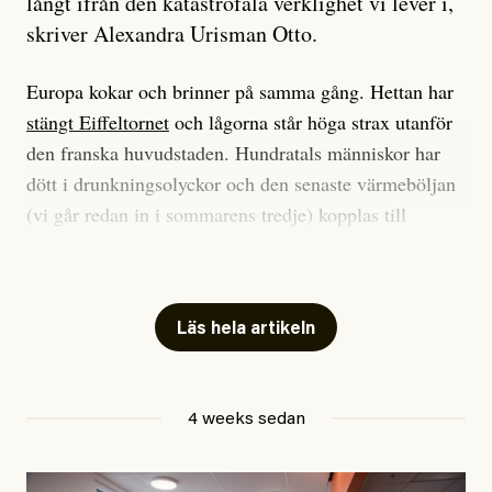
långt ifrån den katastrofala verklighet vi lever i,
skriver Alexandra Urisman Otto.
Europa kokar och brinner på samma gång. Hettan har
stängt Eiffeltornet
och lågorna står höga strax utanför
den franska huvudstaden. Hundratals människor har
dött i drunkningsolyckor och den senaste värmeböljan
(vi går redan in i sommarens tredje) kopplas till
tiotusentals för tidiga
dödsfall
.
Har du också panik i hettan? Känns det som en
mardröm? Bra, allt annat vore fullständigt orimligt.
Läs hela artikeln
Klimatforskaren Zeke Hausfather
skrev
på måndagen
att han brukar vara ganska återhållsam när han
4 weeks sedan
diskuterar klimatdata. Bara en enda gång – i
september 2023, när de globala temperaturerna för