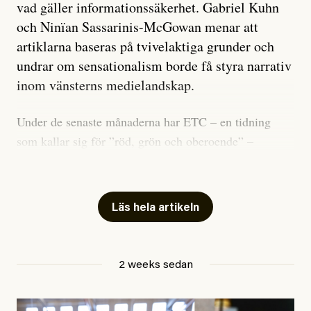
vad gäller informationssäkerhet. Gabriel Kuhn
och Ninïan Sassarinis-McGowan menar att
artiklarna baseras på tvivelaktiga grunder och
undrar om sensationalism borde få styra narrativ
inom vänsterns medielandskap.
Under de senaste månaderna har ETC – en tidning
som kallar sig för ”röd, grön och oberoende” –
publicerat två artiklar som vi gärna vill kommentera.
Artiklarna väcker flera frågor: Vem är det som ETC
skriver för? Vad betyder det att vara en ”röd, grön och
Läs hela artikeln
oberoende” tidning? Och vad är egentligen bra
journalistik?
2 weeks sedan
Den första artikeln publicerades den 10 mars 2026.
Titeln är
”Mystiska mannen förföljde ministern –