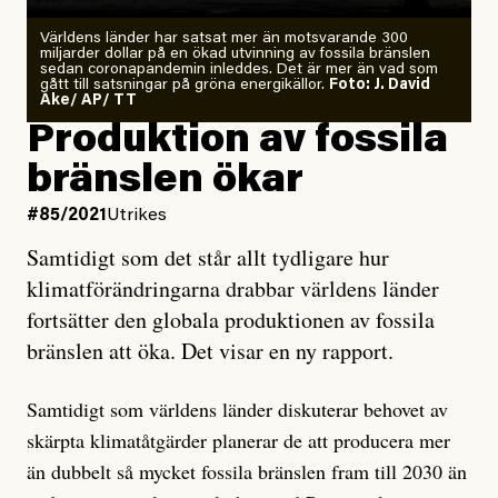
Världens länder har satsat mer än motsvarande 300
miljarder dollar på en ökad utvinning av fossila bränslen
sedan coronapandemin inleddes. Det är mer än vad som
gått till satsningar på gröna energikällor.
Foto: J. David
Ake/ AP/ TT
Produktion av fossila
bränslen ökar
#85/2021
Utrikes
Samtidigt som det står allt tydligare hur
klimatförändringarna drabbar världens länder
fortsätter den globala produktionen av fossila
bränslen att öka. Det visar en ny rapport.
Samtidigt som världens länder diskuterar behovet av
skärpta klimatåtgärder planerar de att producera mer
än dubbelt så mycket fossila bränslen fram till 2030 än