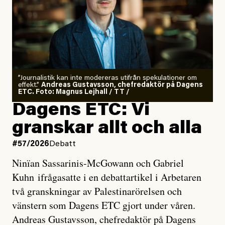
”Journalistik kan inte modereras utifrån spekulationer om
effekt.”
Andreas Gustavsson, chefredaktör på Dagens
ETC. Foto: Magnus Lejhall / TT /
Dagens ETC: Vi
granskar allt och alla
#57/2026
Debatt
Ninïan Sassarinis-McGowann och Gabriel
Kuhn ifrågasatte i en debattartikel i Arbetaren
två granskningar av Palestinarörelsen och
vänstern som Dagens ETC gjort under våren.
Andreas Gustavsson, chefredaktör på Dagens