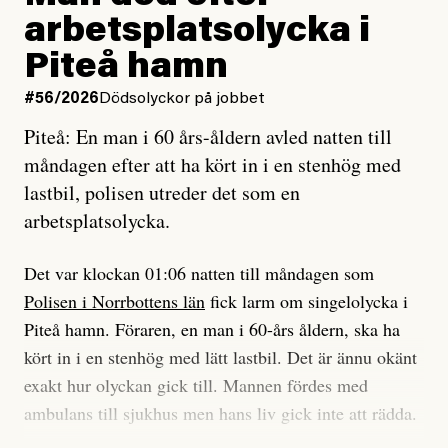
Jag lärde mig renovera
Vad betyder det att vara en röd, grön och oberoende
arbetsplatsolycka i
enligt uråldrig metod
tidning?
och lade min sista ungdom
Piteå hamn
på att laga en gammal bod.
Vad är bra journalistik?
#56/2026
Dödsolyckor på jobbet
Piteå: En man i 60 års-åldern avled natten till
Jag sökte ljuset och meningen,
Ett försök till korta svar som jag hoppas kan förtydliga
måndagen efter att ha kört in i en stenhög med
efter det som var rent, rätt och sant,
för Kuhn och Sassarinis-McGowan och andra hur jag
lastbil, polisen utreder det som en
och aldrig såg jag det klarare än
som chefredaktör ser på Dagens ETC:s uppdrag och
arbetsplatsolycka.
när jag ombord på bussen hjälpte en tant.
roll.
Det var klockan 01:06 natten till måndagen som
Vi skriver för våra läsare som vill bli informerade,
Polisen i Norrbottens län
fick larm om singelolycka i
#23/2026
Intervjun
överraskade, bekräftade, utmanade – och som kräver
Jesper Lundby: ”Livet i sig
Piteå hamn. Föraren, en man i 60-års åldern, ska ha
att vi granskar allt och alla.
är ganska politiskt”
kört in i en stenhög med lätt lastbil. Det är ännu okänt
exakt hur olyckan gick till. Mannen fördes med
Vi är som sagt en röd, grön och oberoende tidning.
ambulans till sjukhus men hans liv gick inte att rädda.
Det betyder en annan journalistik än vad du hittar i
exempelvis Dagens Nyheter. Det märks på ledarsidan