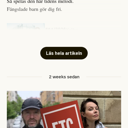
Så spelas den här tidens melodi.
Fängslade barn gör dig fri.
#54/2026
Kultur
Snart skrivs boken ”Barn i
fängelse”
Läs hela artikeln
Jesper Lundby
2 weeks sedan
Publicerad
29 July, 2026
Uppdaterad
29 July, 2026