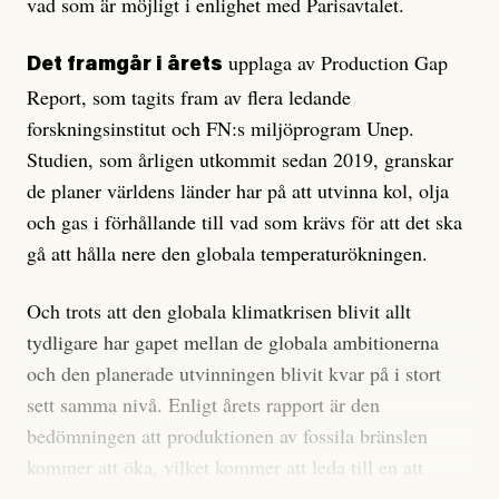
vad som är möjligt i enlighet med Parisavtalet.
upplaga av Production Gap
Det framgår i årets
Report, som tagits fram av flera ledande
forskningsinstitut och FN:s miljöprogram Unep.
Studien, som årligen utkommit sedan 2019, granskar
de planer världens länder har på att utvinna kol, olja
och gas i förhållande till vad som krävs för att det ska
gå att hålla nere den globala temperaturökningen.
Och trots att den globala klimatkrisen blivit allt
tydligare har gapet mellan de globala ambitionerna
och den planerade utvinningen blivit kvar på i stort
sett samma nivå. Enligt årets rapport är den
bedömningen att produktionen av fossila bränslen
kommer att öka, vilket kommer att leda till en att
klyftan kommer att växa fram till åtminstone 2040.