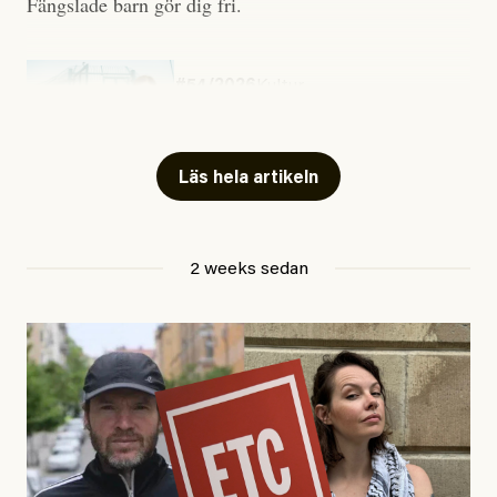
Fängslade barn gör dig fri.
#54/2026
Kultur
Snart skrivs boken ”Barn i
fängelse”
Läs hela artikeln
Jesper Lundby
2 weeks sedan
Publicerad
29 July, 2026
Uppdaterad
29 July, 2026