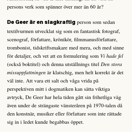
persons verk som spänner över mer än 60 år?
person som sedan
De Geer är en slagkraftig
textilvurmen utvecklat sig som en fantastisk fotograf,
scenograf, författare, krönikör, filmmanusförfattare,
trombonist, tidskriftsmakare med mera, och med sinne
för detaljer, och vet att en formulering som
Vi hade fel
(också boktitel) och denna utställnings titel
Den stora
missuppfattningen
är klatschig, men helt korrekt är det
väl inte. Att vara ett salt och våga vrida på
perspektiven mitt i dogmatiken kan sätta viktiga
avtryck, De Geer har hela tiden gått sin frihetliga väg
även under de strängaste vänsteråren på 1970-talen då
den konstnär, musiker eller författare som inte rättade
sig in i ledet kunde begabbas öppet.