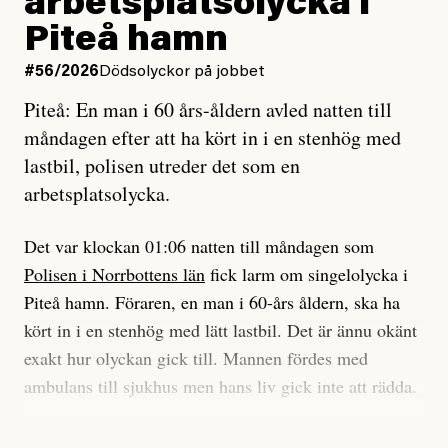
arbetsplatsolycka i
enligt uråldrig metod
tidning?
och lade min sista ungdom
Piteå hamn
på att laga en gammal bod.
Vad är bra journalistik?
#56/2026
Dödsolyckor på jobbet
Piteå: En man i 60 års-åldern avled natten till
Jag sökte ljuset och meningen,
Ett försök till korta svar som jag hoppas kan förtydliga
måndagen efter att ha kört in i en stenhög med
efter det som var rent, rätt och sant,
för Kuhn och Sassarinis-McGowan och andra hur jag
lastbil, polisen utreder det som en
och aldrig såg jag det klarare än
som chefredaktör ser på Dagens ETC:s uppdrag och
arbetsplatsolycka.
när jag ombord på bussen hjälpte en tant.
roll.
Det var klockan 01:06 natten till måndagen som
Vi skriver för våra läsare som vill bli informerade,
Polisen i Norrbottens län
fick larm om singelolycka i
#23/2026
Intervjun
överraskade, bekräftade, utmanade – och som kräver
Jesper Lundby: ”Livet i sig
Piteå hamn. Föraren, en man i 60-års åldern, ska ha
att vi granskar allt och alla.
är ganska politiskt”
kört in i en stenhög med lätt lastbil. Det är ännu okänt
exakt hur olyckan gick till. Mannen fördes med
Vi är som sagt en röd, grön och oberoende tidning.
ambulans till sjukhus men hans liv gick inte att rädda.
Det betyder en annan journalistik än vad du hittar i
exempelvis Dagens Nyheter. Det märks på ledarsidan
Jesper Lundby
– Vi utreder det som en arbetsplatsolycka och har
men också i nyhetsbevakningen. Det handlar om