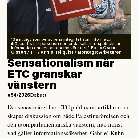
”Samtidigt som personens integritet som informatör
ifrågasätts blir personen den enda källan till spektakulär
information om den autonoma vänstern.”
Foto: Oscar
Olsson / TT / Annie Hellquist / Montage: Arbetaren
Sensationalism när
ETC granskar
vänstern
#54/2026
Debatt
Det senaste året har ETC publicerat artiklar som
skapat diskussion om både Palestinarörelsen och
den utomparlamentariska vänstern, inte minst
vad gäller informationssäkerhet. Gabriel Kuhn