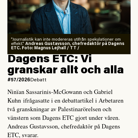
”Journalistik kan inte modereras utifrån spekulationer om
effekt.”
Andreas Gustavsson, chefredaktör på Dagens
ETC. Foto: Magnus Lejhall / TT /
Dagens ETC: Vi
granskar allt och alla
#57/2026
Debatt
Ninïan Sassarinis-McGowann och Gabriel
Kuhn ifrågasatte i en debattartikel i Arbetaren
två granskningar av Palestinarörelsen och
vänstern som Dagens ETC gjort under våren.
Andreas Gustavsson, chefredaktör på Dagens
ETC, svarar.