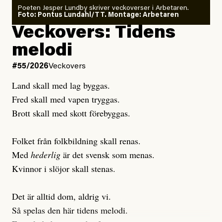
Poeten Jesper Lundby skriver veckoverser i Arbetaren.
Joel Kellgren
Foto: Pontus Lundahl/TT. Montage: Arbetaren
Debattartikel i Arbetaren
Veckovers: Tidens
Publicerad
3 August, 2026
Publicerad
6 August, 2026
melodi
Uppdaterad
3 August, 2026
Uppdaterad
7 August, 2026
#55/2026
Veckovers
Land skall med lag byggas.
Fred skall med vapen tryggas.
Brott skall med skott förebyggas.
Folket från folkbildning skall renas.
Med
hederlig
är det svensk som menas.
Kvinnor i slöjor skall stenas.
Det är alltid dom, aldrig vi.
Så spelas den här tidens melodi.