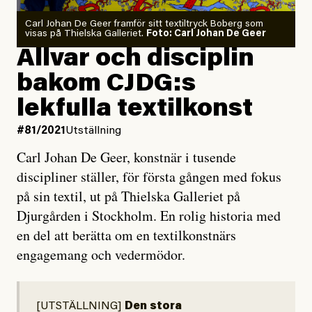
Carl Johan De Geer framför sitt textiltryck Boberg som
visas på Thielska Galleriet.
Foto: Carl Johan De Geer
Allvar och disciplin
bakom CJDG:s
lekfulla textilkonst
#81/2021
Utställning
Carl Johan De Geer, konstnär i tusende
discipliner ställer, för första gången med fokus
på sin textil, ut på Thielska Galleriet på
Djurgården i Stockholm. En rolig historia med
en del att berätta om en textilkonstnärs
engagemang och vedermödor.
[UTSTÄLLNING]
Den stora