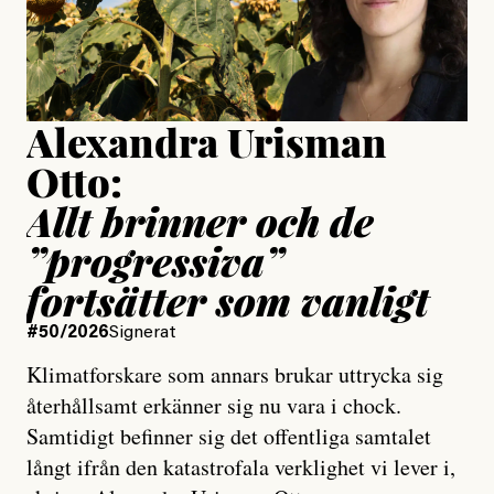
Jesper Lundby
Publicerad
15 July, 2026
Uppdaterad
15 July, 2026
Alexandra Urisman
Otto:
Allt brinner och de
”progressiva”
fortsätter som vanligt
#50/2026
Signerat
Klimatforskare som annars brukar uttrycka sig
återhållsamt erkänner sig nu vara i chock.
Samtidigt befinner sig det offentliga samtalet
långt ifrån den katastrofala verklighet vi lever i,