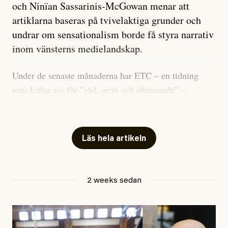
och Ninïan Sassarinis-McGowan menar att
artiklarna baseras på tvivelaktiga grunder och
undrar om sensationalism borde få styra narrativ
inom vänsterns medielandskap.
Under de senaste månaderna har ETC – en tidning
som kallar sig för ”röd, grön och oberoende” –
publicerat två artiklar som vi gärna vill kommentera.
Artiklarna väcker flera frågor: Vem är det som ETC
skriver för? Vad betyder det att vara en ”röd, grön och
Läs hela artikeln
oberoende” tidning? Och vad är egentligen bra
journalistik?
2 weeks sedan
Den första artikeln publicerades den 10 mars 2026.
Titeln är
”Mystiska mannen förföljde ministern –
utpekas som israelisk infiltratör”
. Enligt ingressen