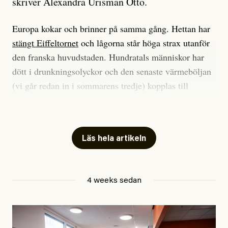
skriver Alexandra Urisman Otto.
Europa kokar och brinner på samma gång. Hettan har
stängt Eiffeltornet
och lågorna står höga strax utanför
den franska huvudstaden. Hundratals människor har
dött i drunkningsolyckor och den senaste värmeböljan
(vi går redan in i sommarens tredje) kopplas till
tiotusentals för tidiga
dödsfall
.
Har du också panik i hettan? Känns det som en
mardröm? Bra, allt annat vore fullständigt orimligt.
Läs hela artikeln
Klimatforskaren Zeke Hausfather
skrev
på måndagen
att han brukar vara ganska återhållsam när han
4 weeks sedan
diskuterar klimatdata. Bara en enda gång – i
september 2023, när de globala temperaturerna för
månaden visade sig vara hela 0,5 °C varmare än någon