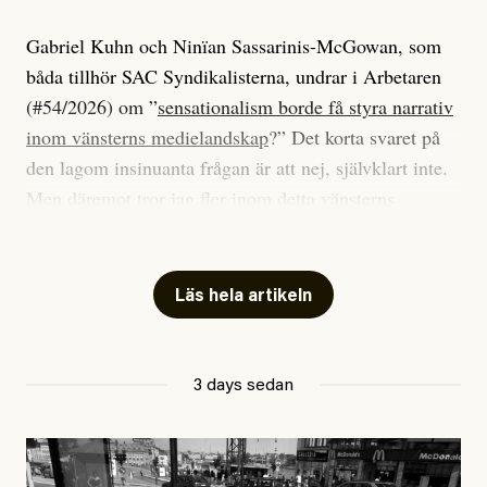
Gabriel Kuhn och Ninïan Sassarinis-McGowan, som
båda tillhör SAC Syndikalisterna, undrar i Arbetaren
(#54/2026) om ”
sensationalism borde få styra narrativ
inom vänsterns medielandskap
?” Det korta svaret på
den lagom insinuanta frågan är att nej, självklart inte.
Men däremot tror jag fler inom detta vänsterns
medielandskap skulle må bra av en sund populism, i
betydelsen att göra avslöjande och undersökande
journalistik som vänder sig till många snarare än att
Läs hela artikeln
jaga inbördes beundran. Det har i alla fall fungerat för
Dagens ETC.
3 days sedan
Det är två specifika artiklar som Kuhn och Sassarinis-
McGowan riktar sin kritik mot.