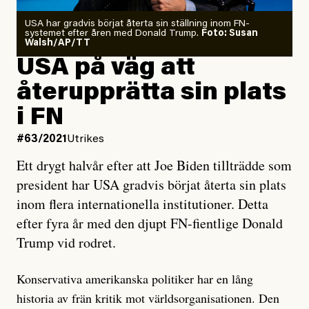
USA har gradvis börjat återta sin ställning inom FN-
systemet efter åren med Donald Trump.
Foto: Susan
Walsh/AP/TT
USA på väg att
återupprätta sin plats
i FN
#63/2021
Utrikes
Ett drygt halvår efter att Joe Biden tillträdde som
president har USA gradvis börjat återta sin plats
inom flera internationella institutioner. Detta
efter fyra år med den djupt FN-fientlige Donald
Trump vid rodret.
Konservativa amerikanska politiker har en lång
historia av frän kritik mot världsorganisationen. Den