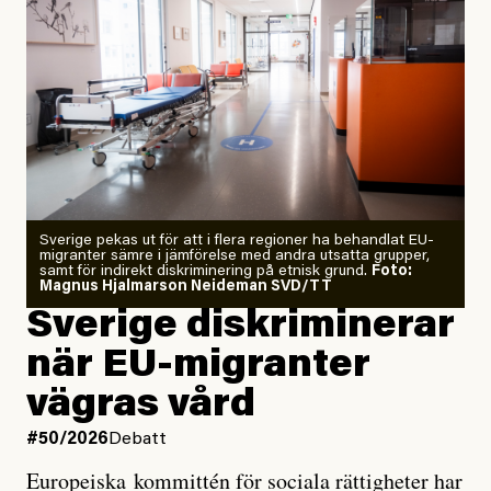
”Fram till i dag”, skriver han.
Årets El Niño kan bli den
starkaste som uppmätts
Zeke Hausfather är chockad igen efter att ha
Sverige pekas ut för att i flera regioner ha behandlat EU-
analyserat hur de olika klimatmodellerna bedömer
migranter sämre i jämförelse med andra utsatta grupper,
samt för indirekt diskriminering på etnisk grund.
Foto:
läget för hur den begynnande El Niño-händelsen ska
Magnus Hjalmarson Neideman SVD/TT
utveckla sig. El Niño är ett återkommande
Sverige diskriminerar
väderfenomen som uppstår när havsvattnet i delar av
när EU-migranter
Stilla havet blir ovanligt varmt. Det påverkar vädret
vägras vård
över stora delar av världen och under
våren
har
forskare allt oftare varnat för att den här El Niñon
#50/2026
Debatt
kommer att bli extrem.
Europeiska kommittén för sociala rättigheter har