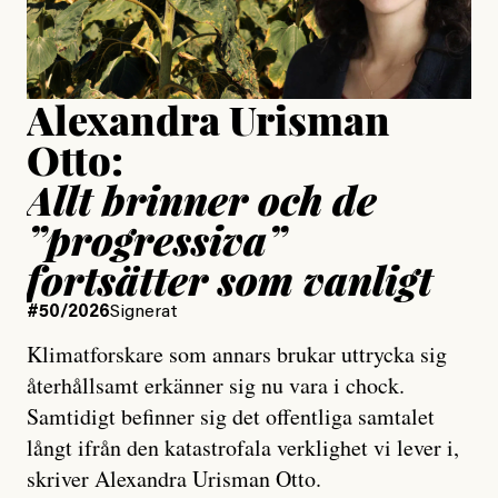
Publicerad
15 July, 2026
Uppdaterad
15 July, 2026
Alexandra Urisman
Otto:
Allt brinner och de
”progressiva”
fortsätter som vanligt
#50/2026
Signerat
Klimatforskare som annars brukar uttrycka sig
återhållsamt erkänner sig nu vara i chock.
Samtidigt befinner sig det offentliga samtalet
långt ifrån den katastrofala verklighet vi lever i,
skriver Alexandra Urisman Otto.