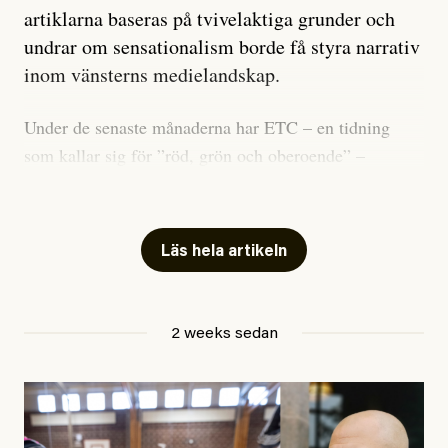
artiklarna baseras på tvivelaktiga grunder och
undrar om sensationalism borde få styra narrativ
inom vänsterns medielandskap.
Under de senaste månaderna har ETC – en tidning
som kallar sig för ”röd, grön och oberoende” –
publicerat två artiklar som vi gärna vill kommentera.
Artiklarna väcker flera frågor: Vem är det som ETC
skriver för? Vad betyder det att vara en ”röd, grön och
Läs hela artikeln
oberoende” tidning? Och vad är egentligen bra
journalistik?
2 weeks sedan
Den första artikeln publicerades den 10 mars 2026.
Titeln är
”Mystiska mannen förföljde ministern –
utpekas som israelisk infiltratör”
. Enligt ingressen
handlar artikeln om en person vars ”bakgrund skapar