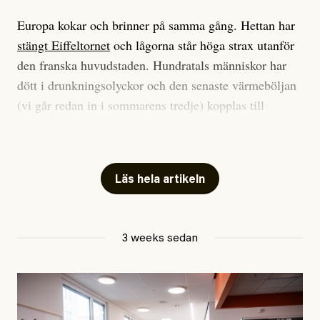
Europa kokar och brinner på samma gång. Hettan har
stängt Eiffeltornet
och lågorna står höga strax utanför
den franska huvudstaden. Hundratals människor har
dött i drunkningsolyckor och den senaste värmeböljan
(vi går redan in i sommarens tredje) kopplas till
tiotusentals för tidiga
dödsfall
.
Har du också panik i hettan? Känns det som en
mardröm? Bra, allt annat vore fullständigt orimligt.
Läs hela artikeln
Klimatforskaren Zeke Hausfather
skrev
på måndagen
att han brukar vara ganska återhållsam när han
3 weeks sedan
diskuterar klimatdata. Bara en enda gång – i
september 2023, när de globala temperaturerna för
månaden visade sig vara hela 0,5 °C varmare än någon
tidigare septembermånad – har han blivit chockad.