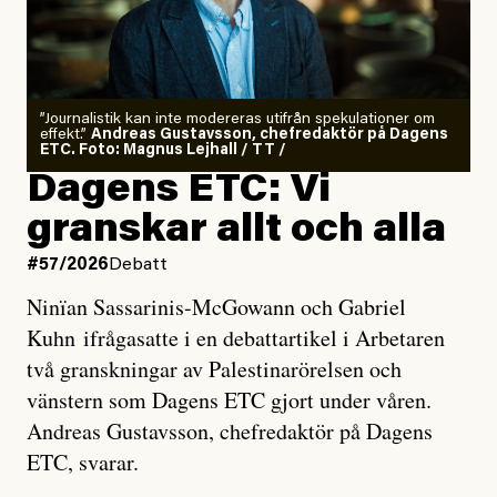
”Journalistik kan inte modereras utifrån spekulationer om
effekt.”
Andreas Gustavsson, chefredaktör på Dagens
ETC. Foto: Magnus Lejhall / TT /
Dagens ETC: Vi
granskar allt och alla
#57/2026
Debatt
Ninïan Sassarinis-McGowann och Gabriel
Kuhn ifrågasatte i en debattartikel i Arbetaren
två granskningar av Palestinarörelsen och
vänstern som Dagens ETC gjort under våren.
Andreas Gustavsson, chefredaktör på Dagens
ETC, svarar.