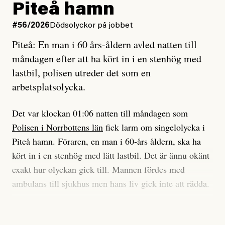
och lade min sista ungdom
Piteå hamn
på att laga en gammal bod.
Vad är bra journalistik?
#56/2026
Dödsolyckor på jobbet
Piteå: En man i 60 års-åldern avled natten till
Jag sökte ljuset och meningen,
Ett försök till korta svar som jag hoppas kan förtydliga
måndagen efter att ha kört in i en stenhög med
efter det som var rent, rätt och sant,
för Kuhn och Sassarinis-McGowan och andra hur jag
lastbil, polisen utreder det som en
och aldrig såg jag det klarare än
som chefredaktör ser på Dagens ETC:s uppdrag och
arbetsplatsolycka.
när jag ombord på bussen hjälpte en tant.
roll.
Det var klockan 01:06 natten till måndagen som
Vi skriver för våra läsare som vill bli informerade,
Polisen i Norrbottens län
fick larm om singelolycka i
#23/2026
Intervjun
överraskade, bekräftade, utmanade – och som kräver
Jesper Lundby: ”Livet i sig
Piteå hamn. Föraren, en man i 60-års åldern, ska ha
att vi granskar allt och alla.
är ganska politiskt”
kört in i en stenhög med lätt lastbil. Det är ännu okänt
exakt hur olyckan gick till. Mannen fördes med
Vi är som sagt en röd, grön och oberoende tidning.
ambulans till sjukhus men hans liv gick inte att rädda.
Det betyder en annan journalistik än vad du hittar i
exempelvis Dagens Nyheter. Det märks på ledarsidan
Jesper Lundby
– Vi utreder det som en arbetsplatsolycka och har
men också i nyhetsbevakningen. Det handlar om
Publicerad
5 August, 2026
samlat in kameraövervakning och hållit förhör på