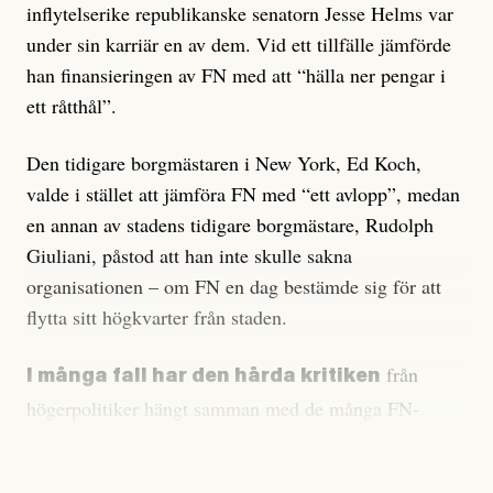
inflytelserike republikanske senatorn Jesse Helms var
under sin karriär en av dem. Vid ett tillfälle jämförde
han finansieringen av FN med att “hälla ner pengar i
ett råtthål”.
Den tidigare borgmästaren i New York, Ed Koch,
valde i stället att jämföra FN med “ett avlopp”, medan
en annan av stadens tidigare borgmästare, Rudolph
Giuliani, påstod att han inte skulle sakna
organisationen – om FN en dag bestämde sig för att
flytta sitt högkvarter från staden.
från
I många fall har den hårda kritiken
högerpolitiker hängt samman med de många FN-
resolutioner som riktat kritik mot Israel.