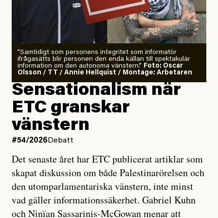
”Samtidigt som personens integritet som informatör
ifrågasätts blir personen den enda källan till spektakulär
information om den autonoma vänstern.”
Foto: Oscar
Olsson / TT / Annie Hellquist / Montage: Arbetaren
Sensationalism när
ETC granskar
vänstern
#54/2026
Debatt
Det senaste året har ETC publicerat artiklar som
skapat diskussion om både Palestinarörelsen och
den utomparlamentariska vänstern, inte minst
vad gäller informationssäkerhet. Gabriel Kuhn
och Ninïan Sassarinis-McGowan menar att