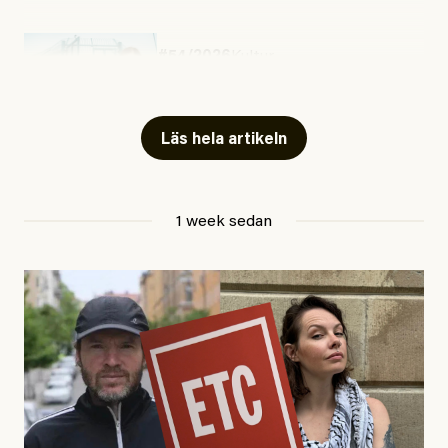
#54/2026
Kultur
Snart skrivs boken ”Barn i
fängelse”
Läs hela artikeln
Jesper Lundby
1 week sedan
Publicerad
29 July, 2026
Uppdaterad
29 July, 2026