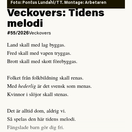
Foto: Pontus Lundahl/TT. Montage: Arbetaren
Debattartikel i Arbetaren
Veckovers: Tidens
Publicerad
3 August, 2026
Publicerad
6 August, 2026
melodi
Uppdaterad
3 August, 2026
Uppdaterad
7 August, 2026
#55/2026
Veckovers
Land skall med lag byggas.
Fred skall med vapen tryggas.
Brott skall med skott förebyggas.
Folket från folkbildning skall renas.
Med
hederlig
är det svensk som menas.
Kvinnor i slöjor skall stenas.
Det är alltid dom, aldrig vi.
Så spelas den här tidens melodi.
Fängslade barn gör dig fri.