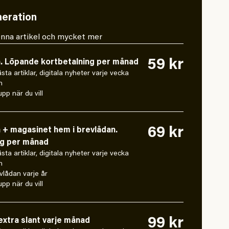
eration
 denna artikel och mycket mer
59 kr
n. Löpande kortbetalning per månad
låsta artiklar, digitala nyheter varje vecka
n
pp när du vill
69 kr
n + magasinet hem i brevlådan.
ng per månad
låsta artiklar, digitala nyheter varje vecka
n
vlådan varje år
pp när du vill
99 kr
xtra slant varje månad