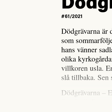
Dödgr
#61/2021
Dödgrävarna är d
som sommarfölje
hans vänner sadla
olika kyrkogårda
villkoren usla. 
slå tillbaka. Sen 
Dödgrävarna – E
Sundvall. Detta ä