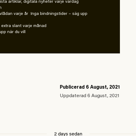
 låsta artiklar, digitala nyheter varje vardag
n
vlådan varje år Inga bindningstider – säg upp
extra slant varje månad
pp när du vill
Publicerad
6 August, 2021
Uppdaterad
6 August, 2021
2 days sedan