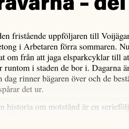
ävarna – del
en fristående uppföljaren till Voijäga
tong i Arbetaren förra sommaren. Nu
t om från att jaga elsparkcyklar till a
r runtom i staden de bor i. Dagarna ä
En dag rinner bägaren över och de best
spårar det ur.
n historia om motstånd är en seriefö
r del 7.