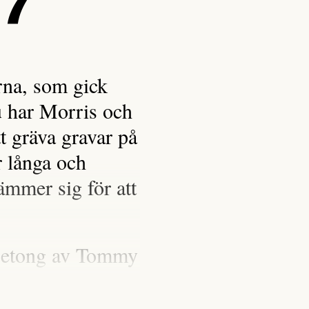
 7
rna, som gick
 har Morris och
tt gräva gravar på
r långa och
ämmer sig för att
ljetong av Tommy