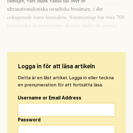
familjer, vars mark vänas tas över av
ultranationalistiska israeliska bosättare, i det
ockuperade östra Jerusalem. Sammanlagt har över 700
palestinska demonstranter skadats under de senaste
dagarnas protester.
Logga in för att läsa artikeln
Detta är en låst artikel. Logga in eller teckna
en prenumeration för att fortsätta läsa.
Username or Email Address
Password