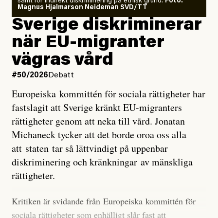
samt för indirekt diskriminering på etnisk grund.
Foto:
läget för hur den begynnande El Niño-händelsen ska
Magnus Hjalmarson Neideman SVD/TT
utveckla sig. El Niño är ett återkommande
Sverige diskriminerar
väderfenomen som uppstår när havsvattnet i delar av
när EU-migranter
Stilla havet blir ovanligt varmt. Det påverkar vädret
vägras vård
över stora delar av världen och under
våren
har
forskare allt oftare varnat för att den här El Niñon
#50/2026
Debatt
kommer att bli extrem.
Europeiska kommittén för sociala rättigheter har
fastslagit att Sverige kränkt EU-migranters
Det verkar vara en underdrift, menar nu Zeke
rättigheter genom att neka till vård. Jonatan
Hausfather.
Michaneck tycker att det borde oroa oss alla
att staten tar så lättvindigt på uppenbar
”Det ser ut som att årets El Niño inte bara med stor
diskriminering och kränkningar av mänskliga
sannolikhet kommer att bli den starkaste sedan
rättigheter.
tillförlitliga mätningar inleddes – den kan till och med
bli den starkaste med en verkligt häpnadsväckande
Kritiken är svidande från Europeiska kommittén för
marginal”, skriver han.
sociala rättigheter som enhälligt slår fast att