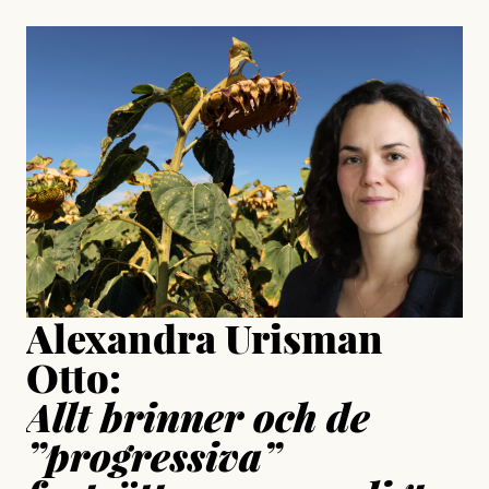
, aktivist och författare
Jonas Lundström
#23/2026
Intervjun
Jesper Lundby: ”Livet i sig
är ganska politiskt”
Jonas Lundström
Publicerad
24 July, 2026
Jesper Lundby
Publicerad
15 July, 2026
Uppdaterad
15 July, 2026
Alexandra Urisman
Otto:
Allt brinner och de
”progressiva”