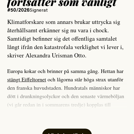
fortsätter som vanligt
#50/2026
Signerat
Klimatforskare som annars brukar uttrycka sig
återhållsamt erkänner sig nu vara i chock.
Samtidigt befinner sig det offentliga samtalet
långt ifrån den katastrofala verklighet vi lever i,
skriver Alexandra Urisman Otto.
Europa kokar och brinner på samma gång. Hettan har
stängt Eiffeltornet
och lågorna står höga strax utanför
den franska huvudstaden. Hundratals människor har
dött i drunkningsolyckor och den senaste värmeböljan
(vi går redan in i sommarens tredje) kopplas till
tiotusentals för tidiga
dödsfall
.
Har du också panik i hettan? Känns det som en