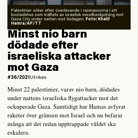
Palestinier söker efter överlevande i rasmassorna i ett
bostadshus som träffats av israelisk missilbeskjutning mot
Gaza City under natten mot tisdagen.
Foto: Khalil
Hamra/AP/TT
Minst nio barn
dödade efter
israeliska attacker
mot Gaza
#36/2021
Utrikes
Minst 22 palestinier, varav nio barn, dödades
under nattens israeliska flygattacker mot det
ockuperade Gaza. Samtidigt har Hamas avfyrat
raketer över gränsen mot Israel och nu befarar
många att det redan upptrappade våldet ska
eskalera.