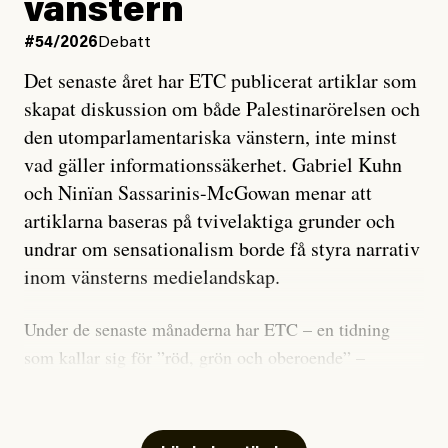
vänstern
#54/2026
Debatt
Det senaste året har ETC publicerat artiklar som
skapat diskussion om både Palestinarörelsen och
den utomparlamentariska vänstern, inte minst
vad gäller informationssäkerhet. Gabriel Kuhn
och Ninïan Sassarinis-McGowan menar att
artiklarna baseras på tvivelaktiga grunder och
undrar om sensationalism borde få styra narrativ
inom vänsterns medielandskap.
Under de senaste månaderna har ETC – en tidning
som kallar sig för ”röd, grön och oberoende” –
publicerat två artiklar som vi gärna vill kommentera.
Artiklarna väcker flera frågor: Vem är det som ETC
skriver för? Vad betyder det att vara en ”röd, grön och