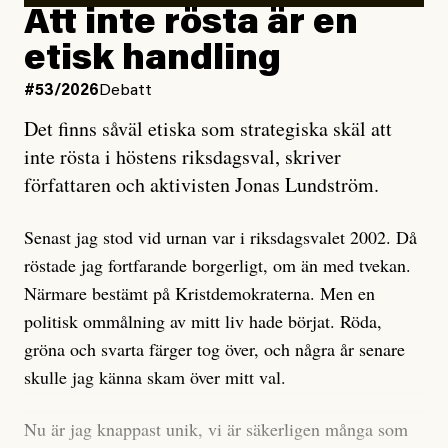
rörelsen. Eller så har en inga bevis, bara misstankar,
Att inte rösta är en
och då ska en efterforska diskret, just för att inte skapa
etisk handling
oro inom rörelsen.
#53/2026
Debatt
Artikeln undersöker inte, som ETC påstår, ”vad som
Det finns såväl etiska som strategiska skäl att
är sant, vad som är rykten”, utan den bidrar bara till
inte rösta i höstens riksdagsval, skriver
ännu mer ryktesspridning. Det finns inte ett enda bevis
författaren och aktivisten Jonas Lundström.
på eller ens ett övertygande argument för att den
misstänkta personen är en infiltratör. Det som läsaren
Senast jag stod vid urnan var i riksdagsvalet 2002. Då
får veta är att personen har ändrat sina politiska åsikter
röstade jag fortfarande borgerligt, om än med tvekan.
under åren, att den har raderat tidigare innehåll på sina
Närmare bestämt på Kristdemokraterna. Men en
sociala medier, att artikelns författare inte förstår sig
politisk ommålning av mitt liv hade börjat. Röda,
på personens ekonomi och att det tydligen finns
gröna och svarta färger tog över, och några år senare
anonyma röster inom rörelsen som säger saker som
skulle jag känna skam över mitt val.
”Om du frågar mig så är han en infiltratör”. Det kan
anses vara anledningar att titta närmare på personen,
Nu är jag knappast unik, vi är säkerligen många som