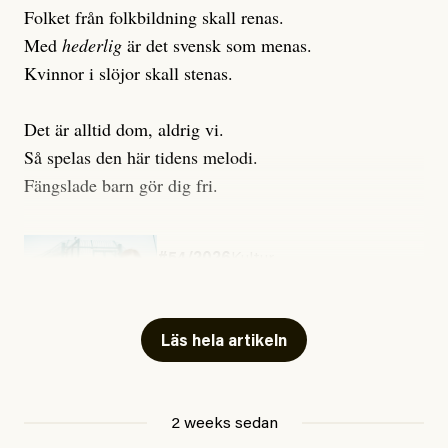
Folket från folkbildning skall renas.
Med
hederlig
är det svensk som menas.
Kvinnor i slöjor skall stenas.
Det är alltid dom, aldrig vi.
Så spelas den här tidens melodi.
Fängslade barn gör dig fri.
#54/2026
Kultur
Snart skrivs boken ”Barn i
fängelse”
Läs hela artikeln
Jesper Lundby
2 weeks sedan
Publicerad
29 July, 2026