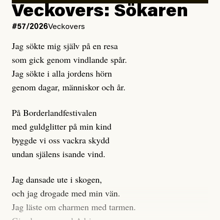
Kuhn och Sassarinis-McGowan hävdar att
Veckovers: Sökaren
Dagens ETC arbetar med ”opålitliga källor” för att
#57/2026
Veckovers
istället prioritera ”sensationalism och klickbete”. Nej,
Jag sökte mig själv på en resa
klickbete är inte intressant för Dagens ETC.
som gick genom vindlande spår.
Journalistiken är låst. En klatschig men korrekt rubrik
Jag sökte i alla jordens hörn
gör förhoppningsvis att en nyfiken beställer
genom dagar, människor och år.
prenumeration, men den avslutas sekunder senare om
inte journalistiken levererar substans. Självklart bygger
På Borderlandfestivalen
dessa granskningar på olika källor, alltifrån domar till
med guldglitter på min kind
en mängd intervjupersoner, inklusive generös
byggde vi oss vackra skydd
möjlighet att bemöta för såväl personen vars motiv att
undan själens isande vind.
engagera sig i Palestinarörelsen ifrågasätts som de
grupper där Säpo-resursen samlade in uppgifter.
Jag dansade ute i skogen,
Researchen är grundlig.
och jag drogade med min vän.
Jag läste om charmen med tarmen.
Möjligen är det egentligen inte journalistikens metod