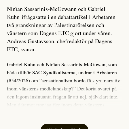
Ninïan Sassarinis-McGowann och Gabriel
Kuhn ifrågasatte i en debattartikel i Arbetaren
två granskningar av Palestinarörelsen och
vänstern som Dagens ETC gjort under våren.
Andreas Gustavsson, chefredaktör på Dagens
ETC, svarar.
Gabriel Kuhn och Ninïan Sassarinis-McGowan, som
båda tillhör SAC Syndikalisterna, undrar i Arbetaren
(#54/2026) om ”
sensationalism borde få styra narrativ
inom vänsterns medielandskap
?” Det korta svaret på
den lagom insinuanta frågan är att nej, självklart inte.
Men däremot tror jag fler inom detta vänsterns
medielandskap skulle må bra av en sund populism, i
betydelsen att göra avslöjande och undersökande
journalistik som vänder sig till många snarare än att