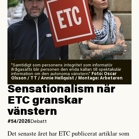
”Samtidigt som personens integritet som informatör
ifrågasätts blir personen den enda källan till spektakulär
information om den autonoma vänstern.”
Foto: Oscar
Olsson / TT / Annie Hellquist / Montage: Arbetaren
Sensationalism när
ETC granskar
vänstern
#54/2026
Debatt
Det senaste året har ETC publicerat artiklar som