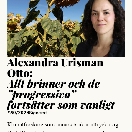
Publicerad
24 July, 2026
Jesper Lundby
Publicerad
15 July, 2026
Uppdaterad
15 July, 2026
Alexandra Urisman
Otto:
Allt brinner och de
”progressiva”
fortsätter som vanligt
#50/2026
Signerat
Klimatforskare som annars brukar uttrycka sig