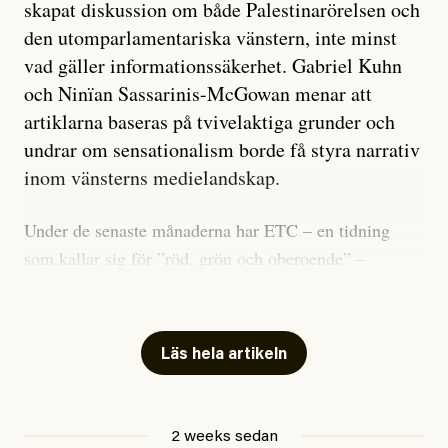
skapat diskussion om både Palestinarörelsen och
den utomparlamentariska vänstern, inte minst
vad gäller informationssäkerhet. Gabriel Kuhn
och Ninïan Sassarinis-McGowan menar att
artiklarna baseras på tvivelaktiga grunder och
undrar om sensationalism borde få styra narrativ
inom vänsterns medielandskap.
Under de senaste månaderna har ETC – en tidning
som kallar sig för ”röd, grön och oberoende” –
publicerat två artiklar som vi gärna vill kommentera.
Artiklarna väcker flera frågor: Vem är det som ETC
skriver för? Vad betyder det att vara en ”röd, grön och
Läs hela artikeln
oberoende” tidning? Och vad är egentligen bra
journalistik?
2 weeks sedan