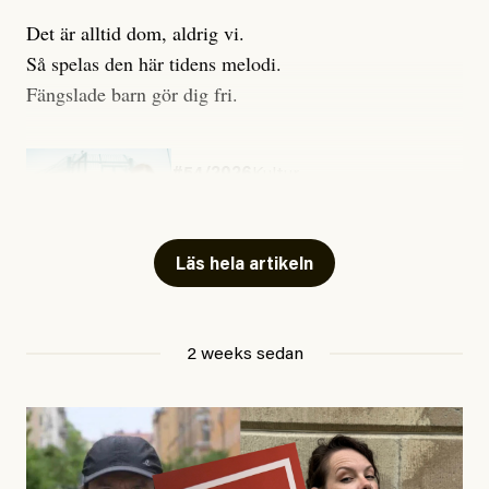
Det är alltid dom, aldrig vi.
Så spelas den här tidens melodi.
Fängslade barn gör dig fri.
#54/2026
Kultur
Snart skrivs boken ”Barn i
fängelse”
Läs hela artikeln
Jesper Lundby
2 weeks sedan
Publicerad
29 July, 2026
Uppdaterad
29 July, 2026