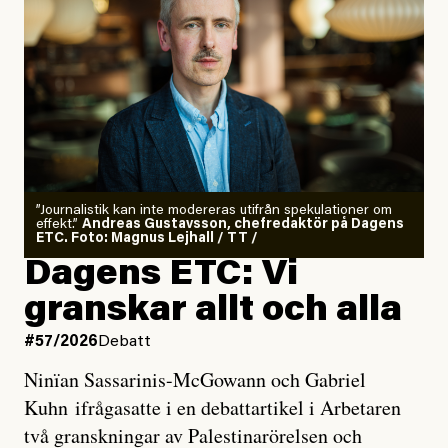
”Journalistik kan inte modereras utifrån spekulationer om
effekt.”
Andreas Gustavsson, chefredaktör på Dagens
ETC. Foto: Magnus Lejhall / TT /
Dagens ETC: Vi
granskar allt och alla
#57/2026
Debatt
Ninïan Sassarinis-McGowann och Gabriel
Kuhn ifrågasatte i en debattartikel i Arbetaren
två granskningar av Palestinarörelsen och