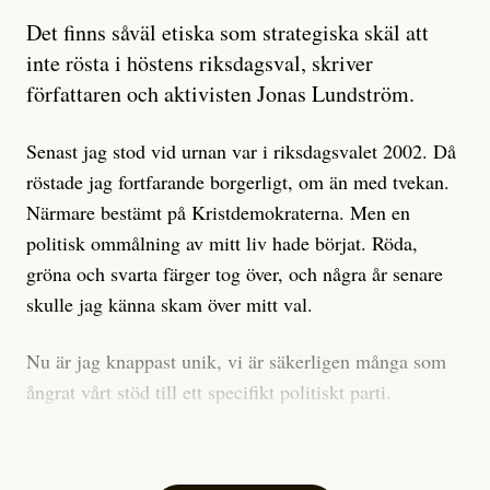
Artikeln undersöker inte, som ETC påstår, ”vad som
Det finns såväl etiska som strategiska skäl att
är sant, vad som är rykten”, utan den bidrar bara till
inte rösta i höstens riksdagsval, skriver
ännu mer ryktesspridning. Det finns inte ett enda bevis
författaren och aktivisten Jonas Lundström.
på eller ens ett övertygande argument för att den
misstänkta personen är en infiltratör. Det som läsaren
Senast jag stod vid urnan var i riksdagsvalet 2002. Då
får veta är att personen har ändrat sina politiska åsikter
röstade jag fortfarande borgerligt, om än med tvekan.
under åren, att den har raderat tidigare innehåll på sina
Närmare bestämt på Kristdemokraterna. Men en
sociala medier, att artikelns författare inte förstår sig
politisk ommålning av mitt liv hade börjat. Röda,
på personens ekonomi och att det tydligen finns
gröna och svarta färger tog över, och några år senare
anonyma röster inom rörelsen som säger saker som
skulle jag känna skam över mitt val.
”Om du frågar mig så är han en infiltratör”. Det kan
anses vara anledningar att titta närmare på personen,
Nu är jag knappast unik, vi är säkerligen många som
men ingenting av detta är tillräckligt för att hänga ut
ångrat vårt stöd till ett specifikt politiskt parti.
den. Personen nämns visserligen inte vid namn i
Avsevärt färre är de som fått kalla fötter inför
artikeln men är lätt att identifiera för alla som är aktiva
röstningen som sådan.
inom palestinarörelsen.