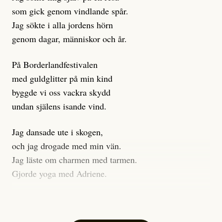
klickbete är inte intressant för Dagens ETC.
som gick genom vindlande spår.
Journalistiken är låst. En klatschig men korrekt rubrik
Jag sökte i alla jordens hörn
gör förhoppningsvis att en nyfiken beställer
genom dagar, människor och år.
prenumeration, men den avslutas sekunder senare om
inte journalistiken levererar substans. Självklart bygger
På Borderlandfestivalen
dessa granskningar på olika källor, alltifrån domar till
med guldglitter på min kind
en mängd intervjupersoner, inklusive generös
byggde vi oss vackra skydd
möjlighet att bemöta för såväl personen vars motiv att
undan själens isande vind.
engagera sig i Palestinarörelsen ifrågasätts som de
grupper där Säpo-resursen samlade in uppgifter.
Jag dansade ute i skogen,
Researchen är grundlig.
och jag drogade med min vän.
Jag läste om charmen med tarmen.
Möjligen är det egentligen inte journalistikens metod
Gjorde yoga med Adriene.
som stör?
Jag gick till psykologen
Kuhn och Sassarinis-McGowan återkommer till att
för en ADHD-utredning.
artiklarna ”inte är bra för” och ”skapar betydligt mer