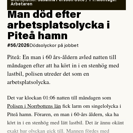
arbetsplatser.
Susanna Persson Öste / TT. Montage:
så säger jag tvärtemot.
Vem är det som Dagens ETC skriver för?
Arbetaren
Man död efter
Jag lärde mig renovera
Vad betyder det att vara en röd, grön och oberoende
arbetsplatsolycka i
enligt uråldrig metod
tidning?
och lade min sista ungdom
Piteå hamn
på att laga en gammal bod.
Vad är bra journalistik?
#56/2026
Dödsolyckor på jobbet
Piteå: En man i 60 års-åldern avled natten till
Jag sökte ljuset och meningen,
Ett försök till korta svar som jag hoppas kan förtydliga
måndagen efter att ha kört in i en stenhög med
efter det som var rent, rätt och sant,
för Kuhn och Sassarinis-McGowan och andra hur jag
lastbil, polisen utreder det som en
och aldrig såg jag det klarare än
som chefredaktör ser på Dagens ETC:s uppdrag och
arbetsplatsolycka.
när jag ombord på bussen hjälpte en tant.
roll.
Det var klockan 01:06 natten till måndagen som
Vi skriver för våra läsare som vill bli informerade,
Polisen i Norrbottens län
fick larm om singelolycka i
#23/2026
Intervjun
överraskade, bekräftade, utmanade – och som kräver
Jesper Lundby: ”Livet i sig
Piteå hamn. Föraren, en man i 60-års åldern, ska ha
att vi granskar allt och alla.
är ganska politiskt”
kört in i en stenhög med lätt lastbil. Det är ännu okänt
exakt hur olyckan gick till. Mannen fördes med
Vi är som sagt en röd, grön och oberoende tidning.