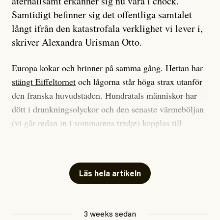
återhållsamt erkänner sig nu vara i chock.
Samtidigt befinner sig det offentliga samtalet
långt ifrån den katastrofala verklighet vi lever i,
skriver Alexandra Urisman Otto.
Europa kokar och brinner på samma gång. Hettan har
stängt Eiffeltornet
och lågorna står höga strax utanför
den franska huvudstaden. Hundratals människor har
dött i drunkningsolyckor och den senaste värmeböljan
(vi går redan in i sommarens tredje) kopplas till
tiotusentals för tidiga
dödsfall
.
Har du också panik i hettan? Känns det som en
mardröm? Bra, allt annat vore fullständigt orimligt.
Läs hela artikeln
Klimatforskaren Zeke Hausfather
skrev
på måndagen
att han brukar vara ganska återhållsam när han
3 weeks sedan