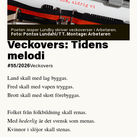
Sensationalism när ETC
granskar vänstern
Poeten Jesper Lundby skriver veckoverser i Arbetaren.
Joel Kellgren
Foto: Pontus Lundahl/TT. Montage: Arbetaren
Debattartikel i Arbetaren
Veckovers: Tidens
Publicerad
3 August, 2026
Publicerad
6 August, 2026
melodi
Uppdaterad
3 August, 2026
Uppdaterad
7 August, 2026
#55/2026
Veckovers
Land skall med lag byggas.
Fred skall med vapen tryggas.
Brott skall med skott förebyggas.
Folket från folkbildning skall renas.
Med
hederlig
är det svensk som menas.
Kvinnor i slöjor skall stenas.