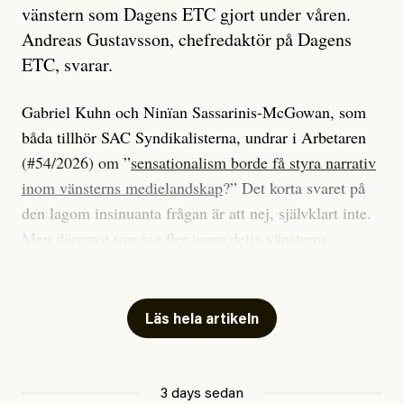
vänstern som Dagens ETC gjort under våren.
Andreas Gustavsson, chefredaktör på Dagens
ETC, svarar.
Gabriel Kuhn och Ninïan Sassarinis-McGowan, som
båda tillhör SAC Syndikalisterna, undrar i Arbetaren
(#54/2026) om ”
sensationalism borde få styra narrativ
inom vänsterns medielandskap
?” Det korta svaret på
den lagom insinuanta frågan är att nej, självklart inte.
Men däremot tror jag fler inom detta vänsterns
medielandskap skulle må bra av en sund populism, i
betydelsen att göra avslöjande och undersökande
journalistik som vänder sig till många snarare än att
Läs hela artikeln
jaga inbördes beundran. Det har i alla fall fungerat för
Dagens ETC.
3 days sedan