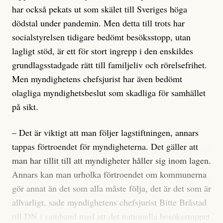
har också pekats ut som skälet till Sveriges höga
dödstal under pandemin. Men detta till trots har
socialstyrelsen tidigare bedömt besöksstopp, utan
lagligt stöd, är ett för stort ingrepp i den enskildes
grundlagsstadgade rätt till familjeliv och rörelsefrihet.
Men myndighetens chefsjurist har även bedömt
olagliga myndighetsbeslut som skadliga för samhället
på sikt.
– Det är viktigt att man följer lagstiftningen, annars
tappas förtroendet för myndigheterna. Det gäller att
man har tillit till att myndigheter håller sig inom lagen.
Annars kan man urholka förtroendet om kommunerna
gör annat än det som alla måste följa, det är det som är
allvarligt, sade myndighetens chefsjurist Bitte Bråstad
till DN i samband med att det nationella besöksstoppet