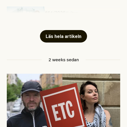
#54/2026
Kultur
Snart skrivs boken ”Barn i
fängelse”
Läs hela artikeln
Jesper Lundby
2 weeks sedan
Publicerad
29 July, 2026
Uppdaterad
29 July, 2026