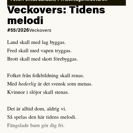
Foto: Pontus Lundahl/TT. Montage: Arbetaren
Debattartikel i Arbetaren
Veckovers: Tidens
Publicerad
3 August, 2026
Publicerad
6 August, 2026
melodi
Uppdaterad
3 August, 2026
Uppdaterad
7 August, 2026
#55/2026
Veckovers
Land skall med lag byggas.
Fred skall med vapen tryggas.
Brott skall med skott förebyggas.
Folket från folkbildning skall renas.
Med
hederlig
är det svensk som menas.
Kvinnor i slöjor skall stenas.
Det är alltid dom, aldrig vi.
Så spelas den här tidens melodi.
Fängslade barn gör dig fri.