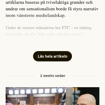
artiklarna baseras på tvivelaktiga grunder och
undrar om sensationalism borde få styra narrativ
inom vänsterns medielandskap.
Under de senaste månaderna har ETC – en tidning
som kallar sig för ”röd, grön och oberoende” –
publicerat två artiklar som vi gärna vill kommentera.
Artiklarna väcker flera frågor: Vem är det som ETC
skriver för? Vad betyder det att vara en ”röd, grön och
Läs hela artikeln
oberoende” tidning? Och vad är egentligen bra
journalistik?
2 weeks sedan
Den första artikeln publicerades den 10 mars 2026.
Titeln är
”Mystiska mannen förföljde ministern –
utpekas som israelisk infiltratör”
. Enligt ingressen
handlar artikeln om en person vars ”bakgrund skapar