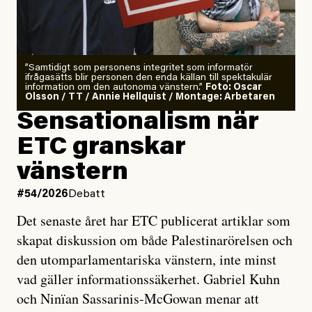
”Samtidigt som personens integritet som informatör
ifrågasätts blir personen den enda källan till spektakulär
information om den autonoma vänstern.”
Foto: Oscar
Olsson / TT / Annie Hellquist / Montage: Arbetaren
Sensationalism när
ETC granskar
vänstern
#54/2026
Debatt
Det senaste året har ETC publicerat artiklar som
skapat diskussion om både Palestinarörelsen och
den utomparlamentariska vänstern, inte minst
vad gäller informationssäkerhet. Gabriel Kuhn
och Ninïan Sassarinis-McGowan menar att