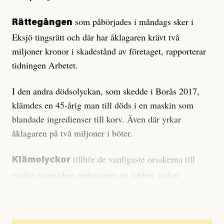
som påbörjades i måndags sker i
Rättegången
Eksjö tingsrätt och där har åklagaren krävt två
miljoner kronor i skadestånd av företaget, rapporterar
tidningen Arbetet.
I den andra dödsolyckan, som skedde i Borås 2017,
klämdes en 45-årig man till döds i en maskin som
blandade ingredienser till korv. Även där yrkar
åklagaren på två miljoner i böter.
tillhör de vanligaste orsakerna till
Klämolyckor
varför människor omkommer på jobbet, enligt
Arbetsmiljöverkets statistik.