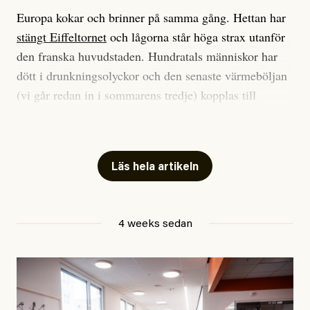
Europa kokar och brinner på samma gång. Hettan har
stängt Eiffeltornet
och lågorna står höga strax utanför
den franska huvudstaden. Hundratals människor har
dött i drunkningsolyckor och den senaste värmeböljan
(vi går redan in i sommarens tredje) kopplas till
tiotusentals för tidiga
dödsfall
.
Har du också panik i hettan? Känns det som en
mardröm? Bra, allt annat vore fullständigt orimligt.
Läs hela artikeln
Klimatforskaren Zeke Hausfather
skrev
på måndagen
att han brukar vara ganska återhållsam när han
4 weeks sedan
diskuterar klimatdata. Bara en enda gång – i
september 2023, när de globala temperaturerna för
månaden visade sig vara hela 0,5 °C varmare än någon
tidigare septembermånad – har han blivit chockad.