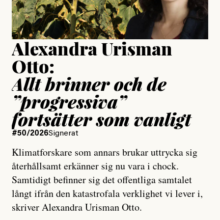
Publicerad
15 July, 2026
Uppdaterad
15 July, 2026
Alexandra Urisman
Otto:
Allt brinner och de
”progressiva”
fortsätter som vanligt
#50/2026
Signerat
Klimatforskare som annars brukar uttrycka sig
återhållsamt erkänner sig nu vara i chock.
Samtidigt befinner sig det offentliga samtalet
långt ifrån den katastrofala verklighet vi lever i,
skriver Alexandra Urisman Otto.