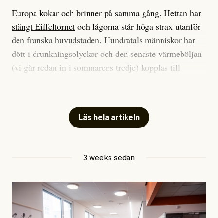
Europa kokar och brinner på samma gång. Hettan har
stängt Eiffeltornet
och lågorna står höga strax utanför
den franska huvudstaden. Hundratals människor har
dött i drunkningsolyckor och den senaste värmeböljan
(vi går redan in i sommarens tredje) kopplas till
tiotusentals för tidiga
dödsfall
.
Har du också panik i hettan? Känns det som en
mardröm? Bra, allt annat vore fullständigt orimligt.
Läs hela artikeln
Klimatforskaren Zeke Hausfather
skrev
på måndagen
att han brukar vara ganska återhållsam när han
3 weeks sedan
diskuterar klimatdata. Bara en enda gång – i
september 2023, när de globala temperaturerna för
månaden visade sig vara hela 0,5 °C varmare än någon
tidigare septembermånad – har han blivit chockad.