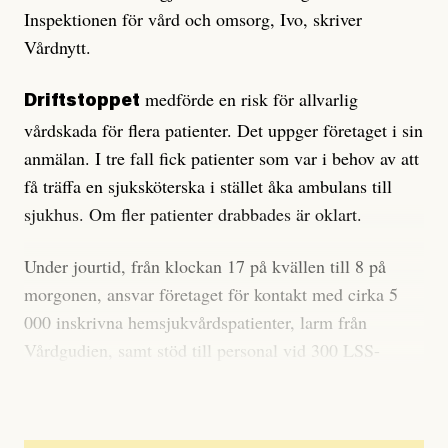
Inspektionen för vård och omsorg, Ivo, skriver
Vårdnytt.
medförde en risk för allvarlig
Driftstoppet
vårdskada för flera patienter. Det uppger företaget i sin
anmälan. I tre fall fick patienter som var i behov av att
få träffa en sjuksköterska i stället åka ambulans till
sjukhus. Om fler patienter drabbades är oklart.
Under jourtid, från klockan 17 på kvällen till 8 på
morgonen, ansvar företaget för kontakt med cirka 5
000 inskrivna hemsjukvårdspatienter, larm från
Vårdgudien, samt stöd till personal vid 300 LSS-
boenden och 15 särskilda boenden för äldre.