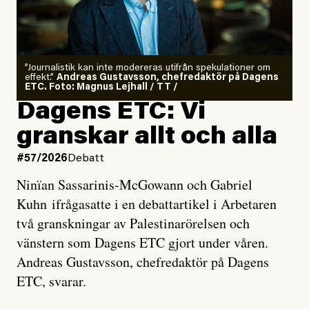
”Journalistik kan inte modereras utifrån spekulationer om
effekt.”
Andreas Gustavsson, chefredaktör på Dagens
ETC. Foto: Magnus Lejhall / TT /
Dagens ETC: Vi
granskar allt och alla
#57/2026
Debatt
Ninïan Sassarinis-McGowann och Gabriel
Kuhn ifrågasatte i en debattartikel i Arbetaren
två granskningar av Palestinarörelsen och
vänstern som Dagens ETC gjort under våren.
Andreas Gustavsson, chefredaktör på Dagens
ETC, svarar.