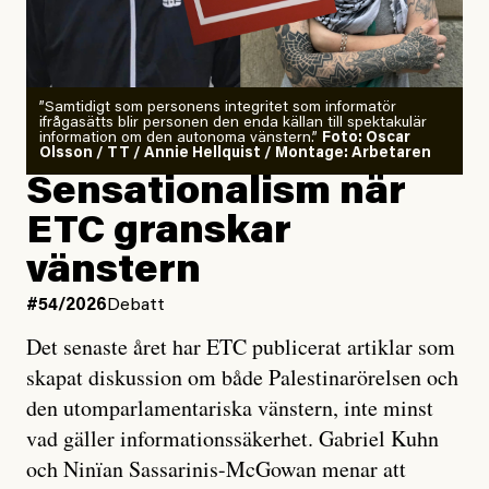
”Samtidigt som personens integritet som informatör
ifrågasätts blir personen den enda källan till spektakulär
information om den autonoma vänstern.”
Foto: Oscar
Olsson / TT / Annie Hellquist / Montage: Arbetaren
Sensationalism när
ETC granskar
vänstern
#54/2026
Debatt
Det senaste året har ETC publicerat artiklar som
skapat diskussion om både Palestinarörelsen och
den utomparlamentariska vänstern, inte minst
vad gäller informationssäkerhet. Gabriel Kuhn
och Ninïan Sassarinis-McGowan menar att