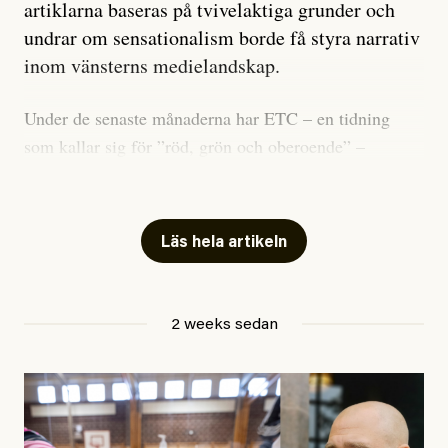
artiklarna baseras på tvivelaktiga grunder och
undrar om sensationalism borde få styra narrativ
inom vänsterns medielandskap.
Under de senaste månaderna har ETC – en tidning
som kallar sig för ”röd, grön och oberoende” –
publicerat två artiklar som vi gärna vill kommentera.
Artiklarna väcker flera frågor: Vem är det som ETC
skriver för? Vad betyder det att vara en ”röd, grön och
Läs hela artikeln
oberoende” tidning? Och vad är egentligen bra
journalistik?
2 weeks sedan
Den första artikeln publicerades den 10 mars 2026.
Titeln är
”Mystiska mannen förföljde ministern –
utpekas som israelisk infiltratör”
. Enligt ingressen
handlar artikeln om en person vars ”bakgrund skapar