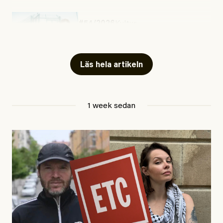
#54/2026
Kultur
Snart skrivs boken ”Barn i
fängelse”
Läs hela artikeln
Jesper Lundby
1 week sedan
Publicerad
29 July, 2026
Uppdaterad
29 July, 2026