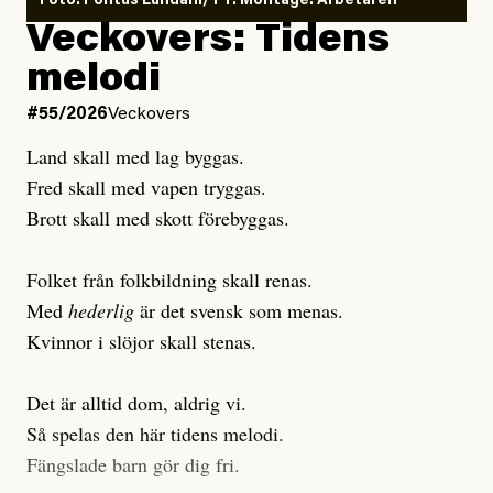
Foto: Pontus Lundahl/TT. Montage: Arbetaren
Debattartikel i Arbetaren
Veckovers: Tidens
Publicerad
3 August, 2026
Publicerad
6 August, 2026
melodi
Uppdaterad
3 August, 2026
Uppdaterad
7 August, 2026
#55/2026
Veckovers
Land skall med lag byggas.
Fred skall med vapen tryggas.
Brott skall med skott förebyggas.
Folket från folkbildning skall renas.
Med
hederlig
är det svensk som menas.
Kvinnor i slöjor skall stenas.
Det är alltid dom, aldrig vi.
Så spelas den här tidens melodi.
Fängslade barn gör dig fri.