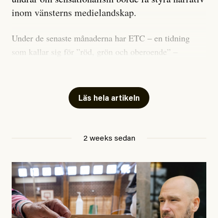
inom vänsterns medielandskap.
Under de senaste månaderna har ETC – en tidning
som kallar sig för ”röd, grön och oberoende” –
publicerat två artiklar som vi gärna vill kommentera.
Artiklarna väcker flera frågor: Vem är det som ETC
skriver för? Vad betyder det att vara en ”röd, grön och
Läs hela artikeln
oberoende” tidning? Och vad är egentligen bra
journalistik?
2 weeks sedan
Den första artikeln publicerades den 10 mars 2026.
Titeln är
”Mystiska mannen förföljde ministern –
utpekas som israelisk infiltratör”
. Enligt ingressen
handlar artikeln om en person vars ”bakgrund skapar
splittring och oro i rörelsen”. Problemet är att artikeln
skapar betydligt mer oro i palestinarörelsen – och den