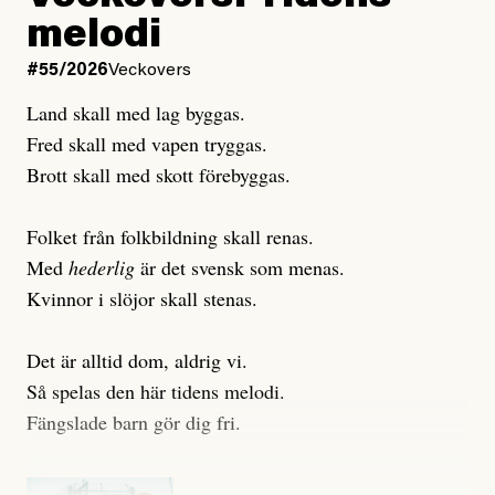
Publicerad
6 August, 2026
melodi
Uppdaterad
3 August, 2026
Uppdaterad
7 August, 2026
#55/2026
Veckovers
Land skall med lag byggas.
Fred skall med vapen tryggas.
Brott skall med skott förebyggas.
Folket från folkbildning skall renas.
Med
hederlig
är det svensk som menas.
Kvinnor i slöjor skall stenas.
Det är alltid dom, aldrig vi.
Så spelas den här tidens melodi.
Fängslade barn gör dig fri.