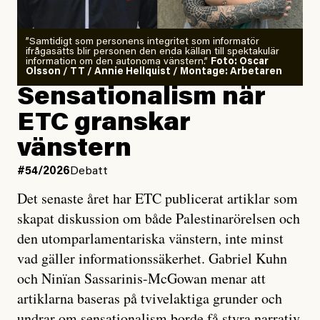
”Samtidigt som personens integritet som informatör
ifrågasätts blir personen den enda källan till spektakulär
information om den autonoma vänstern.”
Foto: Oscar
Olsson / TT / Annie Hellquist / Montage: Arbetaren
Sensationalism när
ETC granskar
vänstern
#54/2026
Debatt
Det senaste året har ETC publicerat artiklar som
skapat diskussion om både Palestinarörelsen och
den utomparlamentariska vänstern, inte minst
vad gäller informationssäkerhet. Gabriel Kuhn
och Ninïan Sassarinis-McGowan menar att
artiklarna baseras på tvivelaktiga grunder och
undrar om sensationalism borde få styra narrativ