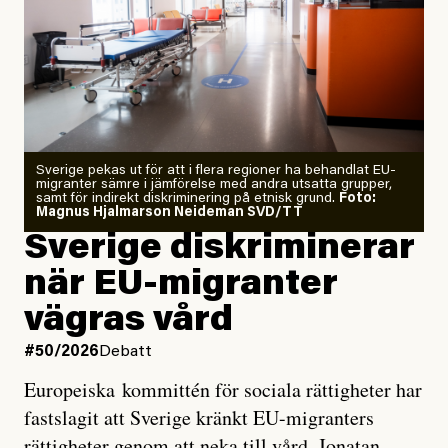
”Fram till i dag”, skriver han.
Årets El Niño kan bli den
starkaste som uppmätts
Zeke Hausfather är chockad igen efter att ha
Sverige pekas ut för att i flera regioner ha behandlat EU-
analyserat hur de olika klimatmodellerna bedömer
migranter sämre i jämförelse med andra utsatta grupper,
samt för indirekt diskriminering på etnisk grund.
Foto:
läget för hur den begynnande El Niño-händelsen ska
Magnus Hjalmarson Neideman SVD/TT
utveckla sig. El Niño är ett återkommande
Sverige diskriminerar
väderfenomen som uppstår när havsvattnet i delar av
när EU-migranter
Stilla havet blir ovanligt varmt. Det påverkar vädret
vägras vård
över stora delar av världen och under
våren
har
forskare allt oftare varnat för att den här El Niñon
#50/2026
Debatt
kommer att bli extrem.
Europeiska kommittén för sociala rättigheter har
fastslagit att Sverige kränkt EU-migranters
Det verkar vara en underdrift, menar nu Zeke
rättigheter genom att neka till vård. Jonatan