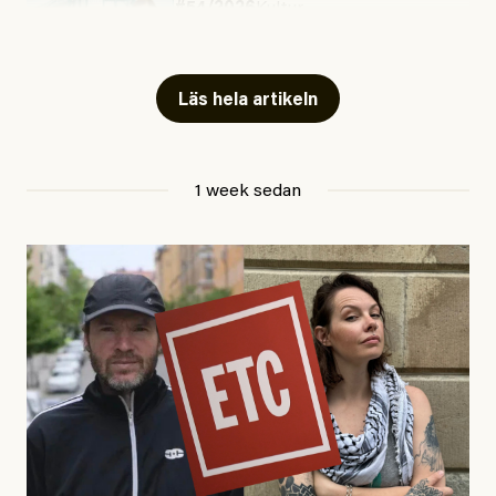
#54/2026
Kultur
Snart skrivs boken ”Barn i
fängelse”
Läs hela artikeln
Jesper Lundby
1 week sedan
Publicerad
29 July, 2026
Uppdaterad
29 July, 2026