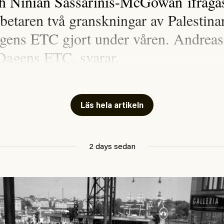
h Ninïan Sassarinis-McGowan ifrågasa
rbetaren två granskningar av Palestina
gens ETC gjort under våren. Andreas
Dagens ETC, svarar.
n Sassarinis-McGowan, som båda tillhör SAC
i Arbetaren (#54/2026) om ”
sensationalism
Läs hela artikeln
inom vänsterns medielandskap
?” Det korta svaret
rågan är att nej, självklart inte. Men däremot
2 days sedan
 vänsterns medielandskap skulle må bra av en
sen att göra avslöjande och undersökande
ig till många snarare än att jaga inbördes
 fall fungerat för Dagens ETC.