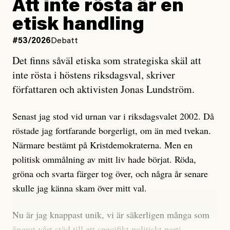
rörelsen. Eller så har en inga bevis, bara misstankar,
Att inte rösta är en
och då ska en efterforska diskret, just för att inte skapa
etisk handling
oro inom rörelsen.
#53/2026
Debatt
Artikeln undersöker inte, som ETC påstår, ”vad som
Det finns såväl etiska som strategiska skäl att
är sant, vad som är rykten”, utan den bidrar bara till
inte rösta i höstens riksdagsval, skriver
ännu mer ryktesspridning. Det finns inte ett enda bevis
författaren och aktivisten Jonas Lundström.
på eller ens ett övertygande argument för att den
misstänkta personen är en infiltratör. Det som läsaren
Senast jag stod vid urnan var i riksdagsvalet 2002. Då
får veta är att personen har ändrat sina politiska åsikter
röstade jag fortfarande borgerligt, om än med tvekan.
under åren, att den har raderat tidigare innehåll på sina
Närmare bestämt på Kristdemokraterna. Men en
sociala medier, att artikelns författare inte förstår sig
politisk ommålning av mitt liv hade börjat. Röda,
på personens ekonomi och att det tydligen finns
gröna och svarta färger tog över, och några år senare
anonyma röster inom rörelsen som säger saker som
skulle jag känna skam över mitt val.
”Om du frågar mig så är han en infiltratör”. Det kan
anses vara anledningar att titta närmare på personen,
Nu är jag knappast unik, vi är säkerligen många som
men ingenting av detta är tillräckligt för att hänga ut
ångrat vårt stöd till ett specifikt politiskt parti.