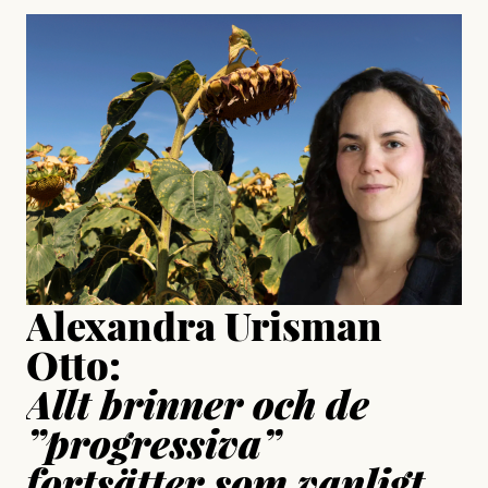
#23/2026
Intervjun
Jesper Lundby: ”Livet i sig
är ganska politiskt”
Jonas Lundström
Publicerad
24 July, 2026
Jesper Lundby
Publicerad
15 July, 2026
Uppdaterad
15 July, 2026
Alexandra Urisman
Otto:
Allt brinner och de
”progressiva”
fortsätter som vanligt