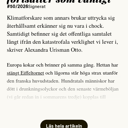
#50/2026
Signerat
Klimatforskare som annars brukar uttrycka sig
återhållsamt erkänner sig nu vara i chock.
Samtidigt befinner sig det offentliga samtalet
långt ifrån den katastrofala verklighet vi lever i,
skriver Alexandra Urisman Otto.
Europa kokar och brinner på samma gång. Hettan har
stängt Eiffeltornet
och lågorna står höga strax utanför
den franska huvudstaden. Hundratals människor har
dött i drunkningsolyckor och den senaste värmeböljan
(vi går redan in i sommarens tredje) kopplas till
tiotusentals för tidiga
dödsfall
.
Har du också panik i hettan? Känns det som en
mardröm? Bra, allt annat vore fullständigt orimligt.
Läs hela artikeln