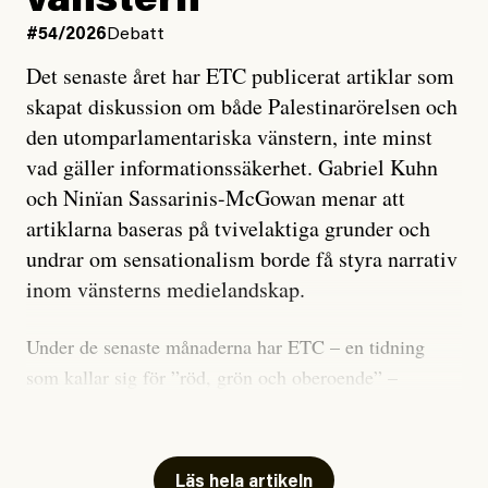
vänstern
#54/2026
Debatt
Det senaste året har ETC publicerat artiklar som
skapat diskussion om både Palestinarörelsen och
den utomparlamentariska vänstern, inte minst
vad gäller informationssäkerhet. Gabriel Kuhn
och Ninïan Sassarinis-McGowan menar att
artiklarna baseras på tvivelaktiga grunder och
undrar om sensationalism borde få styra narrativ
inom vänsterns medielandskap.
Under de senaste månaderna har ETC – en tidning
som kallar sig för ”röd, grön och oberoende” –
publicerat två artiklar som vi gärna vill kommentera.
Artiklarna väcker flera frågor: Vem är det som ETC
skriver för? Vad betyder det att vara en ”röd, grön och
Läs hela artikeln