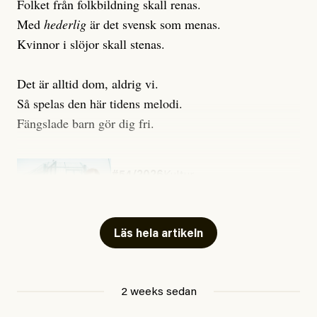
Folket från folkbildning skall renas.
Med
hederlig
är det svensk som menas.
Kvinnor i slöjor skall stenas.
Det är alltid dom, aldrig vi.
Så spelas den här tidens melodi.
Fängslade barn gör dig fri.
#54/2026
Kultur
Snart skrivs boken ”Barn i
fängelse”
Läs hela artikeln
Jesper Lundby
2 weeks sedan
Publicerad
29 July, 2026