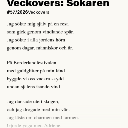
Kuhn och Sassarinis-McGowan hävdar att
Veckovers: Sökaren
Dagens ETC arbetar med ”opålitliga källor” för att
#57/2026
Veckovers
istället prioritera ”sensationalism och klickbete”. Nej,
Jag sökte mig själv på en resa
klickbete är inte intressant för Dagens ETC.
som gick genom vindlande spår.
Journalistiken är låst. En klatschig men korrekt rubrik
Jag sökte i alla jordens hörn
gör förhoppningsvis att en nyfiken beställer
genom dagar, människor och år.
prenumeration, men den avslutas sekunder senare om
inte journalistiken levererar substans. Självklart bygger
På Borderlandfestivalen
dessa granskningar på olika källor, alltifrån domar till
med guldglitter på min kind
en mängd intervjupersoner, inklusive generös
byggde vi oss vackra skydd
möjlighet att bemöta för såväl personen vars motiv att
undan själens isande vind.
engagera sig i Palestinarörelsen ifrågasätts som de
grupper där Säpo-resursen samlade in uppgifter.
Jag dansade ute i skogen,
Researchen är grundlig.
och jag drogade med min vän.
Jag läste om charmen med tarmen.
Möjligen är det egentligen inte journalistikens metod
Gjorde yoga med Adriene.