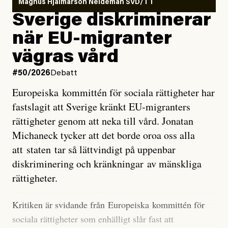
Magnus Hjalmarson Neideman SVD/TT
utveckla sig. El Niño är ett återkommande
Sverige diskriminerar
väderfenomen som uppstår när havsvattnet i delar av
när EU-migranter
Stilla havet blir ovanligt varmt. Det påverkar vädret
vägras vård
över stora delar av världen och under
våren
har
forskare allt oftare varnat för att den här El Niñon
#50/2026
Debatt
kommer att bli extrem.
Europeiska kommittén för sociala rättigheter har
fastslagit att Sverige kränkt EU-migranters
Det verkar vara en underdrift, menar nu Zeke
rättigheter genom att neka till vård. Jonatan
Hausfather.
Michaneck tycker att det borde oroa oss alla
att staten tar så lättvindigt på uppenbar
”Det ser ut som att årets El Niño inte bara med stor
diskriminering och kränkningar av mänskliga
sannolikhet kommer att bli den starkaste sedan
rättigheter.
tillförlitliga mätningar inleddes – den kan till och med
bli den starkaste med en verkligt häpnadsväckande
Kritiken är svidande från Europeiska kommittén för
marginal”, skriver han.
sociala rättigheter som enhälligt slår fast att