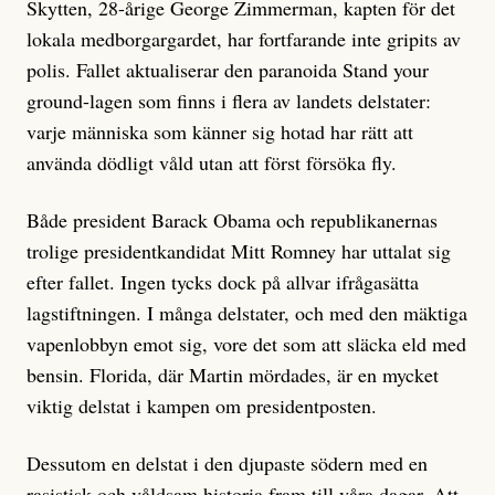
Skytten, 28-årige George Zimmerman, kapten för det
lokala medborgargardet, har fortfarande inte gripits av
polis. Fallet aktualiserar den paranoida Stand your
ground-lagen som finns i flera av landets delstater:
varje människa som känner sig hotad har rätt att
använda dödligt våld utan att först försöka fly.
Både president Barack Obama och republikanernas
trolige presidentkandidat Mitt Romney har uttalat sig
efter fallet. Ingen tycks dock på allvar ifrågasätta
lagstiftningen. I många delstater, och med den mäktiga
vapenlobbyn emot sig, vore det som att släcka eld med
bensin. Florida, där Martin mördades, är en mycket
viktig delstat i kampen om presidentposten.
Dessutom en delstat i den djupaste södern med en
rasistisk och våldsam historia fram till våra dagar. Att