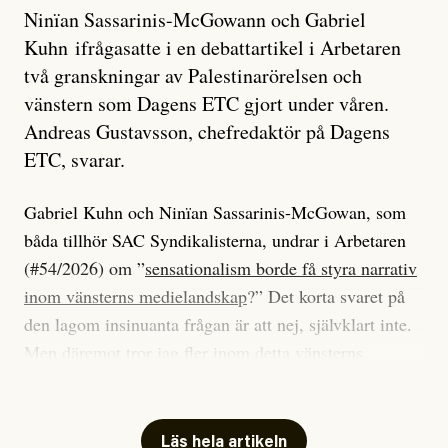
Ninïan Sassarinis-McGowann och Gabriel
Kuhn ifrågasatte i en debattartikel i Arbetaren
två granskningar av Palestinarörelsen och
vänstern som Dagens ETC gjort under våren.
Andreas Gustavsson, chefredaktör på Dagens
ETC, svarar.
Gabriel Kuhn och Ninïan Sassarinis-McGowan, som
båda tillhör SAC Syndikalisterna, undrar i Arbetaren
(#54/2026) om ”
sensationalism borde få styra narrativ
inom vänsterns medielandskap
?” Det korta svaret på
den lagom insinuanta frågan är att nej, självklart inte.
Men däremot tror jag fler inom detta vänsterns
medielandskap skulle må bra av en sund populism, i
betydelsen att göra avslöjande och undersökande
journalistik som vänder sig till många snarare än att
Läs hela artikeln