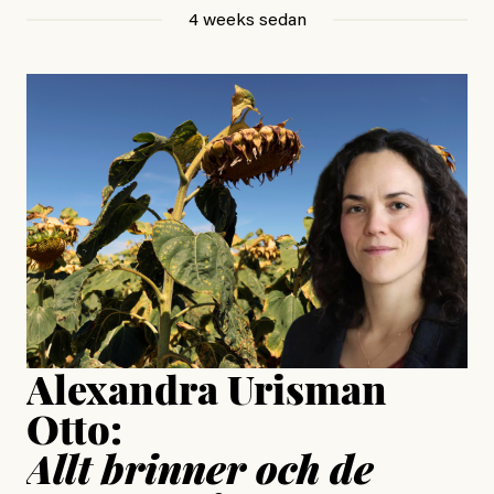
Betraktar en utan ett ord.
4 weeks sedan
, aktivist och författare
Jonas Lundström
#23/2026
Intervjun
Jesper Lundby: ”Livet i sig
är ganska politiskt”
Jonas Lundström
Publicerad
24 July, 2026
Jesper Lundby
Publicerad
15 July, 2026
Uppdaterad
15 July, 2026
Alexandra Urisman
Otto:
Allt brinner och de