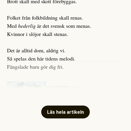
Brott skall med skott förebyggas.
Folket från folkbildning skall renas.
Med
hederlig
är det svensk som menas.
Kvinnor i slöjor skall stenas.
Det är alltid dom, aldrig vi.
Så spelas den här tidens melodi.
Fängslade barn gör dig fri.
#54/2026
Kultur
Snart skrivs boken ”Barn i
fängelse”
Läs hela artikeln