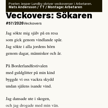
rekryteras och vad hon möter i den autonoma miljön.
Poeten Jesper Lundby skriver veckoverser i Arbetaren.
Mats Andersson / TT / Montage: Arbetaren
Kuhn och Sassarinis-McGowan hävdar att
Veckovers: Sökaren
Dagens ETC arbetar med ”opålitliga källor” för att
#57/2026
Veckovers
istället prioritera ”sensationalism och klickbete”. Nej,
Jag sökte mig själv på en resa
klickbete är inte intressant för Dagens ETC.
som gick genom vindlande spår.
Journalistiken är låst. En klatschig men korrekt rubrik
Jag sökte i alla jordens hörn
gör förhoppningsvis att en nyfiken beställer
genom dagar, människor och år.
prenumeration, men den avslutas sekunder senare om
inte journalistiken levererar substans. Självklart bygger
På Borderlandfestivalen
dessa granskningar på olika källor, alltifrån domar till
med guldglitter på min kind
en mängd intervjupersoner, inklusive generös
byggde vi oss vackra skydd
möjlighet att bemöta för såväl personen vars motiv att
undan själens isande vind.
engagera sig i Palestinarörelsen ifrågasätts som de
grupper där Säpo-resursen samlade in uppgifter.
Jag dansade ute i skogen,
Researchen är grundlig.
och jag drogade med min vän.