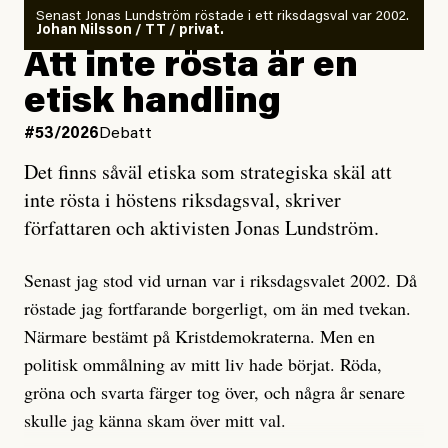
Antingen har en bevis på att de är infiltratörer, och då
Senast Jonas Lundström röstade i ett riksdagsval var 2002.
ska en gå ut med det så fort det bara går för att skydda
Johan Nilsson / TT / privat.
rörelsen. Eller så har en inga bevis, bara misstankar,
Att inte rösta är en
och då ska en efterforska diskret, just för att inte skapa
etisk handling
oro inom rörelsen.
#53/2026
Debatt
Artikeln undersöker inte, som ETC påstår, ”vad som
Det finns såväl etiska som strategiska skäl att
är sant, vad som är rykten”, utan den bidrar bara till
inte rösta i höstens riksdagsval, skriver
ännu mer ryktesspridning. Det finns inte ett enda bevis
författaren och aktivisten Jonas Lundström.
på eller ens ett övertygande argument för att den
misstänkta personen är en infiltratör. Det som läsaren
Senast jag stod vid urnan var i riksdagsvalet 2002. Då
får veta är att personen har ändrat sina politiska åsikter
röstade jag fortfarande borgerligt, om än med tvekan.
under åren, att den har raderat tidigare innehåll på sina
Närmare bestämt på Kristdemokraterna. Men en
sociala medier, att artikelns författare inte förstår sig
politisk ommålning av mitt liv hade börjat. Röda,
på personens ekonomi och att det tydligen finns
gröna och svarta färger tog över, och några år senare
anonyma röster inom rörelsen som säger saker som
skulle jag känna skam över mitt val.
”Om du frågar mig så är han en infiltratör”. Det kan