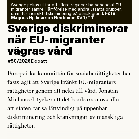
Sverige pekas ut för att i flera regioner ha behandlat EU-
analyserat hur de olika klimatmodellerna bedömer
migranter sämre i jämförelse med andra utsatta grupper,
samt för indirekt diskriminering på etnisk grund.
Foto:
läget för hur den begynnande El Niño-händelsen ska
Magnus Hjalmarson Neideman SVD/TT
utveckla sig. El Niño är ett återkommande
Sverige diskriminerar
väderfenomen som uppstår när havsvattnet i delar av
när EU-migranter
Stilla havet blir ovanligt varmt. Det påverkar vädret
vägras vård
över stora delar av världen och under
våren
har
forskare allt oftare varnat för att den här El Niñon
#50/2026
Debatt
kommer att bli extrem.
Europeiska kommittén för sociala rättigheter har
fastslagit att Sverige kränkt EU-migranters
Det verkar vara en underdrift, menar nu Zeke
rättigheter genom att neka till vård. Jonatan
Hausfather.
Michaneck tycker att det borde oroa oss alla
att staten tar så lättvindigt på uppenbar
”Det ser ut som att årets El Niño inte bara med stor
diskriminering och kränkningar av mänskliga
sannolikhet kommer att bli den starkaste sedan
rättigheter.
tillförlitliga mätningar inleddes – den kan till och med
bli den starkaste med en verkligt häpnadsväckande