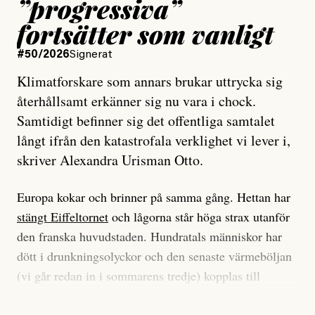
”progressiva”
fortsätter som vanligt
#50/2026
Signerat
Klimatforskare som annars brukar uttrycka sig
återhållsamt erkänner sig nu vara i chock.
Samtidigt befinner sig det offentliga samtalet
långt ifrån den katastrofala verklighet vi lever i,
skriver Alexandra Urisman Otto.
Europa kokar och brinner på samma gång. Hettan har
stängt Eiffeltornet
och lågorna står höga strax utanför
den franska huvudstaden. Hundratals människor har
dött i drunkningsolyckor och den senaste värmeböljan
(vi går redan in i sommarens tredje) kopplas till
tiotusentals för tidiga
dödsfall
.