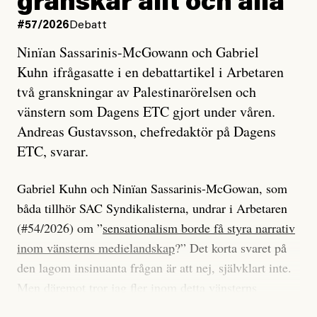
granskar allt och alla
#57/2026
Debatt
Ninïan Sassarinis-McGowann och Gabriel
Kuhn ifrågasatte i en debattartikel i Arbetaren
två granskningar av Palestinarörelsen och
vänstern som Dagens ETC gjort under våren.
Andreas Gustavsson, chefredaktör på Dagens
ETC, svarar.
Gabriel Kuhn och Ninïan Sassarinis-McGowan, som
båda tillhör SAC Syndikalisterna, undrar i Arbetaren
(#54/2026) om ”
sensationalism borde få styra narrativ
inom vänsterns medielandskap
?” Det korta svaret på
den lagom insinuanta frågan är att nej, självklart inte.
Men däremot tror jag fler inom detta vänsterns
medielandskap skulle må bra av en sund populism, i