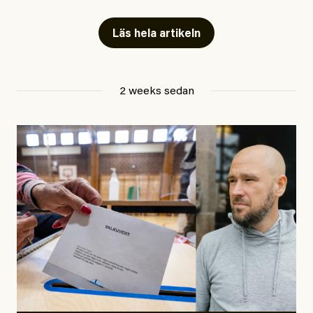
Artiklarna väcker flera frågor: Vem är det som ETC
skriver för? Vad betyder det att vara en ”röd, grön och
Läs hela artikeln
oberoende” tidning? Och vad är egentligen bra
journalistik?
2 weeks sedan
Den första artikeln publicerades den 10 mars 2026.
Titeln är
”Mystiska mannen förföljde ministern –
utpekas som israelisk infiltratör”
. Enligt ingressen
handlar artikeln om en person vars ”bakgrund skapar
splittring och oro i rörelsen”. Problemet är att artikeln
skapar betydligt mer oro i palestinarörelsen – och den
oberoende vänstern – än den porträtterade personen
eller dess bakgrund.
Det finns en väldigt enkel regel inom alla politiska
rörelser när det gäller misstänkta infiltratörer: