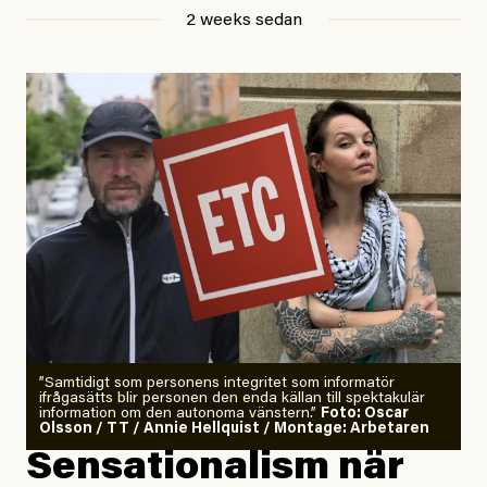
Jesper Lundby
2 weeks sedan
Publicerad
29 July, 2026
Uppdaterad
29 July, 2026
”Samtidigt som personens integritet som informatör
ifrågasätts blir personen den enda källan till spektakulär
information om den autonoma vänstern.”
Foto: Oscar
Olsson / TT / Annie Hellquist / Montage: Arbetaren
Sensationalism när