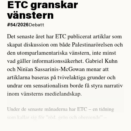
ETC granskar
vänstern
#54/2026
Debatt
Det senaste året har ETC publicerat artiklar som
skapat diskussion om både Palestinarörelsen och
den utomparlamentariska vänstern, inte minst
vad gäller informationssäkerhet. Gabriel Kuhn
och Ninïan Sassarinis-McGowan menar att
artiklarna baseras på tvivelaktiga grunder och
undrar om sensationalism borde få styra narrativ
inom vänsterns medielandskap.
Under de senaste månaderna har ETC – en tidning
som kallar sig för ”röd, grön och oberoende” –
publicerat två artiklar som vi gärna vill kommentera.