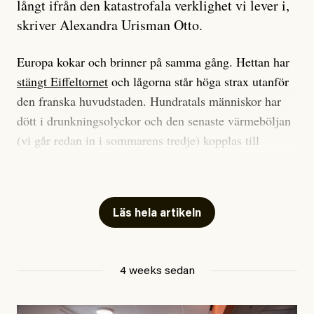
långt ifrån den katastrofala verklighet vi lever i,
skriver Alexandra Urisman Otto.
Europa kokar och brinner på samma gång. Hettan har
stängt Eiffeltornet
och lågorna står höga strax utanför
den franska huvudstaden. Hundratals människor har
dött i drunkningsolyckor och den senaste värmeböljan
(vi går redan in i sommarens tredje) kopplas till
tiotusentals för tidiga
dödsfall
.
Har du också panik i hettan? Känns det som en
mardröm? Bra, allt annat vore fullständigt orimligt.
Läs hela artikeln
Klimatforskaren Zeke Hausfather
skrev
på måndagen
att han brukar vara ganska återhållsam när han
4 weeks sedan
diskuterar klimatdata. Bara en enda gång – i
september 2023, när de globala temperaturerna för