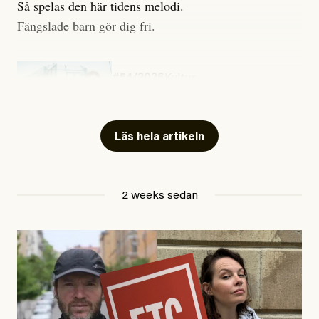
Så spelas den här tidens melodi.
Fängslade barn gör dig fri.
#54/2026
Kultur
Snart skrivs boken ”Barn i
fängelse”
Läs hela artikeln
Jesper Lundby
2 weeks sedan
Publicerad
29 July, 2026
Uppdaterad
29 July, 2026