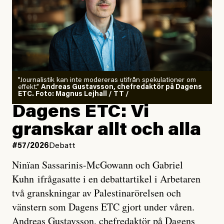
”Journalistik kan inte modereras utifrån spekulationer om
effekt.”
Andreas Gustavsson, chefredaktör på Dagens
ETC. Foto: Magnus Lejhall / TT /
Dagens ETC: Vi
granskar allt och alla
#57/2026
Debatt
Ninïan Sassarinis-McGowann och Gabriel
Kuhn ifrågasatte i en debattartikel i Arbetaren
två granskningar av Palestinarörelsen och
vänstern som Dagens ETC gjort under våren.
Andreas Gustavsson, chefredaktör på Dagens