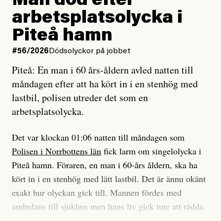
Man död efter
Jag lärde mig renovera
Vad betyder det att vara en röd, grön och oberoende
arbetsplatsolycka i
enligt uråldrig metod
tidning?
och lade min sista ungdom
Piteå hamn
på att laga en gammal bod.
Vad är bra journalistik?
#56/2026
Dödsolyckor på jobbet
Piteå: En man i 60 års-åldern avled natten till
Jag sökte ljuset och meningen,
Ett försök till korta svar som jag hoppas kan förtydliga
måndagen efter att ha kört in i en stenhög med
efter det som var rent, rätt och sant,
för Kuhn och Sassarinis-McGowan och andra hur jag
lastbil, polisen utreder det som en
och aldrig såg jag det klarare än
som chefredaktör ser på Dagens ETC:s uppdrag och
arbetsplatsolycka.
när jag ombord på bussen hjälpte en tant.
roll.
Det var klockan 01:06 natten till måndagen som
Vi skriver för våra läsare som vill bli informerade,
Polisen i Norrbottens län
fick larm om singelolycka i
#23/2026
Intervjun
överraskade, bekräftade, utmanade – och som kräver
Jesper Lundby: ”Livet i sig
Piteå hamn. Föraren, en man i 60-års åldern, ska ha
att vi granskar allt och alla.
är ganska politiskt”
kört in i en stenhög med lätt lastbil. Det är ännu okänt
exakt hur olyckan gick till. Mannen fördes med
Vi är som sagt en röd, grön och oberoende tidning.
ambulans till sjukhus men hans liv gick inte att rädda.
Det betyder en annan journalistik än vad du hittar i