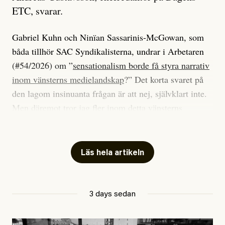
ETC, svarar.
Gabriel Kuhn och Ninïan Sassarinis-McGowan, som
båda tillhör SAC Syndikalisterna, undrar i Arbetaren
(#54/2026) om ”
sensationalism borde få styra narrativ
inom vänsterns medielandskap
?” Det korta svaret på
den lagom insinuanta frågan är att nej, självklart inte.
Men däremot tror jag fler inom detta vänsterns
medielandskap skulle må bra av en sund populism, i
betydelsen att göra avslöjande och undersökande
journalistik som vänder sig till många snarare än att
Läs hela artikeln
jaga inbördes beundran. Det har i alla fall fungerat för
Dagens ETC.
3 days sedan
Det är två specifika artiklar som Kuhn och Sassarinis-
McGowan riktar sin kritik mot.