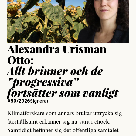
Jesper Lundby
Publicerad
15 July, 2026
Uppdaterad
15 July, 2026
Alexandra Urisman
Otto:
Allt brinner och de
”progressiva”
fortsätter som vanligt
#50/2026
Signerat
Klimatforskare som annars brukar uttrycka sig
återhållsamt erkänner sig nu vara i chock.
Samtidigt befinner sig det offentliga samtalet