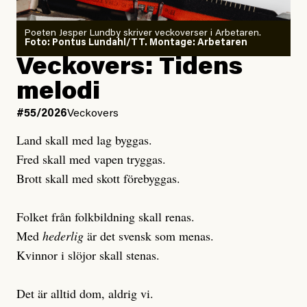
Poeten Jesper Lundby skriver veckoverser i Arbetaren.
Joel Kellgren
Foto: Pontus Lundahl/TT. Montage: Arbetaren
Debattartikel i Arbetaren
Veckovers: Tidens
Publicerad
3 August, 2026
Publicerad
6 August, 2026
melodi
Uppdaterad
3 August, 2026
Uppdaterad
7 August, 2026
#55/2026
Veckovers
Land skall med lag byggas.
Fred skall med vapen tryggas.
Brott skall med skott förebyggas.
Folket från folkbildning skall renas.
Med
hederlig
är det svensk som menas.
Kvinnor i slöjor skall stenas.
Det är alltid dom, aldrig vi.