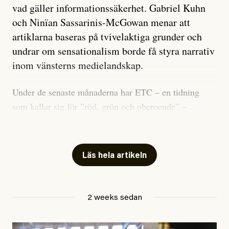
vad gäller informationssäkerhet. Gabriel Kuhn
och Ninïan Sassarinis-McGowan menar att
artiklarna baseras på tvivelaktiga grunder och
undrar om sensationalism borde få styra narrativ
inom vänsterns medielandskap.
Under de senaste månaderna har ETC – en tidning
som kallar sig för ”röd, grön och oberoende” –
publicerat två artiklar som vi gärna vill kommentera.
Artiklarna väcker flera frågor: Vem är det som ETC
skriver för? Vad betyder det att vara en ”röd, grön och
Läs hela artikeln
oberoende” tidning? Och vad är egentligen bra
journalistik?
2 weeks sedan
Den första artikeln publicerades den 10 mars 2026.
Titeln är
”Mystiska mannen förföljde ministern –