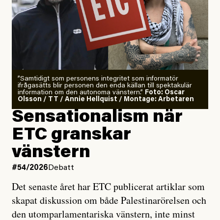
”Samtidigt som personens integritet som informatör
ifrågasätts blir personen den enda källan till spektakulär
information om den autonoma vänstern.”
Foto: Oscar
Olsson / TT / Annie Hellquist / Montage: Arbetaren
Sensationalism när
ETC granskar
vänstern
#54/2026
Debatt
Det senaste året har ETC publicerat artiklar som
skapat diskussion om både Palestinarörelsen och
den utomparlamentariska vänstern, inte minst