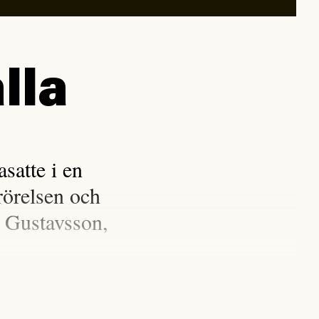
lla
satte i en
rörelsen och
 Gustavsson,