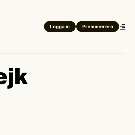
Logga in
Prenumerera
ejk