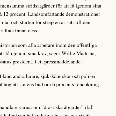
emensamma stridsåtgärder för att få igenom sina
å 12 procent. Landsomfattande demonstrationer
maj och starten för strejken är satt till den 1
träffats innan dess.
historien som alla arbetare inom den offentliga
tt få igenom sina krav, säger Willie Madisha,
satus president, i ett pressmeddelande.
bland andra lärare, sjuksköterskor och poliser
 så hög att statens bud om 6 procents löneökning
handlare varnat om ”drastiska åtgärder” ifall
 kallad samhällsviktig tjänst tas ut i strejk.