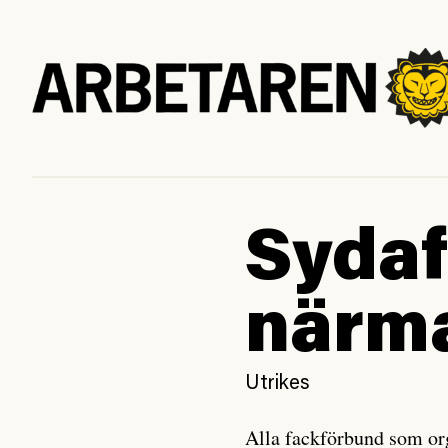
Sydaf
närma
Utrikes
Alla fackförbund som orga