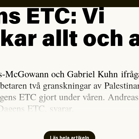
s ETC: Vi
kar allt och a
is-McGowann och Gabriel Kuhn ifråga
rbetaren två granskningar av Palestina
gens ETC gjort under våren. Andreas
Dagens ETC, svarar.
n Sassarinis-McGowan, som båda tillhör SAC
i Arbetaren (#54/2026) om ”
sensationalism
Läs hela artikeln