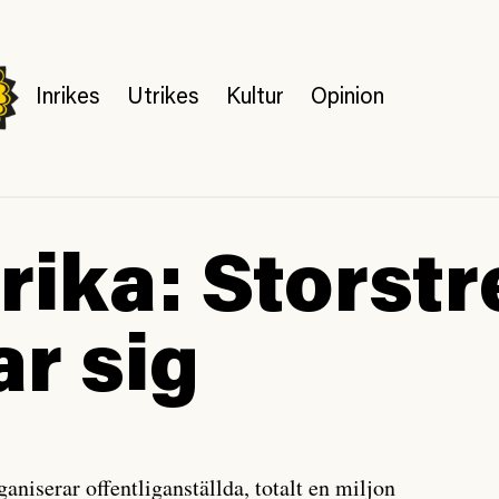
Inrikes
Utrikes
Kultur
Opinion
rika: Storstr
r sig
niserar offentliganställda, totalt en miljon