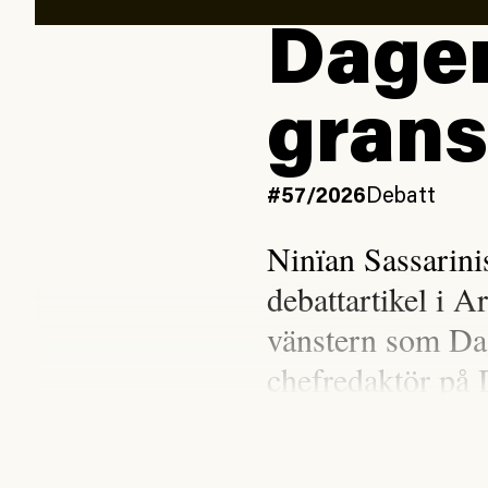
Dagen
grans
#57/2026
Debatt
Ninïan Sassarin
debattartikel i A
vänstern som Da
chefredaktör på 
Gabriel Kuhn och Ninïa
Syndikalisterna, undrar 