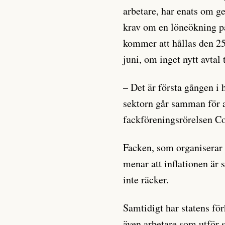
arbetare, har enats om g
krav om en löneökning p
kommer att hållas den 25 
juni, om inget nytt avtal 
– Det är första gången i 
sektorn går samman för a
fackföreningsrörelsen Co
Facken, som organiserar 
menar att inflationen är
inte räcker.
Samtidigt har statens för
även arbetare som utför så