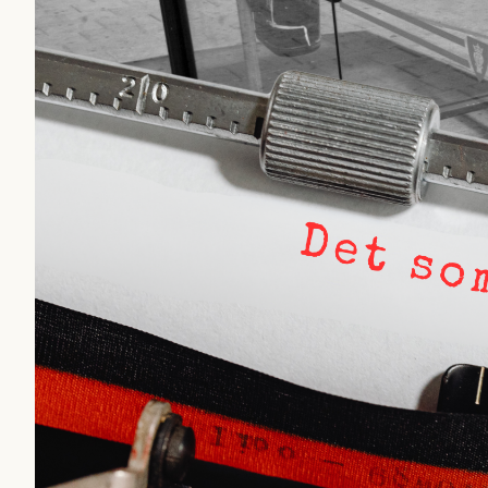
Säpo-informatör i den a
saker som inte ska blanda
rekryteras och vad hon 
Kuhn och Sassarinis-Mc
”opålitliga källor” för at
klickbete”. Nej, klickbet
Journalistiken är låst. E
förhoppningsvis att en n
sekunder senare om inte j
bygger dessa granskningar
intervjupersoner, inklusi
personen vars motiv att e
de grupper där Säpo-resu