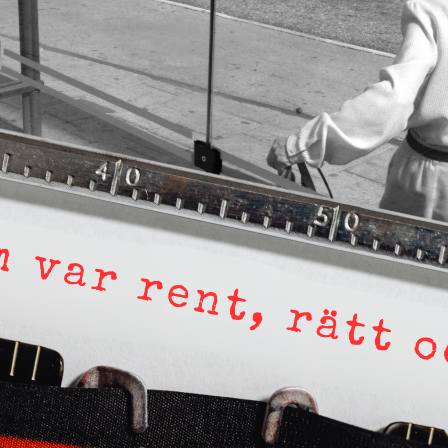
utonoma vänstern
”, som de anser ”blandar två
s”, det vill säga både hur en Säpo-resurs
möter i den autonoma miljön.
Gowan hävdar att Dagens ETC arbetar med
t istället prioritera ”sensationalism och
e är inte intressant för Dagens ETC.
n klatschig men korrekt rubrik gör
yfiken beställer prenumeration, men den avslutas
ournalistiken levererar substans. Självklart
 på olika källor, alltifrån domar till en mängd
ve generös möjlighet att bemöta för såväl
ngagera sig i Palestinarörelsen ifrågasätts som
rsen samlade in uppgifter. Researchen är