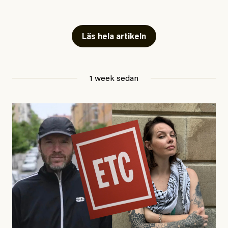
Snart skrivs boken ”Barn i
fängelse”
Läs hela artikeln
Jesper Lundby
1 week sedan
Publicerad
29 July, 2026
Uppdaterad
29 July, 2026