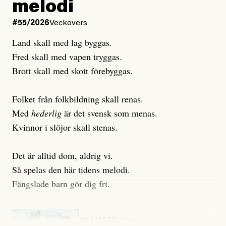
melodi
Uppdaterad
3 August, 2026
Uppdaterad
6 August, 2026
#55/2026
Veckovers
Land skall med lag byggas.
Fred skall med vapen tryggas.
Brott skall med skott förebyggas.
Folket från folkbildning skall renas.
Med
hederlig
är det svensk som menas.
Kvinnor i slöjor skall stenas.
Det är alltid dom, aldrig vi.
Så spelas den här tidens melodi.
Fängslade barn gör dig fri.
#54/2026
Kultur