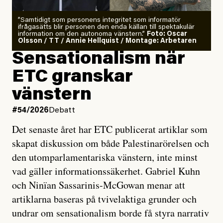
”Samtidigt som personens integritet som informatör
ifrågasätts blir personen den enda källan till spektakulär
information om den autonoma vänstern.”
Foto: Oscar
Olsson / TT / Annie Hellquist / Montage: Arbetaren
Sensationalism när
ETC granskar
vänstern
#54/2026
Debatt
Det senaste året har ETC publicerat artiklar som
skapat diskussion om både Palestinarörelsen och
den utomparlamentariska vänstern, inte minst
vad gäller informationssäkerhet. Gabriel Kuhn
och Ninïan Sassarinis-McGowan menar att
artiklarna baseras på tvivelaktiga grunder och
undrar om sensationalism borde få styra narrativ