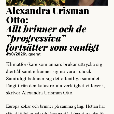
Alexandra Urisman
Otto:
Allt brinner och de
”progressiva”
fortsätter som vanligt
#50/2026
Signerat
Klimatforskare som annars brukar uttrycka sig
återhållsamt erkänner sig nu vara i chock.
Samtidigt befinner sig det offentliga samtalet
långt ifrån den katastrofala verklighet vi lever i,
skriver Alexandra Urisman Otto.
Europa kokar och brinner på samma gång. Hettan har
stängt Eiffeltornet
och lågorna står höga strax utanför