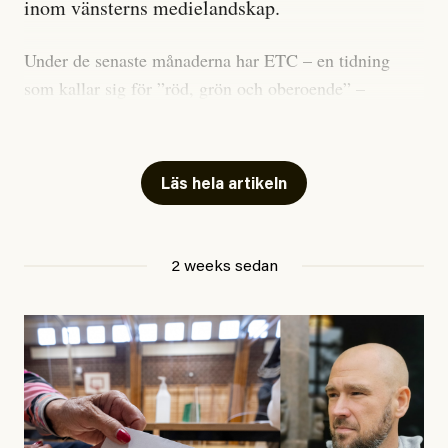
inom vänsterns medielandskap.
Under de senaste månaderna har ETC – en tidning
som kallar sig för ”röd, grön och oberoende” –
publicerat två artiklar som vi gärna vill kommentera.
Artiklarna väcker flera frågor: Vem är det som ETC
skriver för? Vad betyder det att vara en ”röd, grön och
Läs hela artikeln
oberoende” tidning? Och vad är egentligen bra
journalistik?
2 weeks sedan
Den första artikeln publicerades den 10 mars 2026.
Titeln är
”Mystiska mannen förföljde ministern –
utpekas som israelisk infiltratör”
. Enligt ingressen
handlar artikeln om en person vars ”bakgrund skapar
splittring och oro i rörelsen”. Problemet är att artikeln
skapar betydligt mer oro i palestinarörelsen – och den