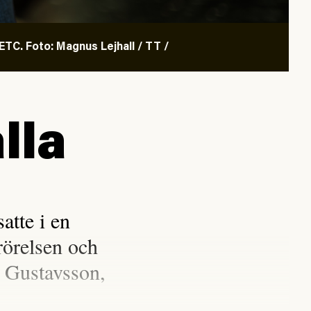
TC. Foto: Magnus Lejhall / TT /
lla
tte i en
rörelsen och
 Gustavsson,