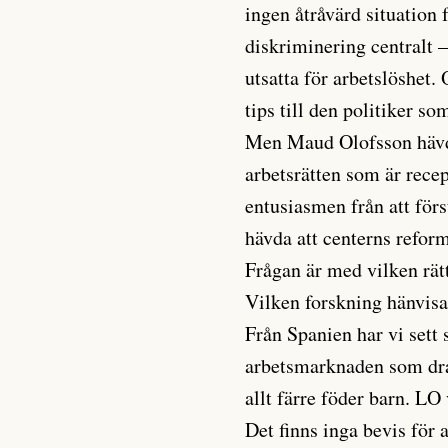
ingen åtråvärd situation f
diskriminering centralt –
utsatta för arbetslöshet. 
tips till den politiker so
Men Maud Olofsson hävdar
arbetsrätten som är recep
entusiasmen från att förs
hävda att centerns refor
Frågan är med vilken rätt
Vilken forskning hänvisa
Från Spanien har vi sett s
arbetsmarknaden som drab
allt färre föder barn. LO
Det finns inga bevis för at