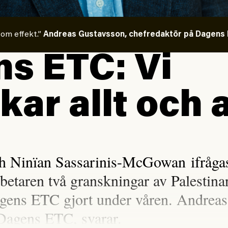
 om effekt.”
Andreas Gustavsson, chefredaktör på Dagens E
s ETC: Vi
kar allt och a
h Ninïan Sassarinis-McGowan ifrågasa
rbetaren två granskningar av Palestina
gens ETC gjort under våren. Andreas
Dagens ETC, svarar.