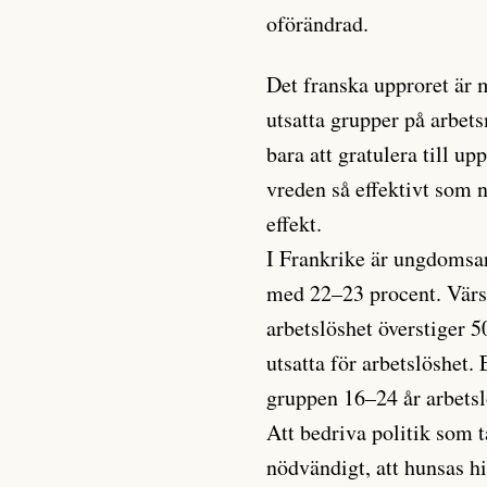
oförändrad.
Det franska upproret är m
utsatta grupper på arbet
bara att gratulera till u
vreden så effektivt som n
effekt.
I Frankrike är ungdomsar
med 22–23 procent. Värst
arbetslöshet överstiger 5
utsatta för arbetslöshet.
gruppen 16–24 år arbetsl
Att bedriva politik som 
nödvändigt, att hunsas hit