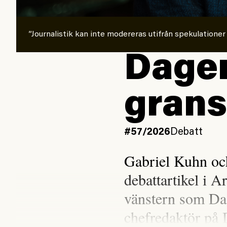
”Journalistik kan inte modereras utifrån spekulationer
Dagen
grans
#57/2026
Debatt
Gabriel Kuhn oc
debattartikel i A
vänstern som Da
chefredaktör på 