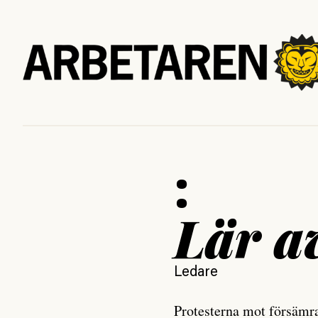
:
Lär a
Ledare
Protesterna mot försämra