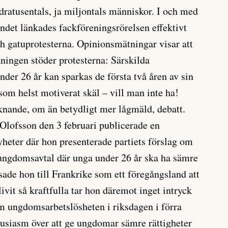
ndratusentals, ja miljontals människor. I och med
landet länkades fackföreningsrörelsen effektivt
 gatuprotesterna. Opinionsmätningar visar att
kningen stöder protesterna: Särskilda
der 26 år kan sparkas de första två åren av sin
som helst motiverat skäl – vill man inte ha!
iknande, om än betydligt mer lågmäld, debatt.
Olofsson den 3 februari publicerade en
yheter där hon presenterade partiets förslag om
da ungdomsavtal där unga under 26 år ska ha sämre
sade hon till Frankrike som ett föregångsland att
livit så kraftfulla tar hon däremot inget intryck
 om ungdomsarbetslösheten i riksdagen i förra
usiasm över att ge ungdomar sämre rättigheter