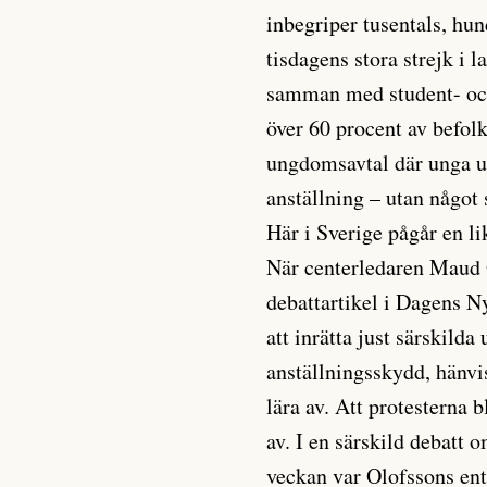
inbegriper tusentals, hu
tisdagens stora strejk i 
samman med student- och
över 60 procent av befol
ungdomsavtal där unga un
anställning – utan något 
Här i Sverige pågår en l
När centerledaren Maud 
debattartikel i Dagens N
att inrätta just särskil
anställningsskydd, hänvi
lära av. Att protesterna b
av. I en särskild debatt
veckan var Olofssons ent