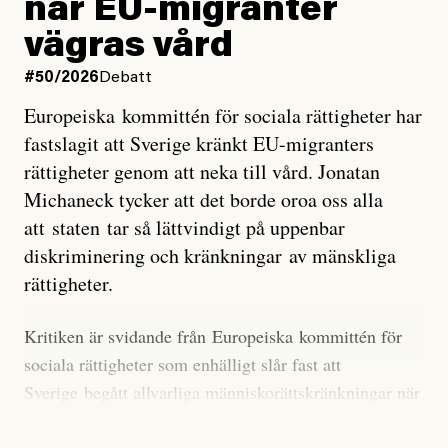
när EU-migranter
Stilla havet blir ovanligt varmt. Det påverkar vädret
vägras vård
över stora delar av världen och under
våren
har
forskare allt oftare varnat för att den här El Niñon
#50/2026
Debatt
kommer att bli extrem.
Europeiska kommittén för sociala rättigheter har
fastslagit att Sverige kränkt EU-migranters
Det verkar vara en underdrift, menar nu Zeke
rättigheter genom att neka till vård. Jonatan
Hausfather.
Michaneck tycker att det borde oroa oss alla
att staten tar så lättvindigt på uppenbar
”Det ser ut som att årets El Niño inte bara med stor
diskriminering och kränkningar av mänskliga
sannolikhet kommer att bli den starkaste sedan
rättigheter.
tillförlitliga mätningar inleddes – den kan till och med
bli den starkaste med en verkligt häpnadsväckande
Kritiken är svidande från Europeiska kommittén för
marginal”, skriver han.
sociala rättigheter som enhälligt slår fast att
Sverige begått allvarliga människorättskränkningar när
Styrkan i El Niño går att förutspå genom att mäta
staten och regioner nekat EU-migranter sjukvård,
avvikelser i havsytans temperatur i ett specifikt område