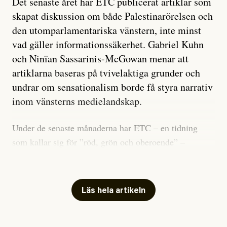
Det senaste året har ETC publicerat artiklar som
skapat diskussion om både Palestinarörelsen och
den utomparlamentariska vänstern, inte minst
vad gäller informationssäkerhet. Gabriel Kuhn
och Ninïan Sassarinis-McGowan menar att
artiklarna baseras på tvivelaktiga grunder och
undrar om sensationalism borde få styra narrativ
inom vänsterns medielandskap.
Under de senaste månaderna har ETC – en tidning
som kallar sig för ”röd, grön och oberoende” –
publicerat två artiklar som vi gärna vill kommentera.
Artiklarna väcker flera frågor: Vem är det som ETC
skriver för? Vad betyder det att vara en ”röd, grön och
Läs hela artikeln
oberoende” tidning? Och vad är egentligen bra
journalistik?