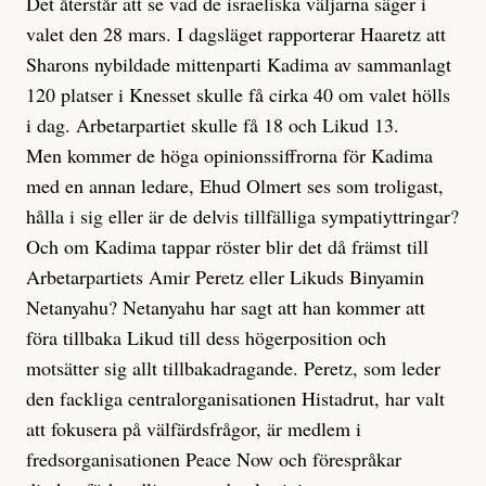
Det återstår att se vad de israeliska väljarna säger i
valet den 28 mars. I dagsläget rapporterar Haaretz att
Sharons nybildade mittenparti Kadima av sammanlagt
120 platser i Knesset skulle få cirka 40 om valet hölls
i dag. Arbetarpartiet skulle få 18 och Likud 13.
Men kommer de höga opinionssiffrorna för Kadima
med en annan ledare, Ehud Olmert ses som troligast,
hålla i sig eller är de delvis tillfälliga sympatiyttringar?
Och om Kadima tappar röster blir det då främst till
Arbetarpartiets Amir Peretz eller Likuds Binyamin
Netanyahu? Netanyahu har sagt att han kommer att
föra tillbaka Likud till dess högerposition och
motsätter sig allt tillbakadragande. Peretz, som leder
den fackliga centralorganisationen Histadrut, har valt
att fokusera på välfärdsfrågor, är medlem i
fredsorganisationen Peace Now och förespråkar