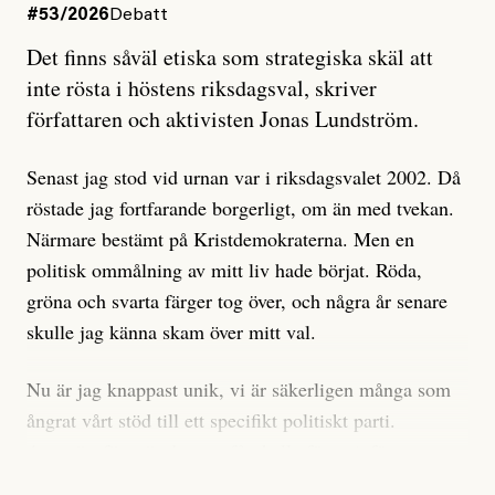
#53/2026
Debatt
Artikeln undersöker inte, som ETC påstår, ”vad som
Det finns såväl etiska som strategiska skäl att
är sant, vad som är rykten”, utan den bidrar bara till
inte rösta i höstens riksdagsval, skriver
ännu mer ryktesspridning. Det finns inte ett enda bevis
författaren och aktivisten Jonas Lundström.
på eller ens ett övertygande argument för att den
misstänkta personen är en infiltratör. Det som läsaren
Senast jag stod vid urnan var i riksdagsvalet 2002. Då
får veta är att personen har ändrat sina politiska åsikter
röstade jag fortfarande borgerligt, om än med tvekan.
under åren, att den har raderat tidigare innehåll på sina
Närmare bestämt på Kristdemokraterna. Men en
sociala medier, att artikelns författare inte förstår sig
politisk ommålning av mitt liv hade börjat. Röda,
på personens ekonomi och att det tydligen finns
gröna och svarta färger tog över, och några år senare
anonyma röster inom rörelsen som säger saker som
skulle jag känna skam över mitt val.
”Om du frågar mig så är han en infiltratör”. Det kan
anses vara anledningar att titta närmare på personen,
Nu är jag knappast unik, vi är säkerligen många som
men ingenting av detta är tillräckligt för att hänga ut
ångrat vårt stöd till ett specifikt politiskt parti.
den. Personen nämns visserligen inte vid namn i
Avsevärt färre är de som fått kalla fötter inför
artikeln men är lätt att identifiera för alla som är aktiva
röstningen som sådan.