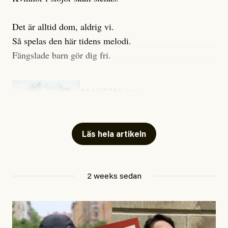
Det är alltid dom, aldrig vi.
Så spelas den här tidens melodi.
Fängslade barn gör dig fri.
#54/2026
Kultur
Snart skrivs boken ”Barn i
fängelse”
Läs hela artikeln
Jesper Lundby
2 weeks sedan
Publicerad
29 July, 2026
Uppdaterad
29 July, 2026