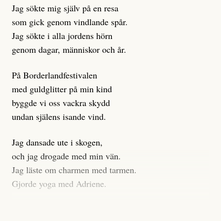
Jag sökte mig själv på en resa
klickbete är inte intressant för Dagens ETC.
som gick genom vindlande spår.
Journalistiken är låst. En klatschig men korrekt rubrik
Jag sökte i alla jordens hörn
gör förhoppningsvis att en nyfiken beställer
genom dagar, människor och år.
prenumeration, men den avslutas sekunder senare om
inte journalistiken levererar substans. Självklart bygger
På Borderlandfestivalen
dessa granskningar på olika källor, alltifrån domar till
med guldglitter på min kind
en mängd intervjupersoner, inklusive generös
byggde vi oss vackra skydd
möjlighet att bemöta för såväl personen vars motiv att
undan själens isande vind.
engagera sig i Palestinarörelsen ifrågasätts som de
grupper där Säpo-resursen samlade in uppgifter.
Jag dansade ute i skogen,
Researchen är grundlig.
och jag drogade med min vän.
Jag läste om charmen med tarmen.
Möjligen är det egentligen inte journalistikens metod
Gjorde yoga med Adriene.
som stör?
Jag gick till psykologen
Kuhn och Sassarinis-McGowan återkommer till att