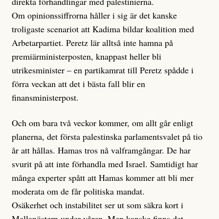
direkta förhandlingar med palestinierna.
Om opinionssiffrorna håller i sig är det kanske
troligaste scenariot att Kadima bildar koalition med
Arbetarpartiet. Peretz lär alltså inte hamna på
premiärministerposten, knappast heller bli
utrikesminister – en partikamrat till Peretz spådde i
förra veckan att det i bästa fall blir en
finansministerpost.
Och om bara två veckor kommer, om allt går enligt
planerna, det första palestinska parlamentsvalet på tio
år att hållas. Hamas tros nå valframgångar. De har
svurit på att inte förhandla med Israel. Samtidigt har
många experter spått att Hamas kommer att bli mer
moderata om de får politiska mandat.
Osäkerhet och instabilitet ser ut som säkra kort i
Mellanöstern under våren. Men kanske finns det