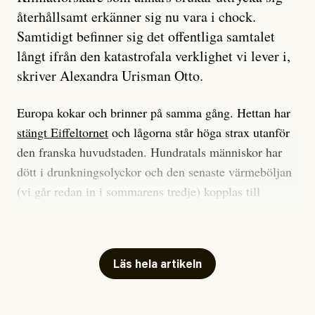
återhållsamt erkänner sig nu vara i chock.
Samtidigt befinner sig det offentliga samtalet
långt ifrån den katastrofala verklighet vi lever i,
skriver Alexandra Urisman Otto.
Europa kokar och brinner på samma gång. Hettan har
stängt Eiffeltornet
och lågorna står höga strax utanför
den franska huvudstaden. Hundratals människor har
dött i drunkningsolyckor och den senaste värmeböljan
(vi går redan in i sommarens tredje) kopplas till
tiotusentals för tidiga
dödsfall
.
Har du också panik i hettan? Känns det som en
mardröm? Bra, allt annat vore fullständigt orimligt.
Läs hela artikeln
Klimatforskaren Zeke Hausfather
skrev
på måndagen