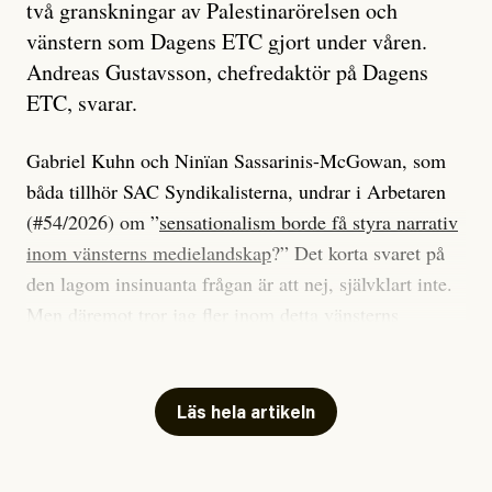
två granskningar av Palestinarörelsen och
vänstern som Dagens ETC gjort under våren.
Andreas Gustavsson, chefredaktör på Dagens
ETC, svarar.
Gabriel Kuhn och Ninïan Sassarinis-McGowan, som
båda tillhör SAC Syndikalisterna, undrar i Arbetaren
(#54/2026) om ”
sensationalism borde få styra narrativ
inom vänsterns medielandskap
?” Det korta svaret på
den lagom insinuanta frågan är att nej, självklart inte.
Men däremot tror jag fler inom detta vänsterns
medielandskap skulle må bra av en sund populism, i
betydelsen att göra avslöjande och undersökande
journalistik som vänder sig till många snarare än att
Läs hela artikeln
jaga inbördes beundran. Det har i alla fall fungerat för
Dagens ETC.