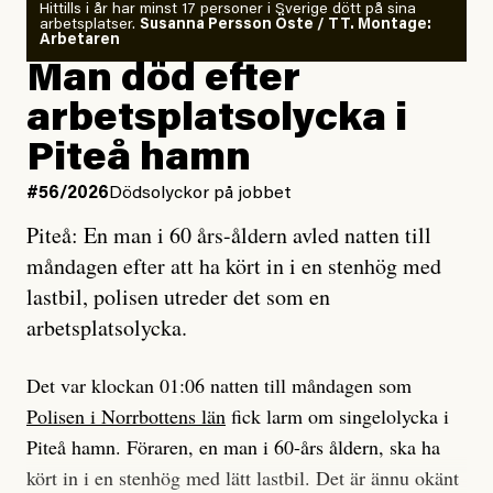
Om läkaren säger vaccinera dig
Hittills i år har minst 17 personer i Sverige dött på sina
arbetsplatser.
Susanna Persson Öste / TT. Montage:
så säger jag tvärtemot.
Vem är det som Dagens ETC skriver för?
Arbetaren
Man död efter
Jag lärde mig renovera
Vad betyder det att vara en röd, grön och oberoende
arbetsplatsolycka i
enligt uråldrig metod
tidning?
och lade min sista ungdom
Piteå hamn
på att laga en gammal bod.
Vad är bra journalistik?
#56/2026
Dödsolyckor på jobbet
Piteå: En man i 60 års-åldern avled natten till
Jag sökte ljuset och meningen,
Ett försök till korta svar som jag hoppas kan förtydliga
måndagen efter att ha kört in i en stenhög med
efter det som var rent, rätt och sant,
för Kuhn och Sassarinis-McGowan och andra hur jag
lastbil, polisen utreder det som en
och aldrig såg jag det klarare än
som chefredaktör ser på Dagens ETC:s uppdrag och
arbetsplatsolycka.
när jag ombord på bussen hjälpte en tant.
roll.
Det var klockan 01:06 natten till måndagen som
Vi skriver för våra läsare som vill bli informerade,
Polisen i Norrbottens län
fick larm om singelolycka i
#23/2026
Intervjun
överraskade, bekräftade, utmanade – och som kräver
Jesper Lundby: ”Livet i sig
Piteå hamn. Föraren, en man i 60-års åldern, ska ha
att vi granskar allt och alla.
är ganska politiskt”
kört in i en stenhög med lätt lastbil. Det är ännu okänt