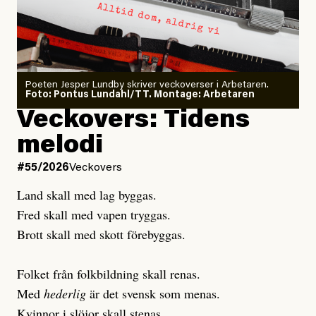
#54/2026
Debatt
minska
Sensationalism när ETC
granskar vänstern
Poeten Jesper Lundby skriver veckoverser i Arbetaren.
Joel Kellgren
Foto: Pontus Lundahl/TT. Montage: Arbetaren
Debattartikel i Arbetaren
Veckovers: Tidens
Publicerad
3 August, 2026
Publicerad
6 August, 2026
melodi
Uppdaterad
3 August, 2026
Uppdaterad
7 August, 2026
#55/2026
Veckovers
Land skall med lag byggas.
Fred skall med vapen tryggas.
Brott skall med skott förebyggas.
Folket från folkbildning skall renas.
Med
hederlig
är det svensk som menas.
Kvinnor i slöjor skall stenas.