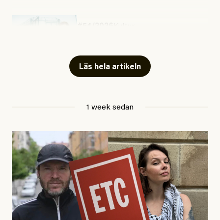
#54/2026
Kultur
Snart skrivs boken ”Barn i
fängelse”
Läs hela artikeln
Jesper Lundby
1 week sedan
Publicerad
29 July, 2026
Uppdaterad
29 July, 2026