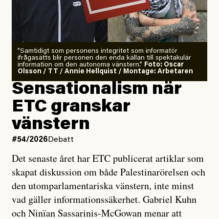
”Samtidigt som personens integritet som informatör
ifrågasätts blir personen den enda källan till spektakulär
information om den autonoma vänstern.”
Foto: Oscar
Olsson / TT / Annie Hellquist / Montage: Arbetaren
Sensationalism när
ETC granskar
vänstern
#54/2026
Debatt
Det senaste året har ETC publicerat artiklar som
skapat diskussion om både Palestinarörelsen och
den utomparlamentariska vänstern, inte minst
vad gäller informationssäkerhet. Gabriel Kuhn
och Ninïan Sassarinis-McGowan menar att