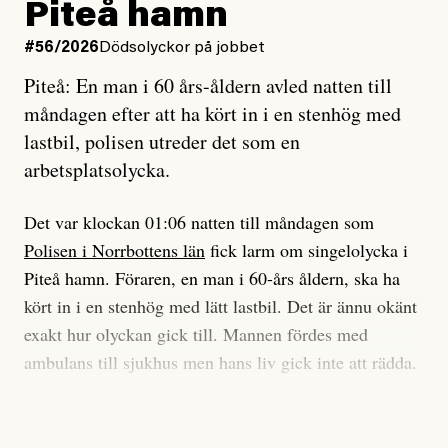
och lade min sista ungdom
Piteå hamn
på att laga en gammal bod.
#56/2026
Dödsolyckor på jobbet
Piteå: En man i 60 års-åldern avled natten till
Jag sökte ljuset och meningen,
måndagen efter att ha kört in i en stenhög med
efter det som var rent, rätt och sant,
lastbil, polisen utreder det som en
och aldrig såg jag det klarare än
arbetsplatsolycka.
när jag ombord på bussen hjälpte en tant.
Det var klockan 01:06 natten till måndagen som
Polisen i Norrbottens län
fick larm om singelolycka i
#23/2026
Intervjun
Jesper Lundby: ”Livet i sig
Piteå hamn. Föraren, en man i 60-års åldern, ska ha
är ganska politiskt”
kört in i en stenhög med lätt lastbil. Det är ännu okänt
exakt hur olyckan gick till. Mannen fördes med
ambulans till sjukhus men hans liv gick inte att rädda.
Jesper Lundby
– Vi utreder det som en arbetsplatsolycka och har
Publicerad
5 August, 2026
samlat in kameraövervakning och hållit förhör på