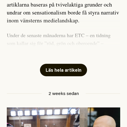
artiklarna baseras på tvivelaktiga grunder och
undrar om sensationalism borde få styra narrativ
inom vänsterns medielandskap.
Under de senaste månaderna har ETC – en tidning
som kallar sig för ”röd, grön och oberoende” –
publicerat två artiklar som vi gärna vill kommentera.
Artiklarna väcker flera frågor: Vem är det som ETC
skriver för? Vad betyder det att vara en ”röd, grön och
Läs hela artikeln
oberoende” tidning? Och vad är egentligen bra
journalistik?
2 weeks sedan
Den första artikeln publicerades den 10 mars 2026.
Titeln är
”Mystiska mannen förföljde ministern –
utpekas som israelisk infiltratör”
. Enligt ingressen
handlar artikeln om en person vars ”bakgrund skapar