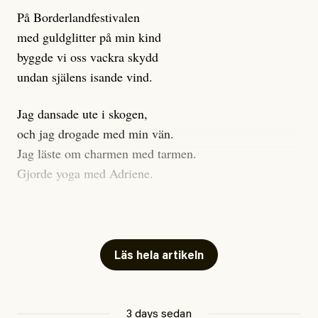
På Borderlandfestivalen
med guldglitter på min kind
byggde vi oss vackra skydd
undan själens isande vind.
Jag dansade ute i skogen,
och jag drogade med min vän.
Jag läste om charmen med tarmen.
Gjorde yoga med Adriene.
Jag gick till psykologen
för en ADHD-utredning.
Jag gick djupt ner i mitt trauma.
Läs hela artikeln
Undersökte min anknytning
Att vara ekonomiskt beroende
3 days sedan