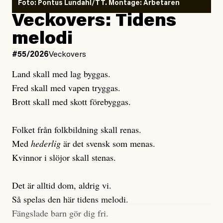
Foto: Pontus Lundahl/TT. Montage: Arbetaren
Veckovers: Tidens
Publicerad
3 August, 2026
melodi
Uppdaterad
3 August, 2026
#55/2026
Veckovers
Land skall med lag byggas.
Fred skall med vapen tryggas.
Brott skall med skott förebyggas.
Folket från folkbildning skall renas.
Med
hederlig
är det svensk som menas.
Kvinnor i slöjor skall stenas.
Det är alltid dom, aldrig vi.
Så spelas den här tidens melodi.
Fängslade barn gör dig fri.