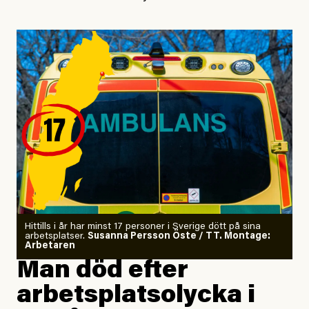
ville jag gärna sluta
så jag investerade allt jag ägde
i en kryptovaluta.
Jag gjorde en digital detox
för att höra tankarna snacka.
Jag letade tantrisk närhet
på kursgården Ängsbacka.
Jag är tränad i kontaktimprodans
och utbildad kaospilot.
Om läkaren säger vaccinera dig
Hittills i år har minst 17 personer i Sverige dött på sina
arbetsplatser.
Susanna Persson Öste / TT. Montage:
så säger jag tvärtemot.
Arbetaren
Man död efter
Jag lärde mig renovera
arbetsplatsolycka i
enligt uråldrig metod