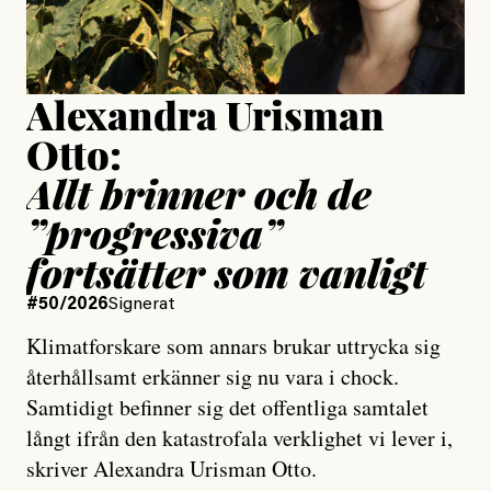
Publicerad
15 July, 2026
Uppdaterad
15 July, 2026
Alexandra Urisman
Otto:
Allt brinner och de
”progressiva”
fortsätter som vanligt
#50/2026
Signerat
Klimatforskare som annars brukar uttrycka sig
återhållsamt erkänner sig nu vara i chock.
Samtidigt befinner sig det offentliga samtalet
långt ifrån den katastrofala verklighet vi lever i,
skriver Alexandra Urisman Otto.