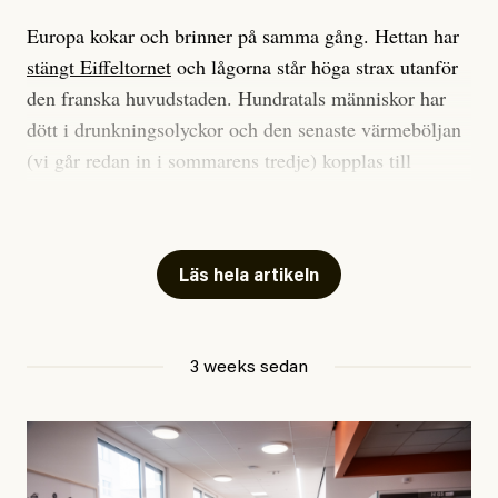
Europa kokar och brinner på samma gång. Hettan har
stängt Eiffeltornet
och lågorna står höga strax utanför
den franska huvudstaden. Hundratals människor har
dött i drunkningsolyckor och den senaste värmeböljan
(vi går redan in i sommarens tredje) kopplas till
tiotusentals för tidiga
dödsfall
.
Har du också panik i hettan? Känns det som en
mardröm? Bra, allt annat vore fullständigt orimligt.
Läs hela artikeln
Klimatforskaren Zeke Hausfather
skrev
på måndagen
att han brukar vara ganska återhållsam när han
3 weeks sedan
diskuterar klimatdata. Bara en enda gång – i
september 2023, när de globala temperaturerna för
månaden visade sig vara hela 0,5 °C varmare än någon
tidigare septembermånad – har han blivit chockad.