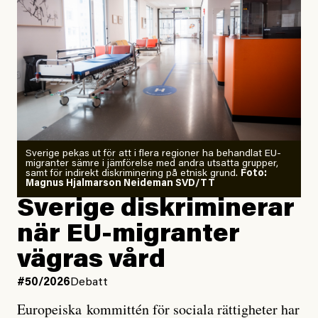
”Fram till i dag”, skriver han.
Årets El Niño kan bli den
starkaste som uppmätts
Zeke Hausfather är chockad igen efter att ha
Sverige pekas ut för att i flera regioner ha behandlat EU-
analyserat hur de olika klimatmodellerna bedömer
migranter sämre i jämförelse med andra utsatta grupper,
samt för indirekt diskriminering på etnisk grund.
Foto:
läget för hur den begynnande El Niño-händelsen ska
Magnus Hjalmarson Neideman SVD/TT
utveckla sig. El Niño är ett återkommande
Sverige diskriminerar
väderfenomen som uppstår när havsvattnet i delar av
när EU-migranter
Stilla havet blir ovanligt varmt. Det påverkar vädret
vägras vård
över stora delar av världen och under
våren
har
forskare allt oftare varnat för att den här El Niñon
#50/2026
Debatt
kommer att bli extrem.
Europeiska kommittén för sociala rättigheter har