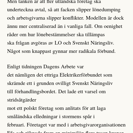
Men tanken är att fler utländska företag ska
underteckna avtal, så att facken slipper lönedumping
och arbetsgivarna slipper konflikter. Modellen är dock
ännu mer centraliserad än i vanliga fall. Om oenighet
råder om hur lönebestämmelser ska tillämpas
ska frågan avgöras av LO och Svenskt Näringsliv.
Något som knappast gynnar mer radikala förbund.
Enligt tidningen Dagens Arbete var
det nämligen det ettriga Elektrikerförbundet som
skrämde ett i grunden ovilligt Svenskt Näringsliv
till förhandlingsbordet. Det lade ett varsel om
stridsåtgärder
mot ett polskt företag som anlitats för att laga
småländska elledningar i stormens spår i
februari. Företaget var med i arbetsgivarorganisationen
Efa och räknade fram en minimilön flera tusen kronor