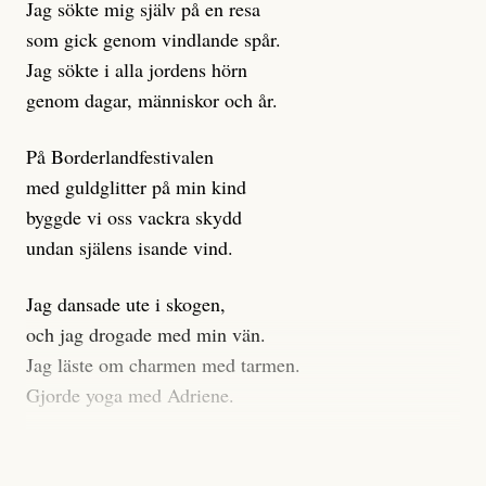
Jag sökte mig själv på en resa
klickbete är inte intressant för Dagens ETC.
som gick genom vindlande spår.
Journalistiken är låst. En klatschig men korrekt rubrik
Jag sökte i alla jordens hörn
gör förhoppningsvis att en nyfiken beställer
genom dagar, människor och år.
prenumeration, men den avslutas sekunder senare om
inte journalistiken levererar substans. Självklart bygger
På Borderlandfestivalen
dessa granskningar på olika källor, alltifrån domar till
med guldglitter på min kind
en mängd intervjupersoner, inklusive generös
byggde vi oss vackra skydd
möjlighet att bemöta för såväl personen vars motiv att
undan själens isande vind.
engagera sig i Palestinarörelsen ifrågasätts som de
grupper där Säpo-resursen samlade in uppgifter.
Jag dansade ute i skogen,
Researchen är grundlig.
och jag drogade med min vän.
Jag läste om charmen med tarmen.
Möjligen är det egentligen inte journalistikens metod
Gjorde yoga med Adriene.
som stör?
Jag gick till psykologen
Kuhn och Sassarinis-McGowan återkommer till att