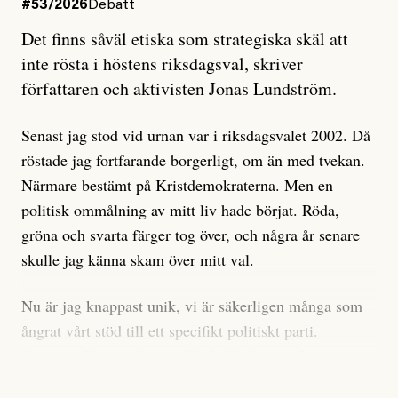
#53/2026
Debatt
Artikeln undersöker inte, som ETC påstår, ”vad som
Det finns såväl etiska som strategiska skäl att
är sant, vad som är rykten”, utan den bidrar bara till
inte rösta i höstens riksdagsval, skriver
ännu mer ryktesspridning. Det finns inte ett enda bevis
författaren och aktivisten Jonas Lundström.
på eller ens ett övertygande argument för att den
misstänkta personen är en infiltratör. Det som läsaren
Senast jag stod vid urnan var i riksdagsvalet 2002. Då
får veta är att personen har ändrat sina politiska åsikter
röstade jag fortfarande borgerligt, om än med tvekan.
under åren, att den har raderat tidigare innehåll på sina
Närmare bestämt på Kristdemokraterna. Men en
sociala medier, att artikelns författare inte förstår sig
politisk ommålning av mitt liv hade börjat. Röda,
på personens ekonomi och att det tydligen finns
gröna och svarta färger tog över, och några år senare
anonyma röster inom rörelsen som säger saker som
skulle jag känna skam över mitt val.
”Om du frågar mig så är han en infiltratör”. Det kan
anses vara anledningar att titta närmare på personen,
Nu är jag knappast unik, vi är säkerligen många som
men ingenting av detta är tillräckligt för att hänga ut
ångrat vårt stöd till ett specifikt politiskt parti.
den. Personen nämns visserligen inte vid namn i
Avsevärt färre är de som fått kalla fötter inför
artikeln men är lätt att identifiera för alla som är aktiva
röstningen som sådan.