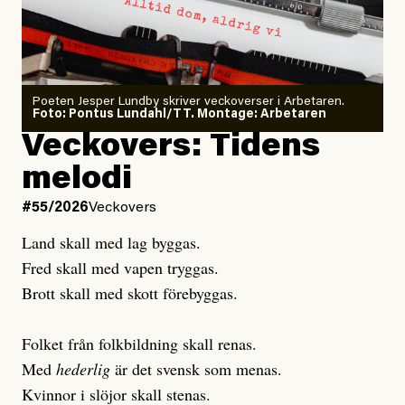
minska
Sensationalism när ETC
granskar vänstern
Poeten Jesper Lundby skriver veckoverser i Arbetaren.
Joel Kellgren
Foto: Pontus Lundahl/TT. Montage: Arbetaren
Debattartikel i Arbetaren
Veckovers: Tidens
Publicerad
3 August, 2026
Publicerad
6 August, 2026
melodi
Uppdaterad
3 August, 2026
Uppdaterad
7 August, 2026
#55/2026
Veckovers
Land skall med lag byggas.
Fred skall med vapen tryggas.
Brott skall med skott förebyggas.
Folket från folkbildning skall renas.
Med
hederlig
är det svensk som menas.
Kvinnor i slöjor skall stenas.