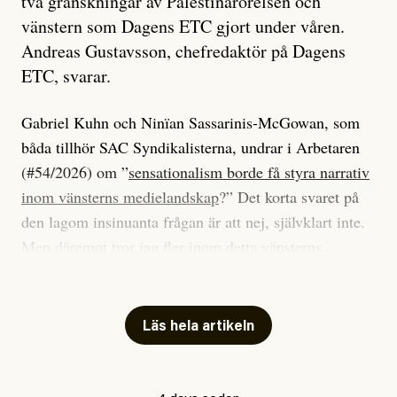
två granskningar av Palestinarörelsen och
vänstern som Dagens ETC gjort under våren.
Andreas Gustavsson, chefredaktör på Dagens
ETC, svarar.
Gabriel Kuhn och Ninïan Sassarinis-McGowan, som
båda tillhör SAC Syndikalisterna, undrar i Arbetaren
(#54/2026) om ”
sensationalism borde få styra narrativ
inom vänsterns medielandskap
?” Det korta svaret på
den lagom insinuanta frågan är att nej, självklart inte.
Men däremot tror jag fler inom detta vänsterns
medielandskap skulle må bra av en sund populism, i
betydelsen att göra avslöjande och undersökande
journalistik som vänder sig till många snarare än att
Läs hela artikeln
jaga inbördes beundran. Det har i alla fall fungerat för
Dagens ETC.