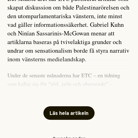
skapat diskussion om både Palestinarörelsen och
den utomparlamentariska vänstern, inte minst
vad gäller informationssäkerhet. Gabriel Kuhn
och Ninïan Sassarinis-McGowan menar att
artiklarna baseras på tvivelaktiga grunder och
undrar om sensationalism borde få styra narrativ
inom vänsterns medielandskap.
Under de senaste månaderna har ETC – en tidning
som kallar sig för ”röd, grön och oberoende” –
publicerat två artiklar som vi gärna vill kommentera.
Artiklarna väcker flera frågor: Vem är det som ETC
skriver för? Vad betyder det att vara en ”röd, grön och
Läs hela artikeln
oberoende” tidning? Och vad är egentligen bra
journalistik?