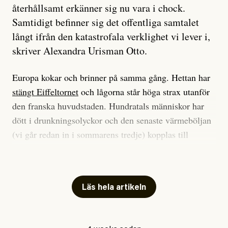
återhållsamt erkänner sig nu vara i chock.
Samtidigt befinner sig det offentliga samtalet
långt ifrån den katastrofala verklighet vi lever i,
skriver Alexandra Urisman Otto.
Europa kokar och brinner på samma gång. Hettan har
stängt Eiffeltornet
och lågorna står höga strax utanför
den franska huvudstaden. Hundratals människor har
dött i drunkningsolyckor och den senaste värmeböljan
(vi går redan in i sommarens tredje) kopplas till
tiotusentals för tidiga
dödsfall
.
Har du också panik i hettan? Känns det som en
mardröm? Bra, allt annat vore fullständigt orimligt.
Läs hela artikeln
Klimatforskaren Zeke Hausfather
skrev
på måndagen