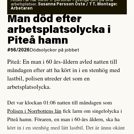
Hittills i år har minst 17 personer i Sverige dött på sina
arbetsplatser.
Susanna Persson Öste / TT. Montage:
så säger jag tvärtemot.
Vem är det som Dagens ETC skriver för?
Arbetaren
Man död efter
Jag lärde mig renovera
Vad betyder det att vara en röd, grön och oberoende
arbetsplatsolycka i
enligt uråldrig metod
tidning?
och lade min sista ungdom
Piteå hamn
på att laga en gammal bod.
Vad är bra journalistik?
#56/2026
Dödsolyckor på jobbet
Piteå: En man i 60 års-åldern avled natten till
Jag sökte ljuset och meningen,
Ett försök till korta svar som jag hoppas kan förtydliga
måndagen efter att ha kört in i en stenhög med
efter det som var rent, rätt och sant,
för Kuhn och Sassarinis-McGowan och andra hur jag
lastbil, polisen utreder det som en
och aldrig såg jag det klarare än
som chefredaktör ser på Dagens ETC:s uppdrag och
arbetsplatsolycka.
när jag ombord på bussen hjälpte en tant.
roll.
Det var klockan 01:06 natten till måndagen som
Vi skriver för våra läsare som vill bli informerade,
Polisen i Norrbottens län
fick larm om singelolycka i
#23/2026
Intervjun
överraskade, bekräftade, utmanade – och som kräver
Jesper Lundby: ”Livet i sig
Piteå hamn. Föraren, en man i 60-års åldern, ska ha
att vi granskar allt och alla.
är ganska politiskt”
kört in i en stenhög med lätt lastbil. Det är ännu okänt