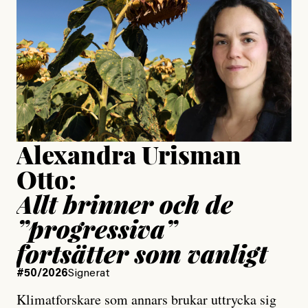
Jonas Lundström
Publicerad
24 July, 2026
Jesper Lundby
Publicerad
15 July, 2026
Uppdaterad
15 July, 2026
Alexandra Urisman
Otto:
Allt brinner och de
”progressiva”
fortsätter som vanligt
#50/2026
Signerat
Klimatforskare som annars brukar uttrycka sig