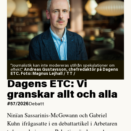
”Journalistik kan inte modereras utifrån spekulationer om
effekt.”
Andreas Gustavsson, chefredaktör på Dagens
ETC. Foto: Magnus Lejhall / TT /
Dagens ETC: Vi
granskar allt och alla
#57/2026
Debatt
Ninïan Sassarinis-McGowann och Gabriel
Kuhn ifrågasatte i en debattartikel i Arbetaren