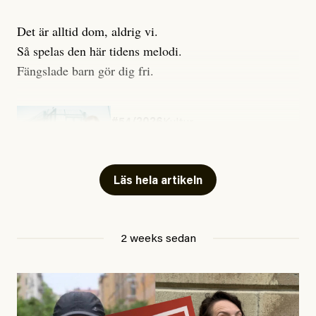
Det är alltid dom, aldrig vi.
Så spelas den här tidens melodi.
Fängslade barn gör dig fri.
#54/2026
Kultur
Snart skrivs boken ”Barn i
fängelse”
Läs hela artikeln
Jesper Lundby
2 weeks sedan
Publicerad
29 July, 2026
Uppdaterad
29 July, 2026