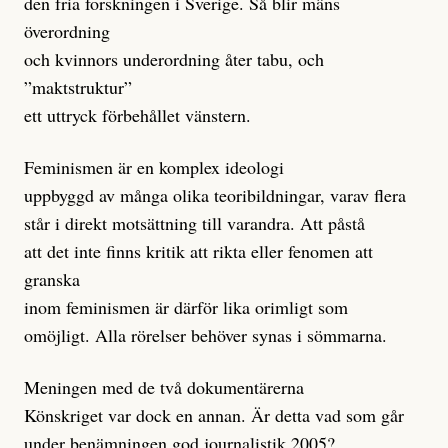
den fria forskningen i Sverige. Så blir mäns
överordning
och kvinnors underordning åter tabu, och
”maktstruktur”
ett uttryck förbehållet vänstern.
Feminismen är en komplex ideologi
uppbyggd av många olika teoribildningar, varav flera
står i direkt motsättning till varandra. Att påstå
att det inte finns kritik att rikta eller fenomen att
granska
inom feminismen är därför lika orimligt som
omöjligt. Alla rörelser behöver synas i sömmarna.
Meningen med de två dokumentärerna
Könskriget var dock en annan. Är detta vad som går
under benämningen god journalistik 2005?