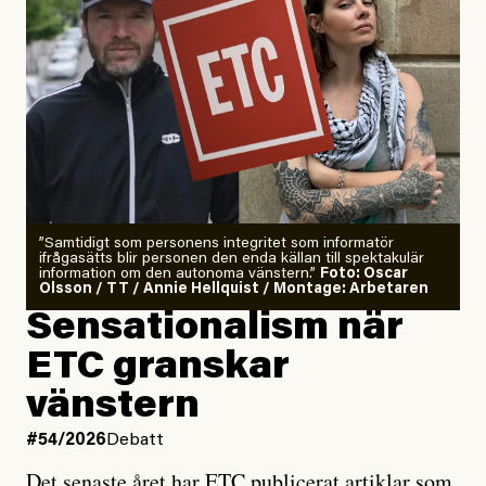
”Samtidigt som personens integritet som informatör
ifrågasätts blir personen den enda källan till spektakulär
information om den autonoma vänstern.”
Foto: Oscar
Olsson / TT / Annie Hellquist / Montage: Arbetaren
Sensationalism när
ETC granskar
vänstern
#54/2026
Debatt
Det senaste året har ETC publicerat artiklar som