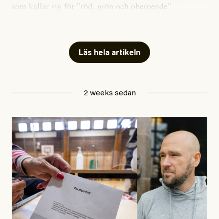
som kallar sig för ”röd, grön och oberoende” –
publicerat två artiklar som vi gärna vill kommentera.
Artiklarna väcker flera frågor: Vem är det som ETC
skriver för? Vad betyder det att vara en ”röd, grön och
Läs hela artikeln
oberoende” tidning? Och vad är egentligen bra
journalistik?
2 weeks sedan
Den första artikeln publicerades den 10 mars 2026.
Titeln är
”Mystiska mannen förföljde ministern –
utpekas som israelisk infiltratör”
. Enligt ingressen
handlar artikeln om en person vars ”bakgrund skapar
splittring och oro i rörelsen”. Problemet är att artikeln
skapar betydligt mer oro i palestinarörelsen – och den
oberoende vänstern – än den porträtterade personen
eller dess bakgrund.