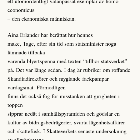
ett utomordentligt välanpassat exemplar av homo
economicus
– den ekonomiska människan.
Aina Erlander har berättat hur hennes
make, Tage, efter sin tid som statsminister noga
lämnade tillbaka
varenda blyertspenna med texten “tillhör statsverket”
på. Det var länge sedan. I dag är rubriker om roffande
Skandiadirektörer och myglande fackpampar
vardagsmat. Förmodligen
finns det också fog för misstanken att girigheten i
toppen
sipprar nedåt i samhällspyramiden och gödslar en
kultur av bidragsbedrägerier, svarta lägenhetsaffärer
och skattefusk. I Skatteverkets senaste undersökning
av allmänhetens