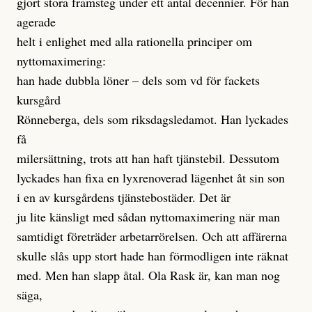
gjort stora framsteg under ett antal decennier. För han
agerade
helt i enlighet med alla rationella principer om
nyttomaximering:
han hade dubbla löner – dels som vd för fackets
kursgård
Rönneberga, dels som riksdagsledamot. Han lyckades
få
milersättning, trots att han haft tjänstebil. Dessutom
lyckades han fixa en lyxrenoverad lägenhet åt sin son
i en av kursgårdens tjänstebostäder. Det är
ju lite känsligt med sådan nyttomaximering när man
samtidigt företräder arbetarrörelsen. Och att affärerna
skulle slås upp stort hade han förmodligen inte räknat
med. Men han slapp åtal. Ola Rask är, kan man nog
säga,