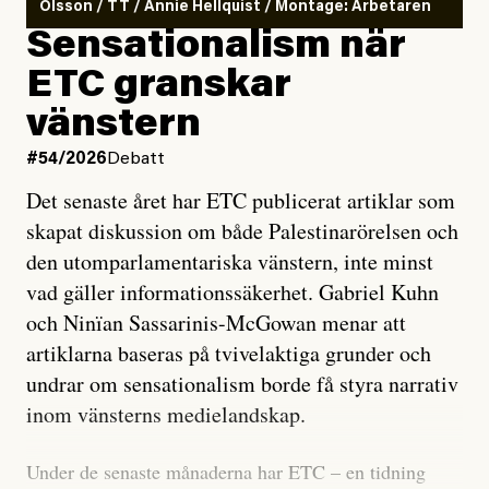
Olsson / TT / Annie Hellquist / Montage: Arbetaren
Sensationalism när
ETC granskar
vänstern
#54/2026
Debatt
Det senaste året har ETC publicerat artiklar som
skapat diskussion om både Palestinarörelsen och
den utomparlamentariska vänstern, inte minst
vad gäller informationssäkerhet. Gabriel Kuhn
och Ninïan Sassarinis-McGowan menar att
artiklarna baseras på tvivelaktiga grunder och
undrar om sensationalism borde få styra narrativ
inom vänsterns medielandskap.
Under de senaste månaderna har ETC – en tidning