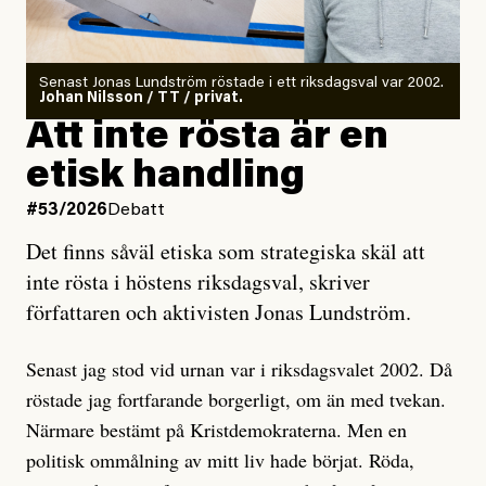
Det finns en väldigt enkel regel inom alla politiska
rörelser när det gäller misstänkta infiltratörer:
Antingen har en bevis på att de är infiltratörer, och då
Senast Jonas Lundström röstade i ett riksdagsval var 2002.
ska en gå ut med det så fort det bara går för att skydda
Johan Nilsson / TT / privat.
rörelsen. Eller så har en inga bevis, bara misstankar,
Att inte rösta är en
och då ska en efterforska diskret, just för att inte skapa
etisk handling
oro inom rörelsen.
#53/2026
Debatt
Artikeln undersöker inte, som ETC påstår, ”vad som
Det finns såväl etiska som strategiska skäl att
är sant, vad som är rykten”, utan den bidrar bara till
inte rösta i höstens riksdagsval, skriver
ännu mer ryktesspridning. Det finns inte ett enda bevis
författaren och aktivisten Jonas Lundström.
på eller ens ett övertygande argument för att den
misstänkta personen är en infiltratör. Det som läsaren
Senast jag stod vid urnan var i riksdagsvalet 2002. Då
får veta är att personen har ändrat sina politiska åsikter
röstade jag fortfarande borgerligt, om än med tvekan.
under åren, att den har raderat tidigare innehåll på sina
Närmare bestämt på Kristdemokraterna. Men en
sociala medier, att artikelns författare inte förstår sig
politisk ommålning av mitt liv hade börjat. Röda,