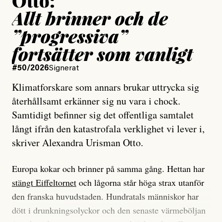
Otto:
Allt brinner och de
”progressiva”
fortsätter som vanligt
#50/2026
Signerat
Klimatforskare som annars brukar uttrycka sig
återhållsamt erkänner sig nu vara i chock.
Samtidigt befinner sig det offentliga samtalet
långt ifrån den katastrofala verklighet vi lever i,
skriver Alexandra Urisman Otto.
Europa kokar och brinner på samma gång. Hettan har
stängt Eiffeltornet
och lågorna står höga strax utanför
den franska huvudstaden. Hundratals människor har
dött i drunkningsolyckor och den senaste värmeböljan