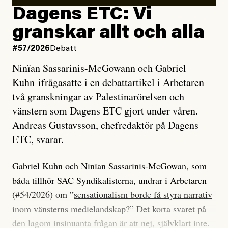
Dagens ETC: Vi
granskar allt och alla
#57/2026
Debatt
Ninïan Sassarinis-McGowann och Gabriel
Kuhn ifrågasatte i en debattartikel i Arbetaren
två granskningar av Palestinarörelsen och
vänstern som Dagens ETC gjort under våren.
Andreas Gustavsson, chefredaktör på Dagens
ETC, svarar.
Gabriel Kuhn och Ninïan Sassarinis-McGowan, som
båda tillhör SAC Syndikalisterna, undrar i Arbetaren
(#54/2026) om ”
sensationalism borde få styra narrativ
inom vänsterns medielandskap
?” Det korta svaret på
den lagom insinuanta frågan är att nej, självklart inte.