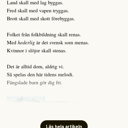
Land skall med lag byggas.
Fred skall med vapen tryggas.
Brott skall med skott förebyggas.
Folket från folkbildning skall renas.
Med
hederlig
är det svensk som menas.
Kvinnor i slöjor skall stenas.
Det är alltid dom, aldrig vi.
Så spelas den här tidens melodi.
Fängslade barn gör dig fri.
#54/2026
Kultur
Snart skrivs boken ”Barn i
fängelse”
Läs hela artikeln