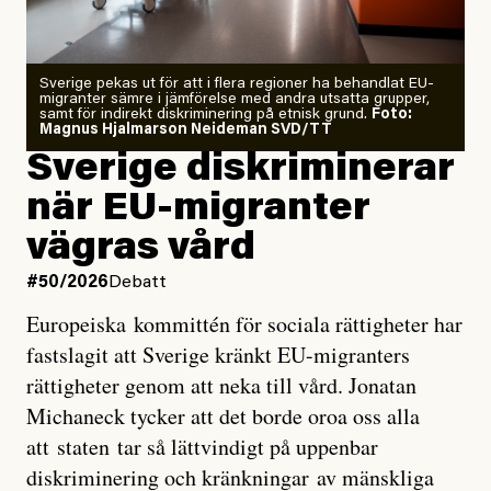
starkaste som uppmätts
Zeke Hausfather är chockad igen efter att ha
Sverige pekas ut för att i flera regioner ha behandlat EU-
analyserat hur de olika klimatmodellerna bedömer
migranter sämre i jämförelse med andra utsatta grupper,
samt för indirekt diskriminering på etnisk grund.
Foto:
läget för hur den begynnande El Niño-händelsen ska
Magnus Hjalmarson Neideman SVD/TT
utveckla sig. El Niño är ett återkommande
Sverige diskriminerar
väderfenomen som uppstår när havsvattnet i delar av
när EU-migranter
Stilla havet blir ovanligt varmt. Det påverkar vädret
vägras vård
över stora delar av världen och under
våren
har
forskare allt oftare varnat för att den här El Niñon
#50/2026
Debatt
kommer att bli extrem.
Europeiska kommittén för sociala rättigheter har
fastslagit att Sverige kränkt EU-migranters
Det verkar vara en underdrift, menar nu Zeke
rättigheter genom att neka till vård. Jonatan
Hausfather.
Michaneck tycker att det borde oroa oss alla
att staten tar så lättvindigt på uppenbar
”Det ser ut som att årets El Niño inte bara med stor
diskriminering och kränkningar av mänskliga
sannolikhet kommer att bli den starkaste sedan