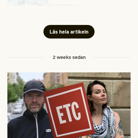
#54/2026
Kultur
Snart skrivs boken ”Barn i
fängelse”
Läs hela artikeln
Jesper Lundby
2 weeks sedan
Publicerad
29 July, 2026
Uppdaterad
29 July, 2026