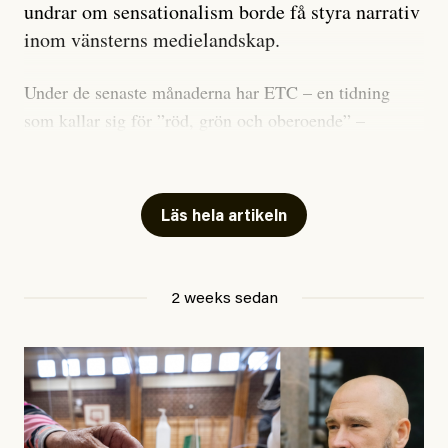
undrar om sensationalism borde få styra narrativ
inom vänsterns medielandskap.
Under de senaste månaderna har ETC – en tidning
som kallar sig för ”röd, grön och oberoende” –
publicerat två artiklar som vi gärna vill kommentera.
Artiklarna väcker flera frågor: Vem är det som ETC
skriver för? Vad betyder det att vara en ”röd, grön och
Läs hela artikeln
oberoende” tidning? Och vad är egentligen bra
journalistik?
2 weeks sedan
Den första artikeln publicerades den 10 mars 2026.
Titeln är
”Mystiska mannen förföljde ministern –
utpekas som israelisk infiltratör”
. Enligt ingressen
handlar artikeln om en person vars ”bakgrund skapar
splittring och oro i rörelsen”. Problemet är att artikeln