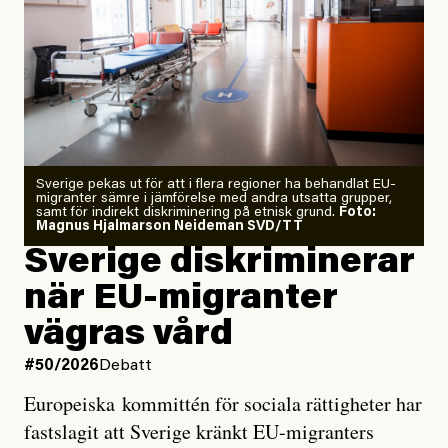
”Fram till i dag”, skriver han.
Årets El Niño kan bli den
starkaste som uppmätts
Zeke Hausfather är chockad igen efter att ha
Sverige pekas ut för att i flera regioner ha behandlat EU-
analyserat hur de olika klimatmodellerna bedömer
migranter sämre i jämförelse med andra utsatta grupper,
samt för indirekt diskriminering på etnisk grund.
Foto:
läget för hur den begynnande El Niño-händelsen ska
Magnus Hjalmarson Neideman SVD/TT
utveckla sig. El Niño är ett återkommande
Sverige diskriminerar
väderfenomen som uppstår när havsvattnet i delar av
när EU-migranter
Stilla havet blir ovanligt varmt. Det påverkar vädret
vägras vård
över stora delar av världen och under
våren
har
forskare allt oftare varnat för att den här El Niñon
#50/2026
Debatt
kommer att bli extrem.
Europeiska kommittén för sociala rättigheter har
fastslagit att Sverige kränkt EU-migranters
Det verkar vara en underdrift, menar nu Zeke