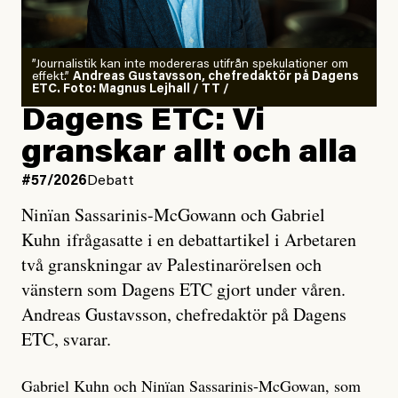
”Journalistik kan inte modereras utifrån spekulationer om
effekt.”
Andreas Gustavsson, chefredaktör på Dagens
ETC. Foto: Magnus Lejhall / TT /
Dagens ETC: Vi
granskar allt och alla
#57/2026
Debatt
Ninïan Sassarinis-McGowann och Gabriel
Kuhn ifrågasatte i en debattartikel i Arbetaren
två granskningar av Palestinarörelsen och
vänstern som Dagens ETC gjort under våren.
Andreas Gustavsson, chefredaktör på Dagens
ETC, svarar.
Gabriel Kuhn och Ninïan Sassarinis-McGowan, som