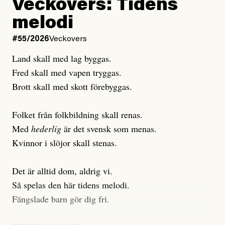
Veckovers: Tidens
Publicerad
3 August, 2026
Publicerad
6 August, 2026
melodi
Uppdaterad
3 August, 2026
Uppdaterad
7 August, 2026
#55/2026
Veckovers
Land skall med lag byggas.
Fred skall med vapen tryggas.
Brott skall med skott förebyggas.
Folket från folkbildning skall renas.
Med
hederlig
är det svensk som menas.
Kvinnor i slöjor skall stenas.
Det är alltid dom, aldrig vi.
Så spelas den här tidens melodi.
Fängslade barn gör dig fri.