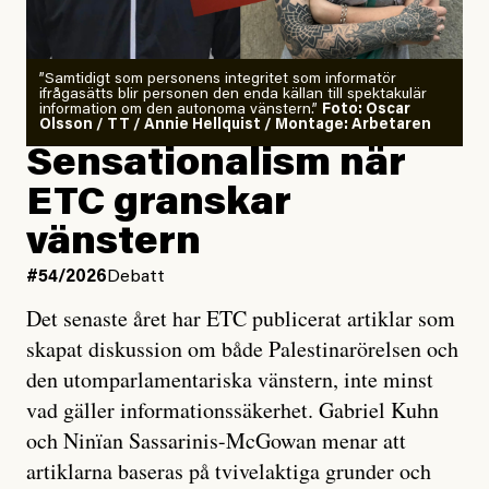
”Samtidigt som personens integritet som informatör
ifrågasätts blir personen den enda källan till spektakulär
information om den autonoma vänstern.”
Foto: Oscar
Olsson / TT / Annie Hellquist / Montage: Arbetaren
Sensationalism när
ETC granskar
vänstern
#54/2026
Debatt
Det senaste året har ETC publicerat artiklar som
skapat diskussion om både Palestinarörelsen och
den utomparlamentariska vänstern, inte minst
vad gäller informationssäkerhet. Gabriel Kuhn
och Ninïan Sassarinis-McGowan menar att
artiklarna baseras på tvivelaktiga grunder och