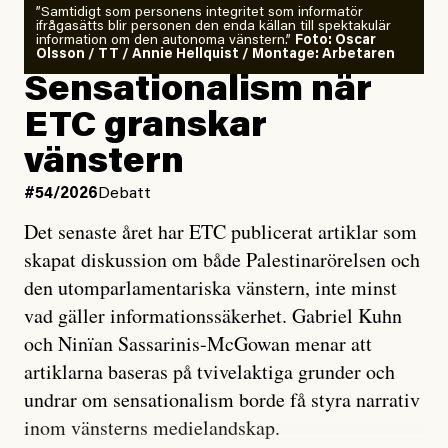
”Samtidigt som personens integritet som informatör
ifrågasätts blir personen den enda källan till spektakulär
information om den autonoma vänstern.”
Foto: Oscar
Olsson / TT / Annie Hellquist / Montage: Arbetaren
Sensationalism när
ETC granskar
vänstern
#54/2026
Debatt
Det senaste året har ETC publicerat artiklar som
skapat diskussion om både Palestinarörelsen och
den utomparlamentariska vänstern, inte minst
vad gäller informationssäkerhet. Gabriel Kuhn
och Ninïan Sassarinis-McGowan menar att
artiklarna baseras på tvivelaktiga grunder och
undrar om sensationalism borde få styra narrativ
inom vänsterns medielandskap.