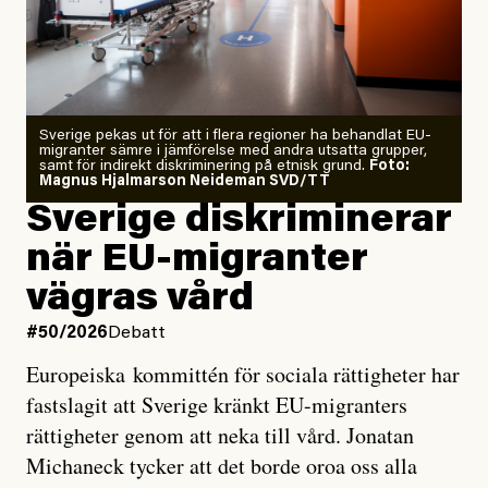
Årets El Niño kan bli den
starkaste som uppmätts
Zeke Hausfather är chockad igen efter att ha
Sverige pekas ut för att i flera regioner ha behandlat EU-
analyserat hur de olika klimatmodellerna bedömer
migranter sämre i jämförelse med andra utsatta grupper,
samt för indirekt diskriminering på etnisk grund.
Foto:
läget för hur den begynnande El Niño-händelsen ska
Magnus Hjalmarson Neideman SVD/TT
utveckla sig. El Niño är ett återkommande
Sverige diskriminerar
väderfenomen som uppstår när havsvattnet i delar av
när EU-migranter
Stilla havet blir ovanligt varmt. Det påverkar vädret
vägras vård
över stora delar av världen och under
våren
har
forskare allt oftare varnat för att den här El Niñon
#50/2026
Debatt
kommer att bli extrem.
Europeiska kommittén för sociala rättigheter har
fastslagit att Sverige kränkt EU-migranters
Det verkar vara en underdrift, menar nu Zeke
rättigheter genom att neka till vård. Jonatan
Hausfather.
Michaneck tycker att det borde oroa oss alla