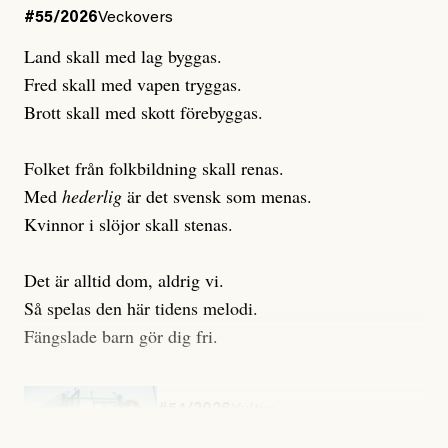
#55/2026
Veckovers
Land skall med lag byggas.
Fred skall med vapen tryggas.
Brott skall med skott förebyggas.
Folket från folkbildning skall renas.
Med
hederlig
är det svensk som menas.
Kvinnor i slöjor skall stenas.
Det är alltid dom, aldrig vi.
Så spelas den här tidens melodi.
Fängslade barn gör dig fri.
#54/2026
Kultur
Snart skrivs boken ”Barn i