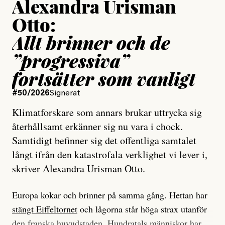
Alexandra Urisman
Otto:
Allt brinner och de
”progressiva”
fortsätter som vanligt
#50/2026
Signerat
Klimatforskare som annars brukar uttrycka sig
återhållsamt erkänner sig nu vara i chock.
Samtidigt befinner sig det offentliga samtalet
långt ifrån den katastrofala verklighet vi lever i,
skriver Alexandra Urisman Otto.
Europa kokar och brinner på samma gång. Hettan har
stängt Eiffeltornet
och lågorna står höga strax utanför
den franska huvudstaden. Hundratals människor har