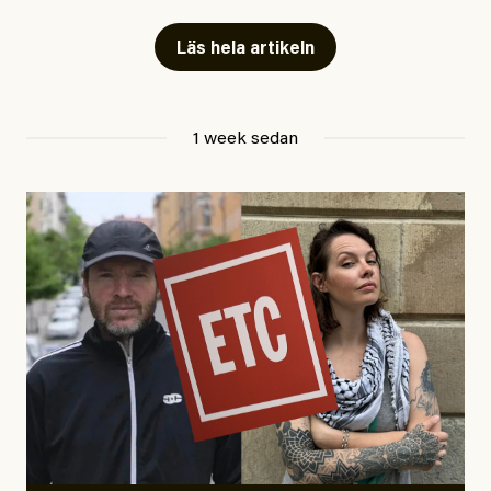
fängelse”
Läs hela artikeln
Jesper Lundby
1 week sedan
Publicerad
29 July, 2026
Uppdaterad
29 July, 2026