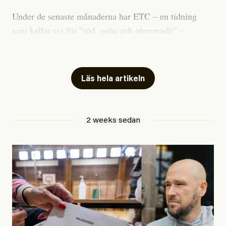
Under de senaste månaderna har ETC – en tidning
som kallar sig för ”röd, grön och oberoende” –
publicerat två artiklar som vi gärna vill kommentera.
Artiklarna väcker flera frågor: Vem är det som ETC
skriver för? Vad betyder det att vara en ”röd, grön och
Läs hela artikeln
oberoende” tidning? Och vad är egentligen bra
journalistik?
2 weeks sedan
Den första artikeln publicerades den 10 mars 2026.
Titeln är
”Mystiska mannen förföljde ministern –
utpekas som israelisk infiltratör”
. Enligt ingressen
handlar artikeln om en person vars ”bakgrund skapar
splittring och oro i rörelsen”. Problemet är att artikeln
skapar betydligt mer oro i palestinarörelsen – och den
oberoende vänstern – än den porträtterade personen