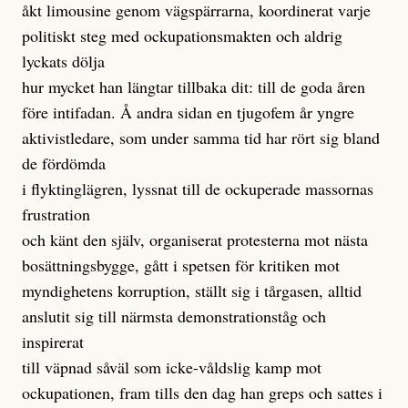
åkt limousine genom vägspärrarna, koordinerat varje
politiskt steg med ockupationsmakten och aldrig
lyckats dölja
hur mycket han längtar tillbaka dit: till de goda åren
före intifadan. Å andra sidan en tjugofem år yngre
aktivistledare, som under samma tid har rört sig bland
de fördömda
i flyktinglägren, lyssnat till de ockuperade massornas
frustration
och känt den själv, organiserat protesterna mot nästa
bosättningsbygge, gått i spetsen för kritiken mot
myndighetens korruption, ställt sig i tårgasen, alltid
anslutit sig till närmsta demonstrationståg och
inspirerat
till väpnad såväl som icke-våldslig kamp mot
ockupationen, fram tills den dag han greps och sattes i