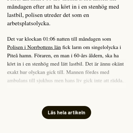
Jag sökte ljuset och meningen,
måndagen efter att ha kört in i en stenhög med
efter det som var rent, rätt och sant,
lastbil, polisen utreder det som en
och aldrig såg jag det klarare än
arbetsplatsolycka.
när jag ombord på bussen hjälpte en tant.
Det var klockan 01:06 natten till måndagen som
Polisen i Norrbottens län
fick larm om singelolycka i
#23/2026
Intervjun
Jesper Lundby: ”Livet i sig
Piteå hamn. Föraren, en man i 60-års åldern, ska ha
är ganska politiskt”
kört in i en stenhög med lätt lastbil. Det är ännu okänt
exakt hur olyckan gick till. Mannen fördes med
ambulans till sjukhus men hans liv gick inte att rädda.
Jesper Lundby
– Vi utreder det som en arbetsplatsolycka och har
Publicerad
5 August, 2026
samlat in kameraövervakning och hållit förhör på
platsen, säger Elis Brännström, RLC-befäl på polisens
Läs hela artikeln
ledningscentral till
svt Norrbotten
.