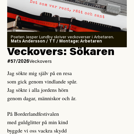
Poeten Jesper Lundby skriver veckoverser i Arbetaren.
Mats Andersson / TT / Montage: Arbetaren
Veckovers: Sökaren
#57/2026
Veckovers
Jag sökte mig själv på en resa
som gick genom vindlande spår.
Jag sökte i alla jordens hörn
genom dagar, människor och år.
På Borderlandfestivalen
med guldglitter på min kind
byggde vi oss vackra skydd