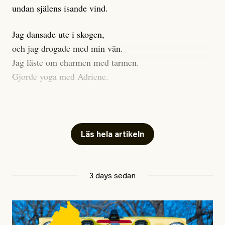
undan själens isande vind.
Jag dansade ute i skogen,
och jag drogade med min vän.
Jag läste om charmen med tarmen.
Gjorde yoga med Adriene.
Jag gick till psykologen
för en ADHD-utredning.
Jag gick djupt ner i mitt trauma.
Läs hela artikeln
Undersökte min anknytning
Att vara ekonomiskt beroende
3 days sedan
ville jag gärna sluta
så jag investerade allt jag ägde
i en kryptovaluta.