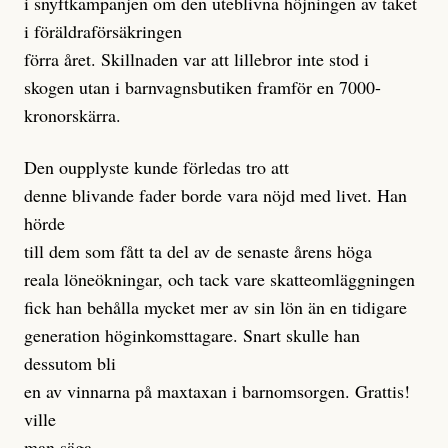
i snyftkampanjen om den uteblivna höjningen av taket
i föräldraförsäkringen
förra året. Skillnaden var att lillebror inte stod i
skogen utan i barnvagnsbutiken framför en 7000-
kronorskärra.
Den oupplyste kunde förledas tro att
denne blivande fader borde vara nöjd med livet. Han
hörde
till dem som fått ta del av de senaste årens höga
reala löneökningar, och tack vare skatteomläggningen
fick han behålla mycket mer av sin lön än en tidigare
generation höginkomsttagare. Snart skulle han
dessutom bli
en av vinnarna på maxtaxan i barnomsorgen. Grattis!
ville
man säga.