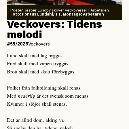
Poeten Jesper Lundby skriver veckoverser i Arbetaren.
Joel Kellgren
Foto: Pontus Lundahl/TT. Montage: Arbetaren
Debattartikel i Arbetaren
Veckovers: Tidens
Publicerad
3 August, 2026
Publicerad
6 August, 2026
melodi
Uppdaterad
3 August, 2026
Uppdaterad
7 August, 2026
#55/2026
Veckovers
Land skall med lag byggas.
Fred skall med vapen tryggas.
Brott skall med skott förebyggas.
Folket från folkbildning skall renas.
Med
hederlig
är det svensk som menas.
Kvinnor i slöjor skall stenas.
Det är alltid dom, aldrig vi.
Så spelas den här tidens melodi.