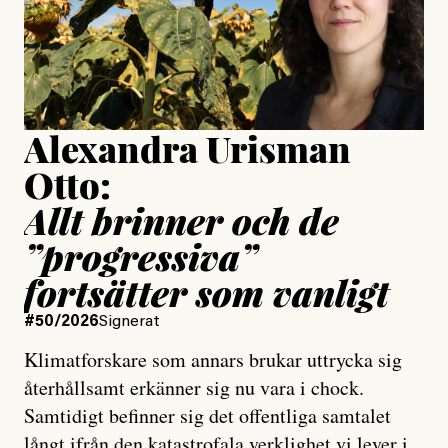
Jesper Lundby
Publicerad
15 July, 2026
Uppdaterad
15 July, 2026
Alexandra Urisman
Otto:
Allt brinner och de
”progressiva”
fortsätter som vanligt
#50/2026
Signerat
Klimatforskare som annars brukar uttrycka sig
återhållsamt erkänner sig nu vara i chock.
Samtidigt befinner sig det offentliga samtalet
långt ifrån den katastrofala verklighet vi lever i,