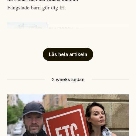
Fängslade barn gör dig fri.
#54/2026
Kultur
Snart skrivs boken ”Barn i
fängelse”
Läs hela artikeln
Jesper Lundby
2 weeks sedan
Publicerad
29 July, 2026
Uppdaterad
29 July, 2026