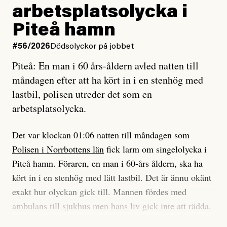
Jag lärde mig renovera
Vad betyder det att vara en röd, grön och oberoende
arbetsplatsolycka i
enligt uråldrig metod
tidning?
och lade min sista ungdom
Piteå hamn
på att laga en gammal bod.
Vad är bra journalistik?
#56/2026
Dödsolyckor på jobbet
Piteå: En man i 60 års-åldern avled natten till
Jag sökte ljuset och meningen,
Ett försök till korta svar som jag hoppas kan förtydliga
måndagen efter att ha kört in i en stenhög med
efter det som var rent, rätt och sant,
för Kuhn och Sassarinis-McGowan och andra hur jag
lastbil, polisen utreder det som en
och aldrig såg jag det klarare än
som chefredaktör ser på Dagens ETC:s uppdrag och
arbetsplatsolycka.
när jag ombord på bussen hjälpte en tant.
roll.
Det var klockan 01:06 natten till måndagen som
Vi skriver för våra läsare som vill bli informerade,
Polisen i Norrbottens län
fick larm om singelolycka i
#23/2026
Intervjun
överraskade, bekräftade, utmanade – och som kräver
Jesper Lundby: ”Livet i sig
Piteå hamn. Föraren, en man i 60-års åldern, ska ha
att vi granskar allt och alla.
är ganska politiskt”
kört in i en stenhög med lätt lastbil. Det är ännu okänt
exakt hur olyckan gick till. Mannen fördes med
Vi är som sagt en röd, grön och oberoende tidning.
ambulans till sjukhus men hans liv gick inte att rädda.
Det betyder en annan journalistik än vad du hittar i
exempelvis Dagens Nyheter. Det märks på ledarsidan
Jesper Lundby