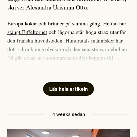
skriver Alexandra Urisman Otto.
Europa kokar och brinner på samma gång. Hettan har
stängt Eiffeltornet
och lågorna står höga strax utanför
den franska huvudstaden. Hundratals människor har
dött i drunkningsolyckor och den senaste värmeböljan
(vi går redan in i sommarens tredje) kopplas till
tiotusentals för tidiga
dödsfall
.
Har du också panik i hettan? Känns det som en
mardröm? Bra, allt annat vore fullständigt orimligt.
Läs hela artikeln
Klimatforskaren Zeke Hausfather
skrev
på måndagen
att han brukar vara ganska återhållsam när han
4 weeks sedan
diskuterar klimatdata. Bara en enda gång – i
september 2023, när de globala temperaturerna för