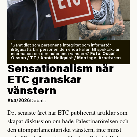
”Samtidigt som personens integritet som informatör
ifrågasätts blir personen den enda källan till spektakulär
information om den autonoma vänstern.”
Foto: Oscar
Olsson / TT / Annie Hellquist / Montage: Arbetaren
Sensationalism när
ETC granskar
vänstern
#54/2026
Debatt
Det senaste året har ETC publicerat artiklar som
skapat diskussion om både Palestinarörelsen och
den utomparlamentariska vänstern, inte minst