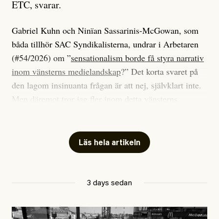
ETC, svarar.
Gabriel Kuhn och Ninïan Sassarinis-McGowan, som
båda tillhör SAC Syndikalisterna, undrar i Arbetaren
(#54/2026) om ”
sensationalism borde få styra narrativ
inom vänsterns medielandskap
?” Det korta svaret på
den lagom insinuanta frågan är att nej, självklart inte.
Men däremot tror jag fler inom detta vänsterns
medielandskap skulle må bra av en sund populism, i
betydelsen att göra avslöjande och undersökande
journalistik som vänder sig till många snarare än att
Läs hela artikeln
jaga inbördes beundran. Det har i alla fall fungerat för
Dagens ETC.
3 days sedan
Det är två specifika artiklar som Kuhn och Sassarinis-
McGowan riktar sin kritik mot.