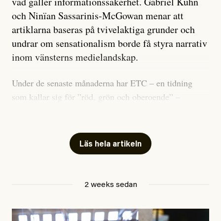
vad gäller informationssäkerhet. Gabriel Kuhn
och Ninïan Sassarinis-McGowan menar att
artiklarna baseras på tvivelaktiga grunder och
undrar om sensationalism borde få styra narrativ
inom vänsterns medielandskap.
Under de senaste månaderna har ETC – en tidning
som kallar sig för ”röd, grön och oberoende” –
publicerat två artiklar som vi gärna vill kommentera.
Artiklarna väcker flera frågor: Vem är det som ETC
skriver för? Vad betyder det att vara en ”röd, grön och
Läs hela artikeln
oberoende” tidning? Och vad är egentligen bra
journalistik?
2 weeks sedan
Den första artikeln publicerades den 10 mars 2026.
Titeln är
”Mystiska mannen förföljde ministern –
utpekas som israelisk infiltratör”
. Enligt ingressen