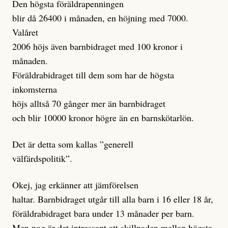
Den högsta föräldrapenningen
blir då 26400 i månaden, en höjning med 7000.
Valåret
2006 höjs även barnbidraget med 100 kronor i
månaden.
Föräldrabidraget till dem som har de högsta
inkomsterna
höjs alltså 70 gånger mer än barnbidraget
och blir 10000 kronor högre än en barnskötarlön.
Det är detta som kallas ”generell
välfärdspolitik”.
Okej, jag erkänner att jämförelsen
haltar. Barnbidraget utgår till alla barn i 16 eller 18 år,
föräldrabidraget bara under 13 månader per barn.
Men nog är det intressant att skillnaden mellan högsta