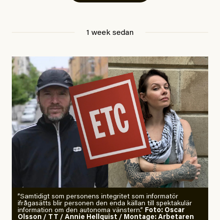
Jesper Lundby
1 week sedan
Publicerad
29 July, 2026
Uppdaterad
29 July, 2026
”Samtidigt som personens integritet som informatör
ifrågasätts blir personen den enda källan till spektakulär
information om den autonoma vänstern.”
Foto: Oscar
Olsson / TT / Annie Hellquist / Montage: Arbetaren