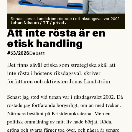
rörelser när det gäller misstänkta infiltratörer:
Antingen har en bevis på att de är infiltratörer, och då
Senast Jonas Lundström röstade i ett riksdagsval var 2002.
ska en gå ut med det så fort det bara går för att skydda
Johan Nilsson / TT / privat.
rörelsen. Eller så har en inga bevis, bara misstankar,
Att inte rösta är en
och då ska en efterforska diskret, just för att inte skapa
etisk handling
oro inom rörelsen.
#53/2026
Debatt
Artikeln undersöker inte, som ETC påstår, ”vad som
Det finns såväl etiska som strategiska skäl att
är sant, vad som är rykten”, utan den bidrar bara till
inte rösta i höstens riksdagsval, skriver
ännu mer ryktesspridning. Det finns inte ett enda bevis
författaren och aktivisten Jonas Lundström.
på eller ens ett övertygande argument för att den
misstänkta personen är en infiltratör. Det som läsaren
Senast jag stod vid urnan var i riksdagsvalet 2002. Då
får veta är att personen har ändrat sina politiska åsikter
röstade jag fortfarande borgerligt, om än med tvekan.
under åren, att den har raderat tidigare innehåll på sina
Närmare bestämt på Kristdemokraterna. Men en
sociala medier, att artikelns författare inte förstår sig
politisk ommålning av mitt liv hade börjat. Röda,
på personens ekonomi och att det tydligen finns
gröna och svarta färger tog över, och några år senare