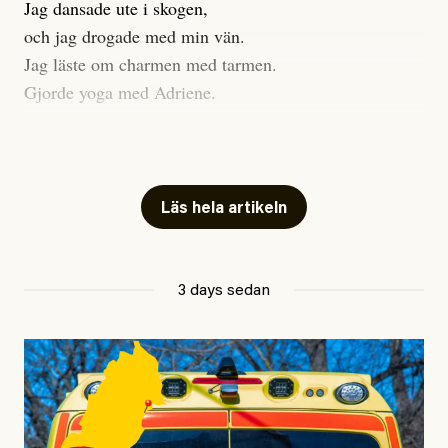
Jag dansade ute i skogen,
och jag drogade med min vän.
Jag läste om charmen med tarmen.
Gjorde yoga med Adriene.
Jag gick till psykologen
för en ADHD-utredning.
Jag gick djupt ner i mitt trauma.
Läs hela artikeln
Undersökte min anknytning
Att vara ekonomiskt beroende
3 days sedan
ville jag gärna sluta
så jag investerade allt jag ägde
i en kryptovaluta.
Jag gjorde en digital detox