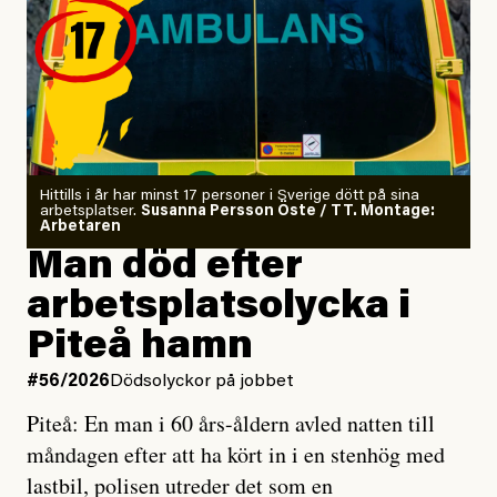
för att höra tankarna snacka.
Jag letade tantrisk närhet
på kursgården Ängsbacka.
Jag är tränad i kontaktimprodans
och utbildad kaospilot.
Om läkaren säger vaccinera dig
Hittills i år har minst 17 personer i Sverige dött på sina
arbetsplatser.
Susanna Persson Öste / TT. Montage:
så säger jag tvärtemot.
Arbetaren
Man död efter
Jag lärde mig renovera
arbetsplatsolycka i
enligt uråldrig metod
och lade min sista ungdom
Piteå hamn
på att laga en gammal bod.
#56/2026
Dödsolyckor på jobbet
Piteå: En man i 60 års-åldern avled natten till
Jag sökte ljuset och meningen,
måndagen efter att ha kört in i en stenhög med
efter det som var rent, rätt och sant,
lastbil, polisen utreder det som en
och aldrig såg jag det klarare än