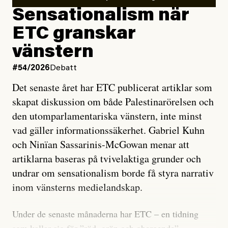
Sensationalism när
ETC granskar
vänstern
#54/2026
Debatt
Det senaste året har ETC publicerat artiklar som
skapat diskussion om både Palestinarörelsen och
den utomparlamentariska vänstern, inte minst
vad gäller informationssäkerhet. Gabriel Kuhn
och Ninïan Sassarinis-McGowan menar att
artiklarna baseras på tvivelaktiga grunder och
undrar om sensationalism borde få styra narrativ
inom vänsterns medielandskap.
Under de senaste månaderna har ETC – en tidning