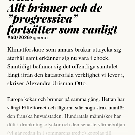
Allt brinner och de
”progressiva”
fortsätter som vanligt
#50/2026
Signerat
Klimatforskare som annars brukar uttrycka sig
återhållsamt erkänner sig nu vara i chock.
Samtidigt befinner sig det offentliga samtalet
långt ifrån den katastrofala verklighet vi lever i,
skriver Alexandra Urisman Otto.
Europa kokar och brinner på samma gång. Hettan har
stängt Eiffeltornet
och lågorna står höga strax utanför
den franska huvudstaden. Hundratals människor har
dött i drunkningsolyckor och den senaste värmeböljan
(vi går redan in i sommarens tredje) kopplas till