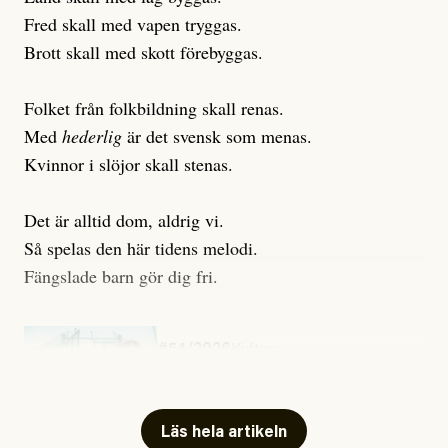
Fred skall med vapen tryggas.
Brott skall med skott förebyggas.
Folket från folkbildning skall renas.
Med
hederlig
är det svensk som menas.
Kvinnor i slöjor skall stenas.
Det är alltid dom, aldrig vi.
Så spelas den här tidens melodi.
Fängslade barn gör dig fri.
#54/2026
Kultur
Snart skrivs boken ”Barn i
fängelse”
Läs hela artikeln