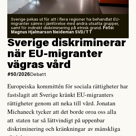
Zeke Hausfather är chockad igen efter att ha
Sverige pekas ut för att i flera regioner ha behandlat EU-
analyserat hur de olika klimatmodellerna bedömer
migranter sämre i jämförelse med andra utsatta grupper,
samt för indirekt diskriminering på etnisk grund.
Foto:
läget för hur den begynnande El Niño-händelsen ska
Magnus Hjalmarson Neideman SVD/TT
utveckla sig. El Niño är ett återkommande
Sverige diskriminerar
väderfenomen som uppstår när havsvattnet i delar av
när EU-migranter
Stilla havet blir ovanligt varmt. Det påverkar vädret
vägras vård
över stora delar av världen och under
våren
har
forskare allt oftare varnat för att den här El Niñon
#50/2026
Debatt
kommer att bli extrem.
Europeiska kommittén för sociala rättigheter har
fastslagit att Sverige kränkt EU-migranters
Det verkar vara en underdrift, menar nu Zeke
rättigheter genom att neka till vård. Jonatan
Hausfather.
Michaneck tycker att det borde oroa oss alla
att staten tar så lättvindigt på uppenbar
”Det ser ut som att årets El Niño inte bara med stor
diskriminering och kränkningar av mänskliga
sannolikhet kommer att bli den starkaste sedan