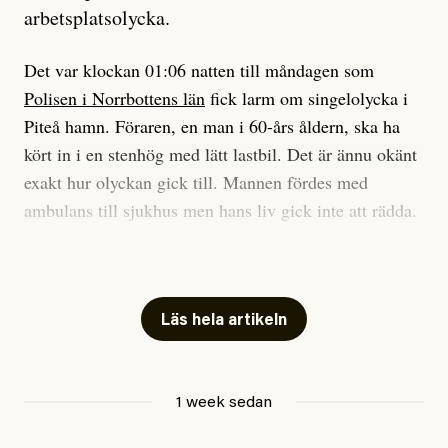
arbetsplatsolycka.
när jag ombord på bussen hjälpte en tant.
Det var klockan 01:06 natten till måndagen som
Polisen i Norrbottens län
fick larm om singelolycka i
#23/2026
Intervjun
Jesper Lundby: ”Livet i sig
Piteå hamn. Föraren, en man i 60-års åldern, ska ha
är ganska politiskt”
kört in i en stenhög med lätt lastbil. Det är ännu okänt
exakt hur olyckan gick till. Mannen fördes med
ambulans till sjukhus men hans liv gick inte att rädda.
Jesper Lundby
– Vi utreder det som en arbetsplatsolycka och har
Publicerad
5 August, 2026
samlat in kameraövervakning och hållit förhör på
platsen, säger Elis Brännström, RLC-befäl på polisens
Läs hela artikeln
ledningscentral till
svt Norrbotten
.
Anhöriga är underrättade.
1 week sedan