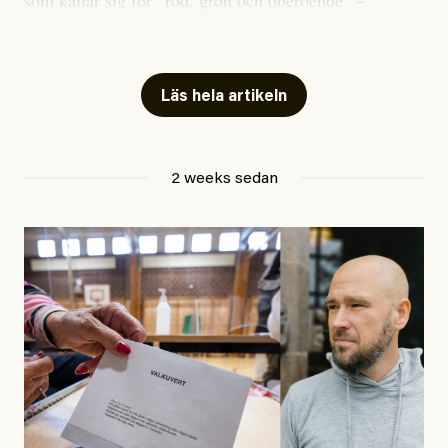
som kallar sig för ”röd, grön och oberoende” –
publicerat två artiklar som vi gärna vill kommentera.
Artiklarna väcker flera frågor: Vem är det som ETC
skriver för? Vad betyder det att vara en ”röd, grön och
Läs hela artikeln
oberoende” tidning? Och vad är egentligen bra
journalistik?
2 weeks sedan
Den första artikeln publicerades den 10 mars 2026.
Titeln är
”Mystiska mannen förföljde ministern –
utpekas som israelisk infiltratör”
. Enligt ingressen
handlar artikeln om en person vars ”bakgrund skapar
splittring och oro i rörelsen”. Problemet är att artikeln
skapar betydligt mer oro i palestinarörelsen – och den
oberoende vänstern – än den porträtterade personen
eller dess bakgrund.
Det finns en väldigt enkel regel inom alla politiska