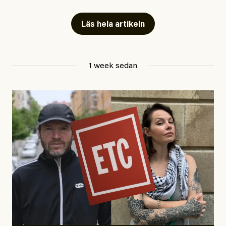
fängelse”
Läs hela artikeln
Jesper Lundby
1 week sedan
Publicerad
29 July, 2026
Uppdaterad
29 July, 2026