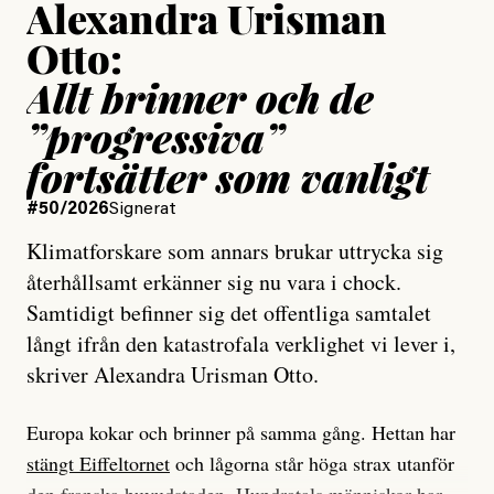
Alexandra Urisman
Otto:
Allt brinner och de
”progressiva”
fortsätter som vanligt
#50/2026
Signerat
Klimatforskare som annars brukar uttrycka sig
återhållsamt erkänner sig nu vara i chock.
Samtidigt befinner sig det offentliga samtalet
långt ifrån den katastrofala verklighet vi lever i,
skriver Alexandra Urisman Otto.
Europa kokar och brinner på samma gång. Hettan har
stängt Eiffeltornet
och lågorna står höga strax utanför