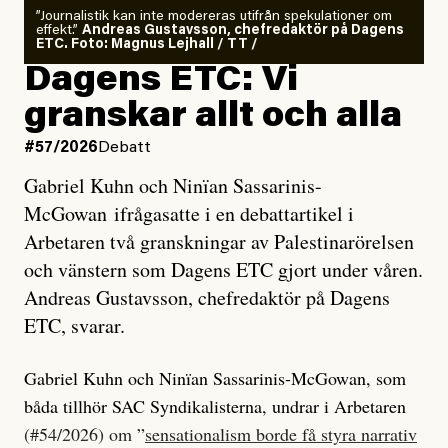
”Journalistik kan inte modereras utifrån spekulationer om
effekt.”
Andreas Gustavsson, chefredaktör på Dagens
ETC. Foto: Magnus Lejhall / TT /
Dagens ETC: Vi
granskar allt och alla
#57/2026
Debatt
Gabriel Kuhn och Ninïan Sassarinis-
McGowan ifrågasatte i en debattartikel i
Arbetaren två granskningar av Palestinarörelsen
och vänstern som Dagens ETC gjort under våren.
Andreas Gustavsson, chefredaktör på Dagens
ETC, svarar.
Gabriel Kuhn och Ninïan Sassarinis-McGowan, som
båda tillhör SAC Syndikalisterna, undrar i Arbetaren
(#54/2026) om ”
sensationalism borde få styra narrativ