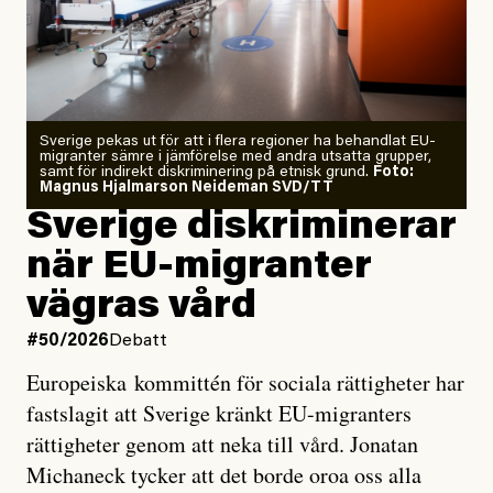
Årets El Niño kan bli den
starkaste som uppmätts
Zeke Hausfather är chockad igen efter att ha
Sverige pekas ut för att i flera regioner ha behandlat EU-
analyserat hur de olika klimatmodellerna bedömer
migranter sämre i jämförelse med andra utsatta grupper,
samt för indirekt diskriminering på etnisk grund.
Foto:
läget för hur den begynnande El Niño-händelsen ska
Magnus Hjalmarson Neideman SVD/TT
utveckla sig. El Niño är ett återkommande
Sverige diskriminerar
väderfenomen som uppstår när havsvattnet i delar av
när EU-migranter
Stilla havet blir ovanligt varmt. Det påverkar vädret
vägras vård
över stora delar av världen och under
våren
har
forskare allt oftare varnat för att den här El Niñon
#50/2026
Debatt
kommer att bli extrem.
Europeiska kommittén för sociala rättigheter har
fastslagit att Sverige kränkt EU-migranters
Det verkar vara en underdrift, menar nu Zeke
rättigheter genom att neka till vård. Jonatan
Hausfather.
Michaneck tycker att det borde oroa oss alla