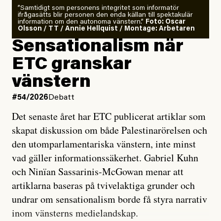
”Samtidigt som personens integritet som informatör
ifrågasätts blir personen den enda källan till spektakulär
information om den autonoma vänstern.”
Foto: Oscar
Olsson / TT / Annie Hellquist / Montage: Arbetaren
Sensationalism när
ETC granskar
vänstern
#54/2026
Debatt
Det senaste året har ETC publicerat artiklar som
skapat diskussion om både Palestinarörelsen och
den utomparlamentariska vänstern, inte minst
vad gäller informationssäkerhet. Gabriel Kuhn
och Ninïan Sassarinis-McGowan menar att
artiklarna baseras på tvivelaktiga grunder och
undrar om sensationalism borde få styra narrativ
inom vänsterns medielandskap.