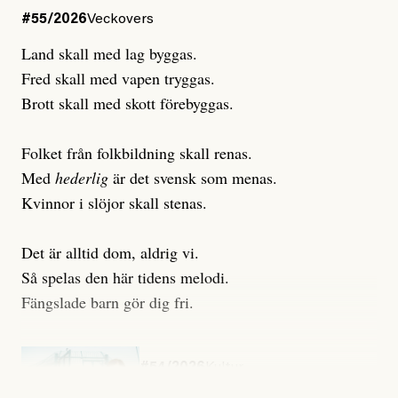
#55/2026
Veckovers
Land skall med lag byggas.
Fred skall med vapen tryggas.
Brott skall med skott förebyggas.
Folket från folkbildning skall renas.
Med
hederlig
är det svensk som menas.
Kvinnor i slöjor skall stenas.
Det är alltid dom, aldrig vi.
Så spelas den här tidens melodi.
Fängslade barn gör dig fri.
#54/2026
Kultur
Snart skrivs boken ”Barn i