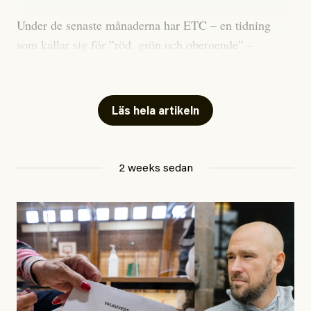
Under de senaste månaderna har ETC – en tidning
som kallar sig för ”röd, grön och oberoende” –
publicerat två artiklar som vi gärna vill kommentera.
Artiklarna väcker flera frågor: Vem är det som ETC
skriver för? Vad betyder det att vara en ”röd, grön och
Läs hela artikeln
oberoende” tidning? Och vad är egentligen bra
journalistik?
2 weeks sedan
Den första artikeln publicerades den 10 mars 2026.
Titeln är
”Mystiska mannen förföljde ministern –
utpekas som israelisk infiltratör”
. Enligt ingressen
handlar artikeln om en person vars ”bakgrund skapar
splittring och oro i rörelsen”. Problemet är att artikeln
skapar betydligt mer oro i palestinarörelsen – och den
oberoende vänstern – än den porträtterade personen